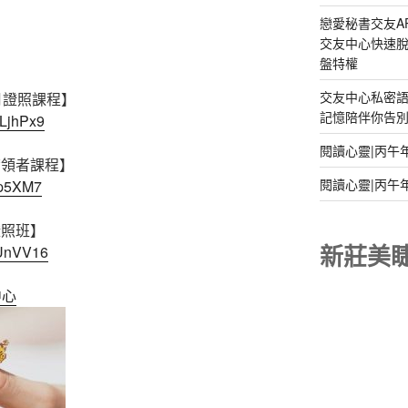
戀愛秘書交友A
交友中心快速脫
盤特權
交友中心私密
6月證照課程】
記憶陪伴你告別孤
1LjhPx9
閱讀心靈|丙午
帶領者課程】
閱讀心靈|丙午
Yp5XM7
證照班】
新莊美
dUnVV16
中心