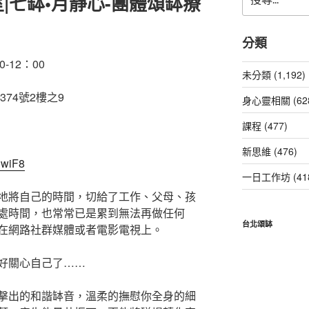
|七缽•月靜心-團體頌缽療
尋
關
鍵
分類
字:
0-12：00
未分類 (1,192)
74號2樓之9
身心靈相關 (62
課程 (477)
新思維 (476)
nwiF8
一日工作坊 (41
地將自己的時間，切給了工作、父母、孩
處時間，也常常已是累到無法再做任何
台北頌缽
在網路社群媒體或者電影電視上。
好關心自己了……
擊出的和諧缽音，溫柔的撫慰你全身的細