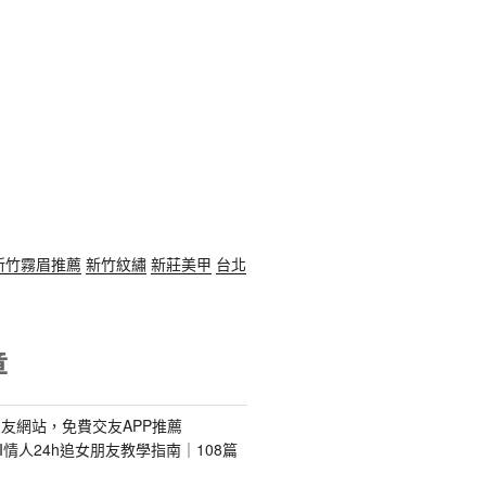
新竹霧眉推薦
新竹紋繡
新莊美甲
台北
章
友網站，免費交友APP推薦
s｜AI情人24h追女朋友教學指南｜108篇