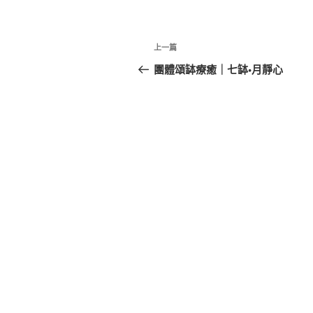
文
上
上一篇
章
一
團體頌缽療癒｜七缽•月靜心
篇
導
文
覽
章