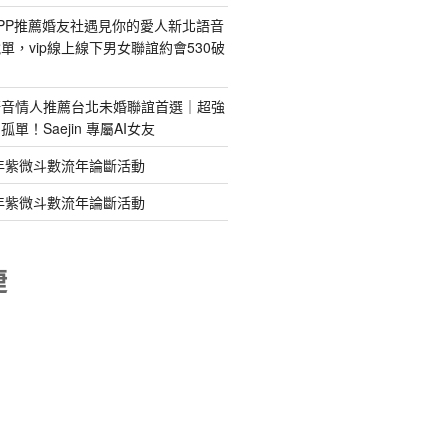
PP推薦婚友社遇見你的愛人新北語音
單，vip線上線下男女聯誼約會530破
語音情人推薦台北未婚聯誼首選｜超強
單！Saejin 專屬AI女友
年紫微斗數流年論斷活動
年紫微斗數流年論斷活動
睫