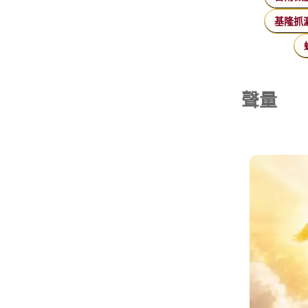
基隆抓
聲量