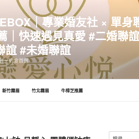
EBOX｜專業婚友社 × 單身
｜快速遇見真愛 #二婚聯誼 
聯誼 #未婚聯誼
誼一對一約會首選
新竹霧眉
竹北霧眉
牛樟芝推薦
搜