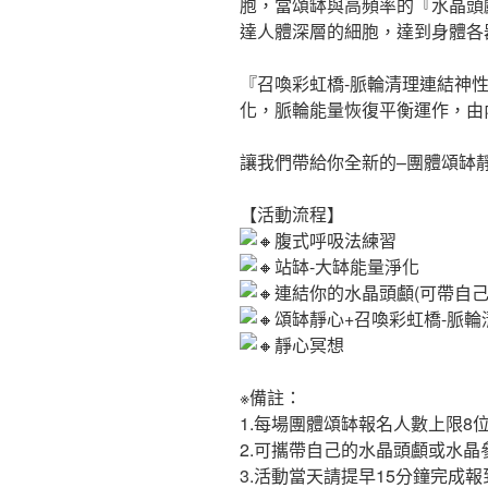
胞，當頌缽與高頻率的『水晶頭
達人體深層的細胞，達到身體各
『召喚彩虹橋-脈輪清理連結神
化，脈輪能量恢復平衡運作，由
讓我們帶給你全新的–團體頌缽
【活動流程】
腹式呼吸法練習
站缽-大缽能量淨化
連結你的水晶頭顱(可帶自己
頌缽靜心+召喚彩虹橋-脈輪
靜心冥想
※備註：
1.每場團體頌缽報名人數上限8
2.可攜帶自己的水晶頭顱或水晶
3.活動當天請提早15分鐘完成