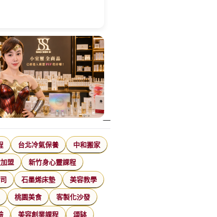
程
台北冷氣保養
中和搬家
飲加盟
新竹身心靈課程
公司
石墨烯床墊
美容教學
家
桃園美食
客製化沙發
臉
美容創業課程
頌缽