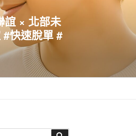
聯誼 × 北部未
#快速脫單 #
搜