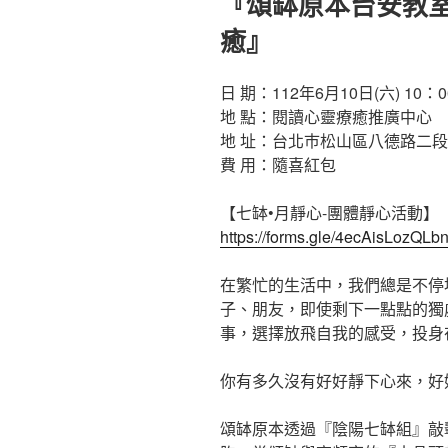
『頌缽原本台安教室
於
癒』
日 期：112年6月10日(六) 10：0
地 點：閱讀心靈療癒推廣中心
地 址：台北巿松山區八德路二段3
費 用：隨喜紅包
【七缽•月靜心-團體靜心活動】
https://forms.gle/4ecAisLozQLb
在繁忙的生活中，我們總是不停
子、朋友，即使剩下一點點的獨
事，選擇放飛自我的感受，投身
你有多久沒有好好靜下心來，好
頌缽原本透過『陰陽七缽組』敲