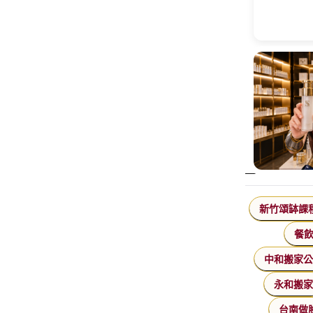
新竹頌缽課
餐
中和搬家
永和搬
台南做