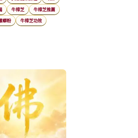
漏
牛樟芝
牛樟芝推薦
螺螄粉
牛樟芝功效