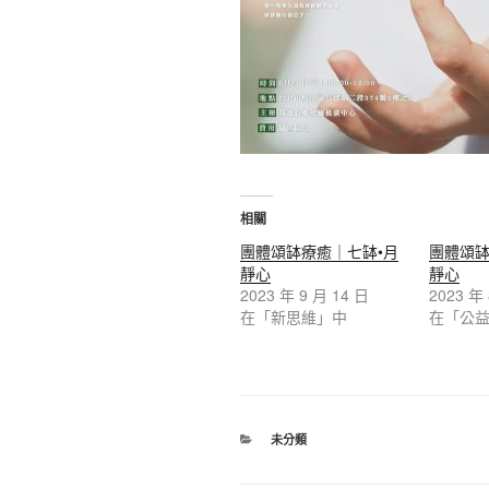
相關
團體頌缽療癒｜七缽•月
團體頌缽
靜心
靜心
2023 年 9 月 14 日
2023 年
在「新思維」中
在「公
分
未分類
類