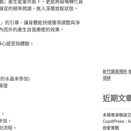
顱』產生能量共振下，更能將磁場轉化直
器官的頻率微調，進入深層放鬆狀態。
性』的引導，讓身體能快速獲得調整與淨
內而外的產生自我療癒的效果。
靜心感受與體驗。
新竹霧眉預約
頌缽
的水晶來參加)
清理
近期文
位。
未婚單身聯誼交
參加。
CupidPres
報到流程。
戀愛實戰