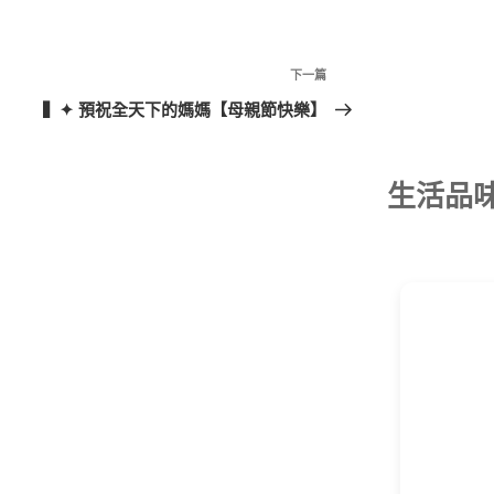
下
下一篇
一
▍✦ 預祝全天下的媽媽【母親節快樂】
篇
文
章
生活品