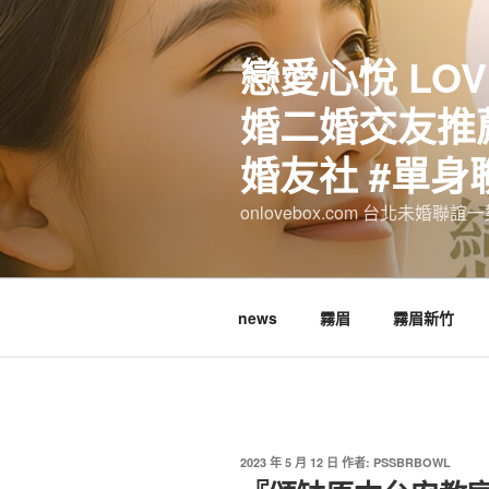
跳
至
戀愛心悅 LOV
主
要
婚二婚交友推薦
內
容
婚友社 #單身
onlovebox.com 台北未婚聯
news
霧眉
霧眉新竹
發
2023 年 5 月 12 日
作者:
PSSBRBOWL
佈