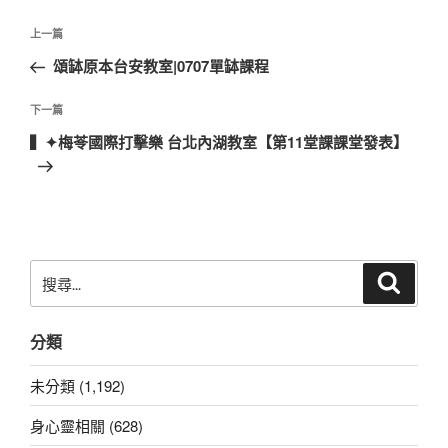
文
上
上一篇
章
一
頌缽原本台安教室|0707單缽課程
導
篇
覽
文
下
下一篇
章
一
▍✦梅苓國際打擊樂 台北內湖教室【第11堂課課堂發表】
篇
文
章
搜
搜
尋
尋
關
分類
鍵
字:
未分類 (1,192)
身心靈相關 (628)