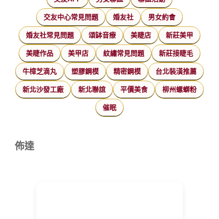
交友中心常見問題
婚友社
男女約會
婚友社常見問題
頌缽音療
美睫店
新莊美甲
美睫作品
美甲店
紋繡常見問題
新莊接睫毛
牛樟芝滴丸
塑膠鋼模
精密鋼模
台北裝潢推薦
新北沙發工廠
新北聯誼
平價美食
柳州螺螄粉
催眠
佈達