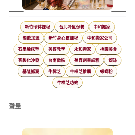
新竹頌缽課程
台北冷氣保養
中和搬家
餐飲加盟
新竹身心靈課程
中和搬家公司
石墨烯床墊
美容教學
永和搬家
桃園美食
客製化沙發
台南做臉
美容創業課程
頌缽
基隆抓漏
牛樟芝
牛樟芝推薦
螺螄粉
牛樟芝功效
聲量