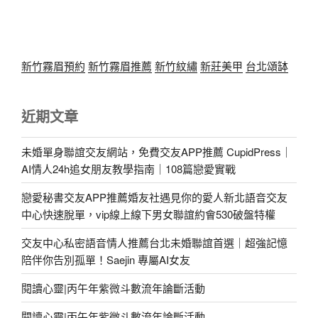
新竹霧眉預約
新竹霧眉推薦
新竹紋繡
新莊美甲
台北頌缽
近期文章
未婚單身聯誼交友網站，免費交友APP推薦 CupidPress｜
AI情人24h追女朋友教學指南｜108篇戀愛實戰
戀愛秘書交友APP推薦婚友社遇見你的愛人新北語音交友
中心快速脫單，vip線上線下男女聯誼約會530破盤特權
交友中心私密語音情人推薦台北未婚聯誼首選｜超強記憶
陪伴你告別孤單！Saejin 專屬AI女友
閱讀心靈|丙午年紫微斗數流年論斷活動
閱讀心靈|丙午年紫微斗數流年論斷活動