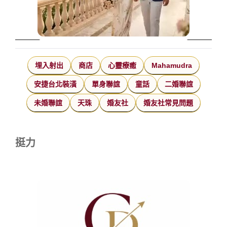
埋入射出
商店
心靈療癒
Mahamudra
安捷台北裝潢
單身聯誼
童話
二婚聯誼
未婚聯誼
天珠
婚友社
婚友社常見問題
挺力