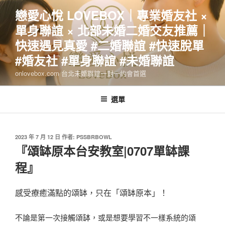
跳
戀愛心悅 LOVEBOX｜專業婚友社 ×
至
單身聯誼 × 北部未婚二婚交友推薦｜
主
要
快速遇見真愛 #二婚聯誼 #快速脫單
內
#婚友社 #單身聯誼 #未婚聯誼
容
onlovebox.com 台北未婚聯誼一對一約會首選
選單
發
2023 年 7 月 12 日
作者:
PSSBRBOWL
佈
『頌缽原本台安教室|0707單缽課
於
程』
感受療癒滿點的頌缽，只在「頌缽原本」！
不論是第一次接觸頌缽，或是想要學習不一樣系統的頌