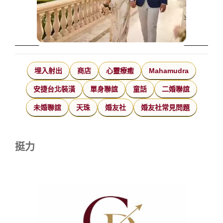
埋入射出
商店
心靈療癒
Mahamudra
安捷台北裝潢
單身聯誼
童話
二婚聯誼
未婚聯誼
天珠
婚友社
婚友社常見問題
挺力