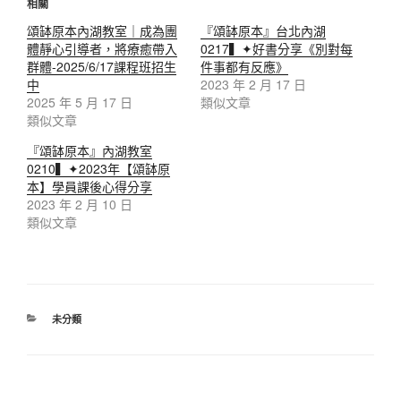
相關
頌缽原本內湖教室｜成為團
『頌缽原本』台北內湖
體靜心引導者，將療癒帶入
0217▍✦好書分享《別對每
群體-2025/6/17課程班招生
件事都有反應》
中
2023 年 2 月 17 日
2025 年 5 月 17 日
類似文章
類似文章
『頌缽原本』內湖教室
0210▍✦2023年【頌缽原
本】學員課後心得分享
2023 年 2 月 10 日
類似文章
分
未分類
類