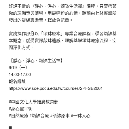
好評不斷的『靜心．淨心．頌缽生活禪』課程，只要帶著
你的瑜珈墊與薄毯，用最輕鬆的心情，聆聽由七缽敲擊所
發出的舒緩震盪音，釋放負能量。
實務操作部分以「頌缽原本」專業音療課程，學習頌缽基
本概念，感受實際敲缽體感、理解基礎頌缽療癒流程、空
間淨化方式。
【靜心．淨心．頌缽生活禪】
6/19（一）
14:00-17:00
報名網址
https://www.sce.pccu.edu.tw/courses/2PFSB2061
#中國文化大學推廣教育部
#身心靈平衡
#自然療癒
#頌缽音療
#頌缽原本
#一缽入心
▀