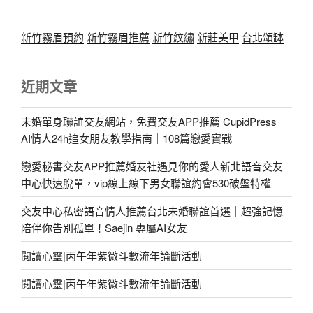
新竹霧眉預約
新竹霧眉推薦
新竹紋繡
新莊美甲
台北頌缽
近期文章
未婚單身聯誼交友網站，免費交友APP推薦 CupidPress｜
AI情人24h追女朋友教學指南｜108篇戀愛實戰
戀愛秘書交友APP推薦婚友社遇見你的愛人新北語音交友
中心快速脫單，vip線上線下男女聯誼約會530破盤特權
交友中心私密語音情人推薦台北未婚聯誼首選｜超強記憶
陪伴你告別孤單！Saejin 專屬AI女友
閱讀心靈|丙午年紫微斗數流年論斷活動
閱讀心靈|丙午年紫微斗數流年論斷活動