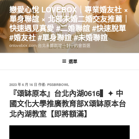
跳
戀愛心悅 LOVEBOX｜專業婚友社 ×
至
單身聯誼 × 北部未婚二婚交友推薦｜
主
要
快速遇見真愛 #二婚聯誼 #快速脫單
內
#婚友社 #單身聯誼 #未婚聯誼
容
onlovebox.com 台北未婚聯誼一對一約會首選
選單
發
2023 年 6 月 16 日
作者:
PSSBRBOWL
佈
『頌缽原本』台北內湖0616▍✦ 中
於
國文化大學推廣教育部X頌缽原本台
北內湖教室【即將額滿】