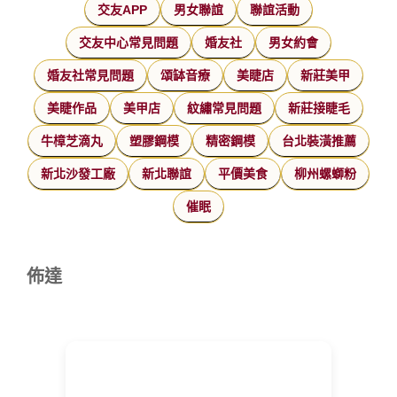
交友APP
男女聯誼
聯誼活動
交友中心常見問題
婚友社
男女約會
婚友社常見問題
頌缽音療
美睫店
新莊美甲
美睫作品
美甲店
紋繡常見問題
新莊接睫毛
牛樟芝滴丸
塑膠鋼模
精密鋼模
台北裝潢推薦
新北沙發工廠
新北聯誼
平價美食
柳州螺螄粉
催眠
佈達