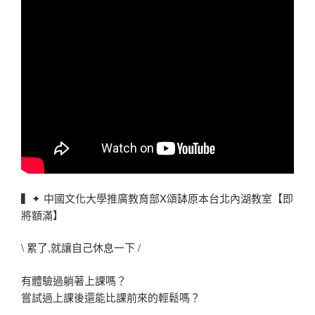
▍✦ 中國文化大學推廣教育部X頌缽原本台北內湖教室【即
將額滿】
\ 累了,就讓自己休息一下 /
有體驗過躺著上課嗎？
嘗試過上課後還能比課前來的輕鬆嗎？