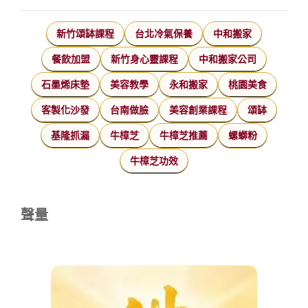
新竹頌缽課程
台北冷氣保養
中和搬家
餐飲加盟
新竹身心靈課程
中和搬家公司
石墨烯床墊
美容教學
永和搬家
桃園美食
客製化沙發
台南做臉
美容創業課程
頌缽
基隆抓漏
牛樟芝
牛樟芝推薦
螺螄粉
牛樟芝功效
聲量