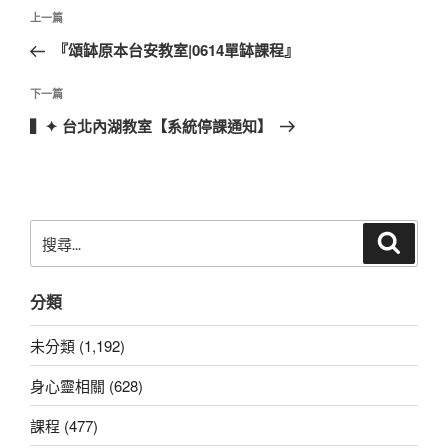
文
上
上一篇
章
一
『頌缽原本台安教室|0614單缽課程』
導
篇
覽
文
下
下一篇
章
一
▍✦ 台北內湖教室【系統停課通知】
篇
文
章
搜
搜
尋
尋
關
分類
鍵
字:
未分類 (1,192)
身心靈相關 (628)
課程 (477)