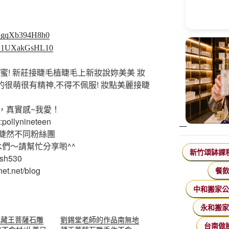
v=gqXb394H8h0
?v=1UXakGsHL10
蜜! 新莊接睫毛植睫毛上新妝說妳美美 妝
的很萌很有精神,不得不佩服! 妝點美麗接睫
，真實感~我愛！
ollynineteen
睫然不同粉絲團
水們～請幫忙分享喲^^
新竹頌缽課
ash530
et.net/blog
餐
中和搬家
永和搬
地藏王菩薩石雕
劉錫堂老師的作品南無地
台南做