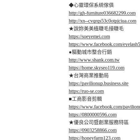
◆心靈環保系統傢俱
http://gh-furniture036682299.com
http://xn--cvqrqs53c0otpjciua.com
★說妳美美植睫毛接睫毛
https://soeyemei.com
https://www.facebook.com/eyelash
●驅動城市整合行銷
http://www.shank.com.tw
https://home.skyseo119.com
★台灣商業推動局
https://pavilionup.business.site
https://ruo-se.com
■工商影音剪輯
https://www.facebook.com/pavilion
https://0800000596.com
★優良公司暨創業服務特區
https://0903258866.com
https://honeyfarm123.com