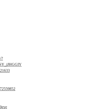
/?
2SY_jJHGGIY
621633
8772559852
00eye