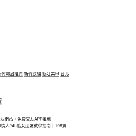
新竹霧眉推薦
新竹紋繡
新莊美甲
台北
章
友網站，免費交友APP推薦
s｜AI情人24h追女朋友教學指南｜108篇