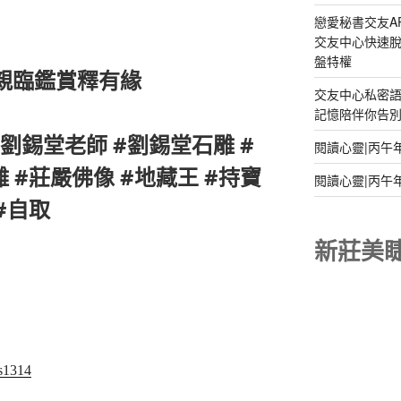
戀愛秘書交友A
交友中心快速脫
盤特權
,親臨鑑賞釋有緣
交友中心私密
記憶陪伴你告別孤
#劉錫堂老師 #劉錫堂石雕 #
閱讀心靈|丙午
 #莊嚴佛像 #地藏王 #持寶
閱讀心靈|丙午
#自取
新莊美
ns1314