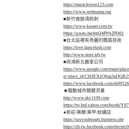
https://musiclesson123.com
https://www.senhuang.org
■新竹做臉清粉刺
https://www.kasaer.com.tw
https://youtu.be/kbG4RYkZRXQ
■台北這裡有秀麗的飄眉技術
https://love.dancelash.com
http://www.store.idv.tw
■尚鴻新北搬家公司
https://www.google.com/maps/place
q=place_id:ChIJEXzOhsg3aDQR
https://www.facebook.com/sh0952
★驅動城市關鍵流量
http://www.sky1109.com
https://tw.bid.yahoo.com/booth/Y
●新莊/美睫/美甲/紋繡店
https://sayyoubeauty.business.site
https://zh-tw.facebook.com/electric