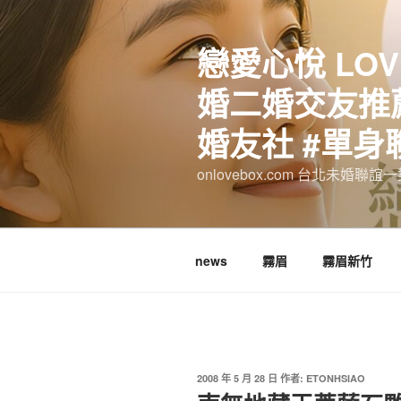
跳
至
戀愛心悅 LOV
主
要
婚二婚交友推薦
內
容
婚友社 #單身
onlovebox.com 台北未婚聯
news
霧眉
霧眉新竹
發
2008 年 5 月 28 日
作者:
ETONHSIAO
佈