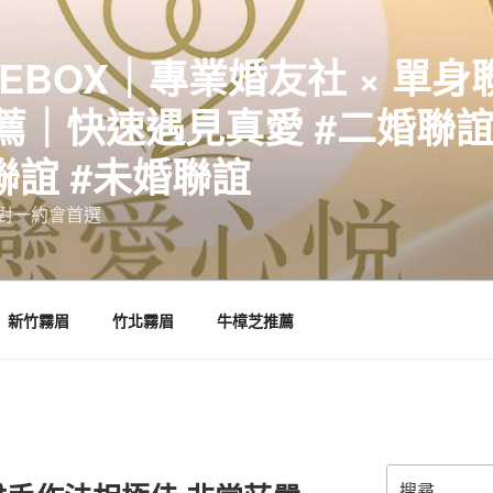
EBOX｜專業婚友社 × 單身
｜快速遇見真愛 #二婚聯誼 
聯誼 #未婚聯誼
誼一對一約會首選
新竹霧眉
竹北霧眉
牛樟芝推薦
搜