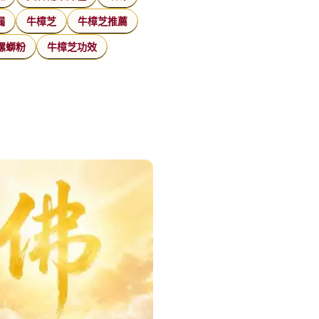
漏
牛樟芝
牛樟芝推薦
螺螄粉
牛樟芝功效