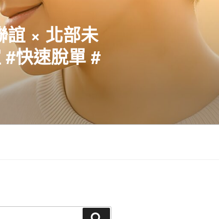
聯誼 × 北部未
#快速脫單 #
搜