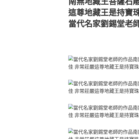
南無地藏王菩薩石雕
於
這尊地藏王是持寶珠
當代名家劉錫堂老