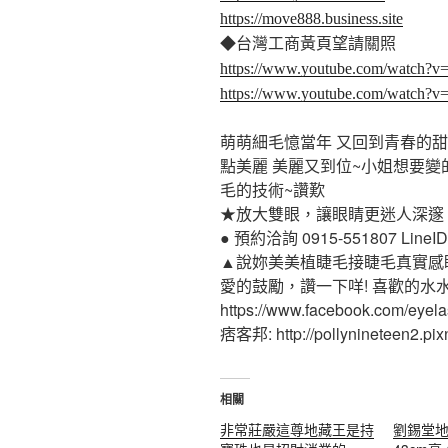
https://move888.business.site
◆台灣工商黃頁望請關照
https://www.youtube.com/watch?
https://www.youtube.com/watch
萌萌細毛憶當年 又回到青春的甜
點美麗 美麗又到位~小姐想要變
毛的技術~讚歎
★放大雙眼，讓眼睛更迷人深邃
● 預約洽詢 0915-551807 LineID:p
▲說妳美美植睫毛接睫毛真實感
愛的鼓勵，讚一下咩! 喜歡的水
https://www.facebook.com/eyel
痞客邦: http://pollynineteen2.pixn
相關
非常莊嚴這尊地藏王是持
劉錫堂