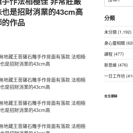
手作法相極佳 非常莊嚴
尋
關
也是招財消業的43cm高
鍵
分類
師的作品
字:
未分類 (1,192)
身心靈相關 (62
課程 (477)
新思維 (476)
一日工作坊 (41
台北頌缽