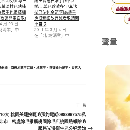
 (不含杖/此尊已
藏王菩薩石雕手作不含
/其法杖已貼純
杖/此尊已珍藏多年/其法
基隆抓
為很重也很精細
杖已貼純金箔/因為很重
敬請開車自取)
也很精細故有誠者敬請開
 4 月 23 日
車自取
財消業」中
2011 年 3 月 4 日
在「#招財消業」中
聲量
堂老師
、
南無地藏王菩薩
、
地藏王
、
持寶珠地藏王
、
當代名
下
下一篇
一
10大
桃園美睫接睫毛預約電話0988967575私
篇
非市
密處除毛推薦桃園除毛店桃園熱蠟除毛
文
服務光滑衛生老公好愛妳