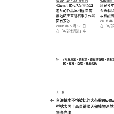
寶珠也是招財消業的
43cm高
43cm高當代名家劉錫堂
珍藏多年
老師的作品法相極佳 南
金箔/因
無地藏王菩薩石雕手作背
故有誠者
面有落款
2015 年
2008 年 5 月 28 日
在「#招
在「#招財消業」中
分
#招財消業
、
劉錫堂
、
劉錫堂石雕
、
劉錫
類
家
、
石雕
、
自取
、
莊嚴佛像
文
上
上一篇
章
一
台灣檜木不怕被比的大茶盤96x40x
篇
型號表面上高貴德國天然植物油並
導
文
售亮光漆