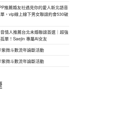
PP推薦婚友社遇見你的愛人新北語音
單，vip線上線下男女聯誼約會530破
語音情人推薦台北未婚聯誼首選｜超強
單！Saejin 專屬AI女友
年紫微斗數流年論斷活動
年紫微斗數流年論斷活動
睫