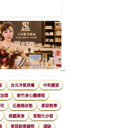
程
台北冷氣保養
中和搬家
飲加盟
新竹身心靈課程
公司
石墨烯床墊
美容教學
家
桃園美食
客製化沙發
臉
美容創業課程
頌缽