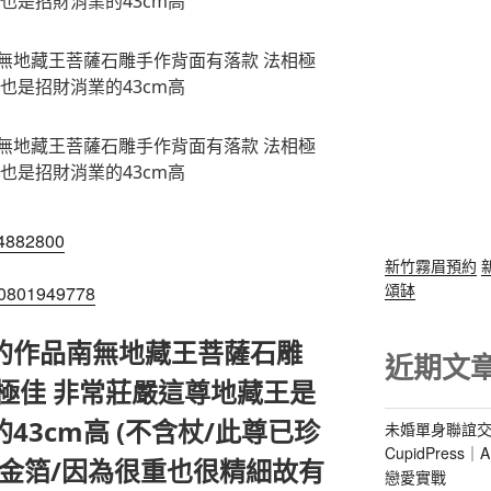
64882800
新竹霧眉預約
頌缽
100801949778
的作品南無地藏王菩薩石雕
近期文
極佳 非常莊嚴這尊地藏王是
43cm高 (不含杖/此尊已珍
未婚單身聯誼交
CupidPres
金箔/因為很重也很精細故有
戀愛實戰