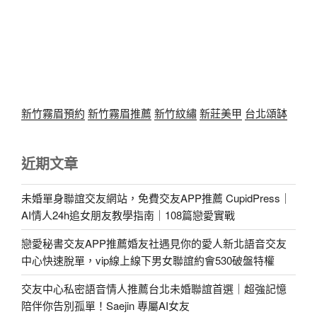
新竹霧眉預約
新竹霧眉推薦
新竹紋繡
新莊美甲
台北頌缽
近期文章
未婚單身聯誼交友網站，免費交友APP推薦 CupidPress｜
AI情人24h追女朋友教學指南｜108篇戀愛實戰
戀愛秘書交友APP推薦婚友社遇見你的愛人新北語音交友
中心快速脫單，vip線上線下男女聯誼約會530破盤特權
交友中心私密語音情人推薦台北未婚聯誼首選｜超強記憶
陪伴你告別孤單！Saejin 專屬AI女友