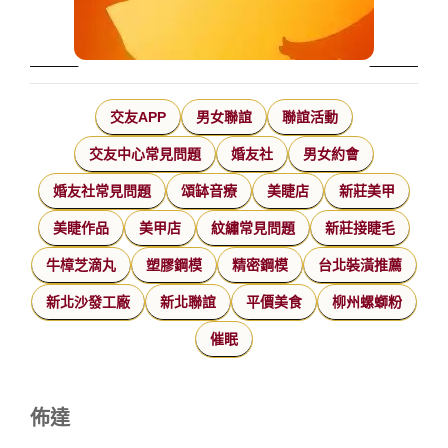
交友APP
男女聯誼
聯誼活動
交友中心常見問題
婚友社
男女約會
婚友社常見問題
頌缽音療
美睫店
新莊美甲
美睫作品
美甲店
紋繡常見問題
新莊接睫毛
牛樟芝滴丸
塑膠鋼模
精密鋼模
台北裝潢推薦
新北沙發工廠
新北聯誼
平價美食
柳州螺螄粉
催眠
佈達