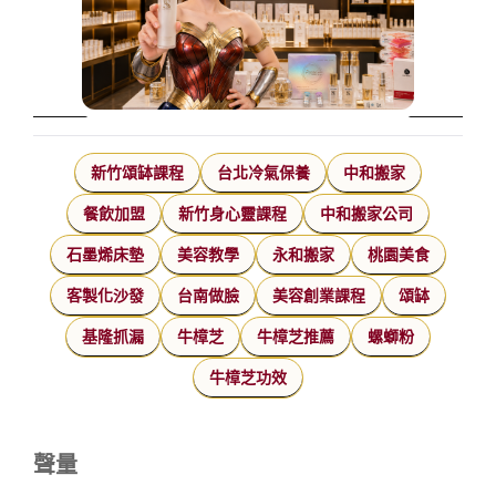
新竹頌缽課程
台北冷氣保養
中和搬家
餐飲加盟
新竹身心靈課程
中和搬家公司
石墨烯床墊
美容教學
永和搬家
桃園美食
客製化沙發
台南做臉
美容創業課程
頌缽
基隆抓漏
牛樟芝
牛樟芝推薦
螺螄粉
牛樟芝功效
聲量