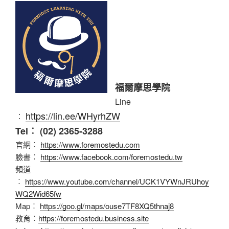
福爾摩思學院
Line
https://lin.ee/WHyrhZW
︰
Tel︰ (02) 2365-3288
官網︰
https://www.foremostedu.com
臉書︰
https://www.facebook.com/foremostedu.tw
頻道
︰
https://www.youtube.com/channel/UCK1VYWnJRUhoy
WQ2Wid65fw
Map︰
https://goo.gl/maps/ouse7TF8XQ5thnaj8
教育︰
https://foremostedu.business.site