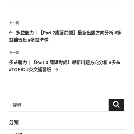
文
上
上一篇
章
一
多益聽力｜【Part 2應答問題】最新出題方向分析 #多
導
篇
益補習班 #多益準備
覽
文
章
下
下一篇
一
多益聽力｜【Part 3 簡短對話】最新出題方向分析 #多益
篇
#TOEIC #英文補習班
文
章
搜
搜
尋
尋
關
分類
鍵
字: