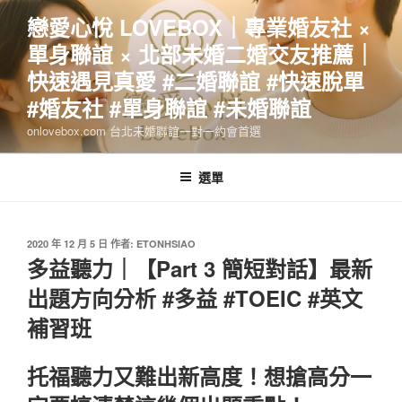
跳
戀愛心悅 LOVEBOX｜專業婚友社 ×
至
單身聯誼 × 北部未婚二婚交友推薦｜
主
要
快速遇見真愛 #二婚聯誼 #快速脫單
內
#婚友社 #單身聯誼 #未婚聯誼
容
onlovebox.com 台北未婚聯誼一對一約會首選
選單
發
2020 年 12 月 5 日
作者:
ETONHSIAO
佈
多益聽力｜【Part 3 簡短對話】最新
於
出題方向分析 #多益 #TOEIC #英文
補習班
托福聽力又難出新高度！想搶高分一