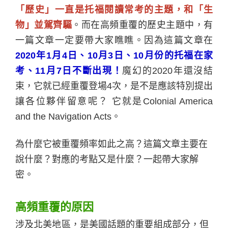
「歷史」一直是托福閱讀常考的主題，和「生
物」並駕齊驅
。而在高頻重覆的歷史主題中，有
一篇文章一定要帶大家瞧瞧。因為這篇文章在
2020
年
1
月
4
日、
10
月
3
日、
10
月份的托福在家
考、
11
月
7
日不斷出現！
魔幻的
2020
年還沒結
束，它就已經重覆登場
4
次，是不是應該特別提出
讓各位夥伴留意呢？
它就是
Colonial America
and the Navigation Acts
。
為什麼它被重覆頻率如此之高？這篇文章主要在
說什麼？對應的考點又是什麼？一起帶大家解
密。
高頻重覆的原因
涉及北美地區，是美國話題的重要組成部分，但