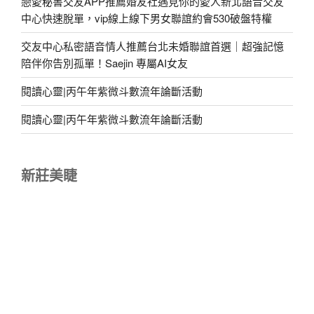
戀愛秘書交友APP推薦婚友社遇見你的愛人新北語音交友
中心快速脫單，vip線上線下男女聯誼約會530破盤特權
交友中心私密語音情人推薦台北未婚聯誼首選｜超強記憶
陪伴你告別孤單！Saejin 專屬AI女友
閱讀心靈|丙午年紫微斗數流年論斷活動
閱讀心靈|丙午年紫微斗數流年論斷活動
新莊美睫