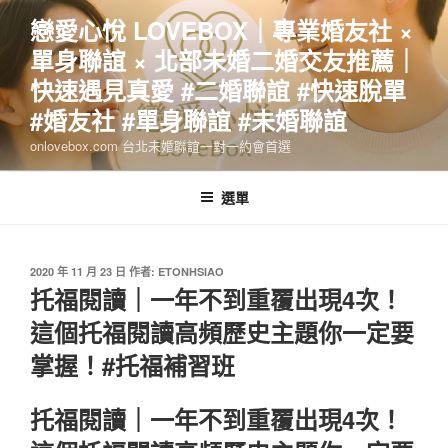
跳
戀愛心悅 LOVEBOX｜專業婚友社 ×
至
單身聯誼 × 北部未婚二婚交友推薦｜
主
要
快速遇見真愛 #二婚聯誼 #快速脫單
內
#婚友社 #單身聯誼 #未婚聯誼
容
onlovebox.com 台北未婚聯誼一對一約會首選
選單
發
2020 年 11 月 23 日
作者:
ETONHSIAO
佈
托福閱讀｜一年不到重覆出現4次！
於
這個托福閱讀高頻歷史主題你一定要
掌握！#托福補習班
托福閱讀｜一年不到重覆出現4次！