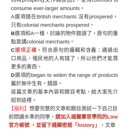
同時
prosperity
又作為
原因
2
，使得
colonists to
consume ever-larger amounts
。
A
選項
錯在
British merchants
沒有
prospered
，
只有
colonial merchants prospered
。
B
選項
和
A
一樣，討論的物件錯誤了，原句的重
點是講
colonial merchants
。
C
選項正確
，
符合原句的邏輯和含義
：通過出
口商品，殖民地的人有錢了，所以他們才能買
更多的東西。
D
選項
的
began to widen the range of products
屬於無中生有，錯誤。
這篇文章的基本內容和題目考點，給大家先介
紹到這裡。
【
福利
】
想要完整的文章和題目
測試一下自己目
前閱讀水準的同學，
請加入福爾摩思學院的
Line
官方帳號 ，並留下通關密語「
history
」
，文章