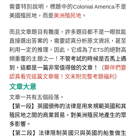
需要特別說明，標題中的
Colonial America
不是
美國殖民地，而是
美洲殖民地
。
而且文章題目有難度，許多題目都不是一眼就能
直接選出答案的，
需要認真分析原文資訊，甚至
利用一定的推理
。因此，它成為了
ETS
的絕對高
頻重覆的主題之一！
不管考試的時候是否馬上遇
到，這都是一篇非常值得做的文章！
（
夥伴們要
認真看完這篇文章喔！文末附完整考題福利
）
文章大意
文章一共有五個段落。
【第一段】
英國頒佈的法律是用來規範英國和其
殖民地之間的商業貿易，對美洲殖民地產生的眾
多影響。
【第二段】
法律限制英國只與英國的船隻做生