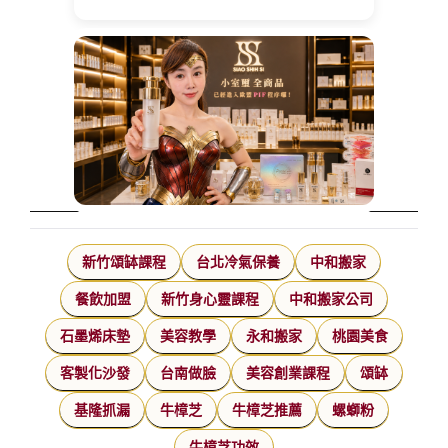
新竹頌缽課程
台北冷氣保養
中和搬家
餐飲加盟
新竹身心靈課程
中和搬家公司
石墨烯床墊
美容教學
永和搬家
桃園美食
客製化沙發
台南做臉
美容創業課程
頌缽
基隆抓漏
牛樟芝
牛樟芝推薦
螺螄粉
牛樟芝功效