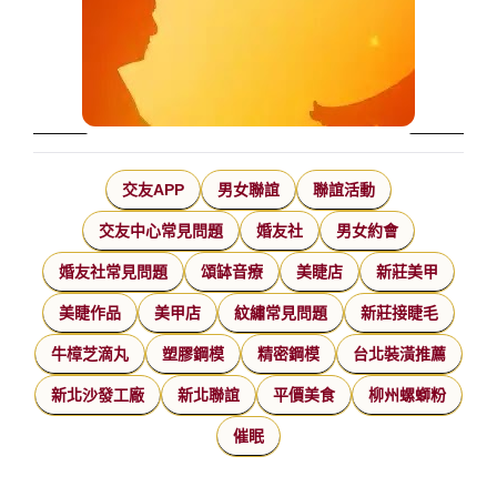
交友APP
男女聯誼
聯誼活動
交友中心常見問題
婚友社
男女約會
婚友社常見問題
頌缽音療
美睫店
新莊美甲
美睫作品
美甲店
紋繡常見問題
新莊接睫毛
牛樟芝滴丸
塑膠鋼模
精密鋼模
台北裝潢推薦
新北沙發工廠
新北聯誼
平價美食
柳州螺螄粉
催眠