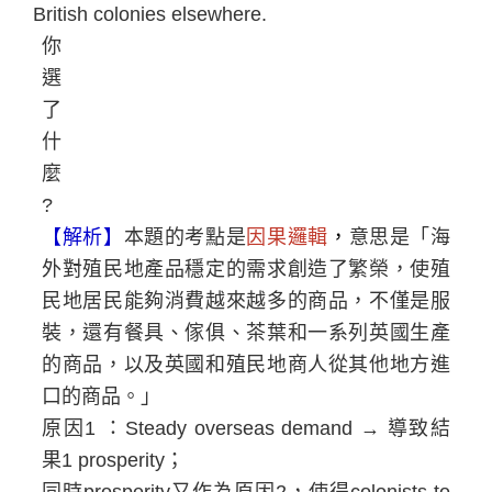
British colonies elsewhere.
你
選
了
什
麼
?
【解析】
本題的考點是
因果邏輯
，
意思是「海
外對殖民地產品穩定的需求創造了繁榮，使殖
民地居民能夠消費越來越多的商品，不僅是服
裝，還有餐具、傢俱、茶葉和一系列英國生產
的商品，以及英國和殖民地商人從其他地方進
口的商品。」
原因
1
：
Steady overseas demand
→
導致結
果
1 prosperity
；