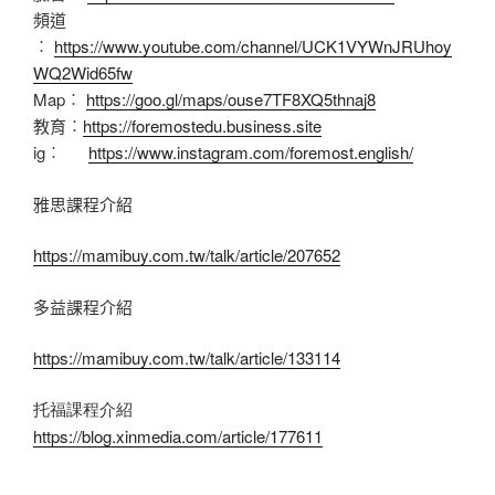
頻道
︰
https://www.youtube.com/channel/UCK1VYWnJRUhoy
WQ2Wid65fw
Map︰
https://goo.gl/maps/ouse7TF8XQ5thnaj8
教育︰
https://foremostedu.business.site
ig︰
https://www.instagram.com/foremost.english/
雅思課程介紹
https://mamibuy.com.tw/talk/article/207652
多益課程介紹
https://mamibuy.com.tw/talk/article/133114
托福課程介紹
https://blog.xinmedia.com/article/177611