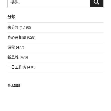
搜
尋
尋
關
分類
鍵
字:
未分類 (1,192)
身心靈相關 (628)
課程 (477)
新思維 (476)
一日工作坊 (418)
台北頌缽