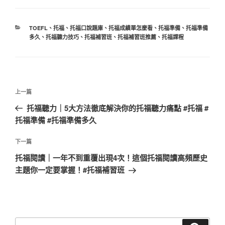
分
TOEFL
、
托福
、
托福口說題庫
、
托福成績單怎麼看
、
托福準備
、
托福準備
類
多久
、
托福聽力技巧
、
托福補習班
、
托福補習班推薦
、
托福課程
文
上
上一篇
章
一
托福聽力｜5大方法徹底解決你的托福聽力痛點 #托福 #
導
篇
托福準備 #托福準備多久
覽
文
章
下
下一篇
一
托福閱讀｜一年不到重覆出現4次！這個托福閱讀高頻歷史
篇
主題你一定要掌握！#托福補習班
文
章
搜