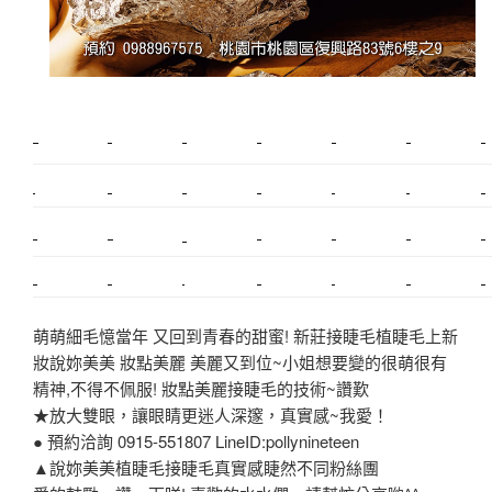
新莊植睫毛
美睫教學
塑膠鋼模
室內裝潢
美睫課程
搬家價錢
室內設計
搬家
桃園搬家
台北飄眉
新北搬家
搬家費
搬廠房
搬家全省
搬家估價
新莊接睫毛
推薦搬家
美甲教學
鋼琴搬運
基隆搬家
桃園除毛
中和搬家
推薦搬家
裝潢
平價搬家
SEO
搬家費用
射出模具
萌萌細毛憶當年 又回到青春的甜蜜! 新莊接睫毛植睫毛上新
妝說妳美美 妝點美麗 美麗又到位~小姐想要變的很萌很有
精神,不得不佩服! 妝點美麗接睫毛的技術~讚歎
★放大雙眼，讓眼睛更迷人深邃，真實感~我愛！
● 預約洽詢 0915-551807 LineID:pollynineteen
▲說妳美美植睫毛接睫毛真實感睫然不同粉絲團