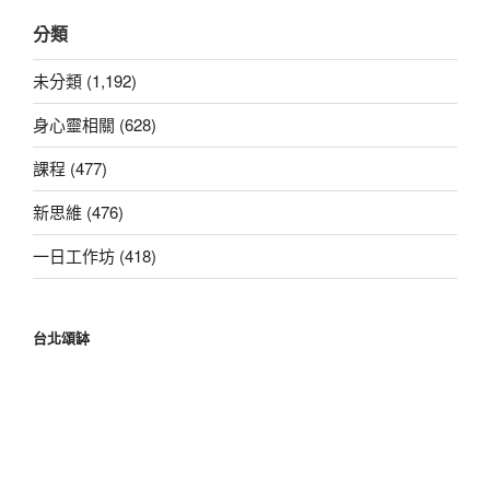
關
分類
鍵
字:
未分類 (1,192)
身心靈相關 (628)
課程 (477)
新思維 (476)
一日工作坊 (418)
台北頌缽