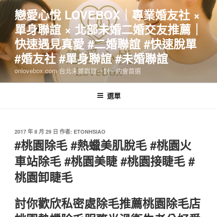
跳
戀愛心悅 LOVEBOX｜專業婚友社 ×
至
單身聯誼 × 北部未婚二婚交友推薦｜
主
要
快速遇見真愛 #二婚聯誼 #快速脫單
內
#婚友社 #單身聯誼 #未婚聯誼
容
onlovebox.com 台北未婚聯誼一對一約會首選
選單
發
2017 年 8 月 29 日
作者:
ETONHSIAO
佈
#桃園除毛 #熱蠟美肌脫毛 #桃園火
於
車站除毛 #桃園美睫 #桃園接睫毛 #
桃園卸睫毛
討你歡欣私密處除毛推薦桃園除毛店