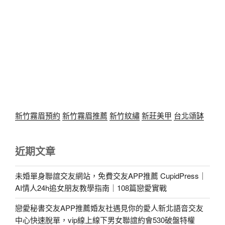
新竹霧眉預約
新竹霧眉推薦
新竹紋繡
新莊美甲
台北頌缽
近期文章
未婚單身聯誼交友網站，免費交友APP推薦 CupidPress｜
AI情人24h追女朋友教學指南｜108篇戀愛實戰
戀愛秘書交友APP推薦婚友社遇見你的愛人新北語音交友
中心快速脫單，vip線上線下男女聯誼約會530破盤特權