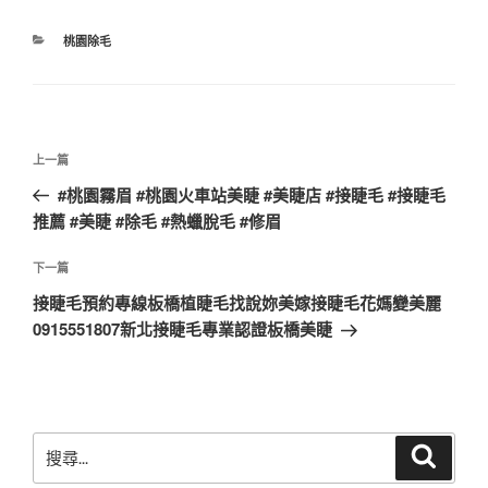
分
桃園除毛
類
文
上
上一篇
章
一
#桃園霧眉 #桃園火車站美睫 #美睫店 #接睫毛 #接睫毛
導
篇
推薦 #美睫 #除毛 #熱蠟脫毛 #修眉
覽
文
章
下
下一篇
一
接睫毛預約專線板橋植睫毛找說妳美嫁接睫毛花媽變美麗
篇
0915551807新北接睫毛專業認證板橋美睫
文
章
搜
搜
尋
尋