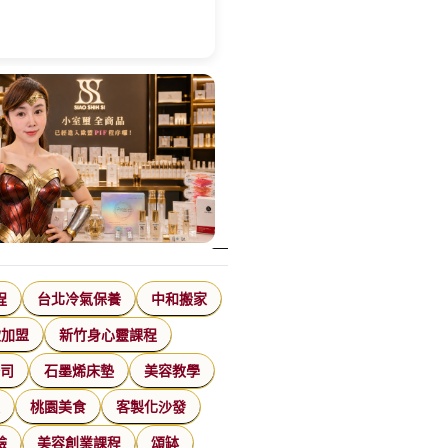
程
台北冷氣保養
中和搬家
飲加盟
新竹身心靈課程
公司
石墨烯床墊
美容教學
家
桃園美食
客製化沙發
臉
美容創業課程
頌缽