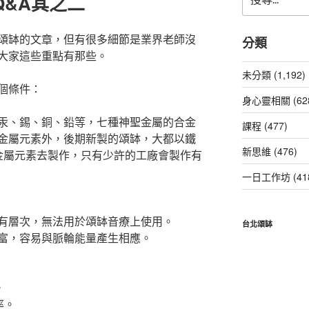
Q&A其之二
尋
關
鍵
頌缽的文章，但有很多細節是業界老師沒
分類
字:
大家這些重點有那些。
未分類 (1,192)
個條件：
身心靈相關 (62
汞、錫、銅、鉛等，七種神聖金屬的合金
課程 (477)
金屬元素外，後期新製的頌缽，大都以鐵
新思維 (476)
金屬元素去製作，只有少許的工廠會製作有
一日工作坊 (41
有層次，無法用於頌缽音療上使用。
台北頌缽
富，容易與脈輪能量產生相應。
。
率。