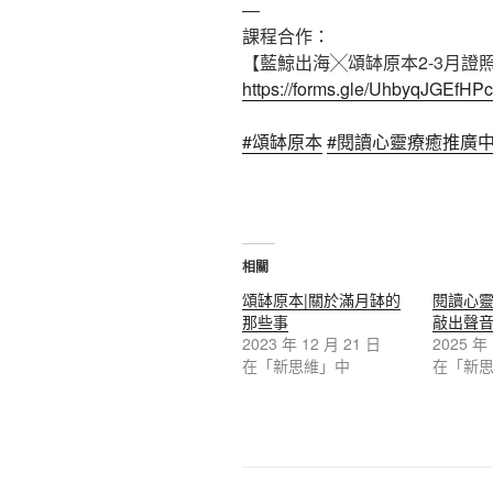
—
課程合作：
【藍鯨出海╳頌缽原本2-3月證
https://forms.gle/UhbyqJGEfHP
#頌缽原本
#閱讀心靈療癒推廣
相關
頌缽原本|關於滿月缽的
閱讀心靈
那些事
敲出聲
2023 年 12 月 21 日
2025 年
在「新思維」中
在「新