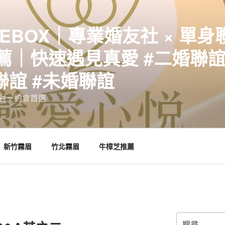
EBOX｜專業婚友社 × 單身
｜快速遇見真愛 #二婚聯誼 
聯誼 #未婚聯誼
誼一對一約會首選
新竹霧眉
竹北霧眉
牛樟芝推薦
搜