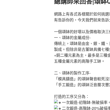
總講師來回答|頌缽
於
網路上有各式各樣關於如何挑選
有告訴你的，今天我們就來告訴
一個頌缽的好壞以及價格取決三
一、頌缽的金屬成份-
傳統上，頌缽是由金、銀、鐵、
製成。但除非是古董缽具備七種
+銅二種元素為主，最多是三種
五種金屬元素的高階手工缽。
二、頌缽的製作工序-
「模具鑄造」的頌缽聲音較死沒
「手工鍛造」的頌缽泛音層次豐
打造的工序又分為：
一次鍛造-初階缽-無破損率
二次鍛造-高階缽-20%破損