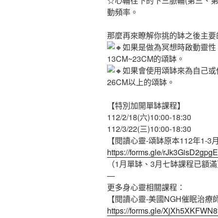
☆心輪往下的下三脈輪(第三、第
動頻率。
那麼再來瞭解你挑的缽之後主要
如果是做為冥想時啟動靈性
13CM~23CM的頌缽。
如果會使用頌缽來為自己或
26CM以上的頌缽。
【特別加開單缽課程】
112/2/18(六)10:00-18:30
112/3/22(三)10:00-18:30
【閱讀心靈-頌缽原本112年1-
https://forms.gle/rJk3GisD2gp
（1月單缽、3月七缽課程已額滿
—
更多身心靈相關課程：
【閱讀心靈-美國NGH催眠治療
https://forms.gle/XjXh5XKFWN