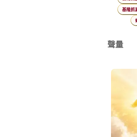
基隆抓
聲量