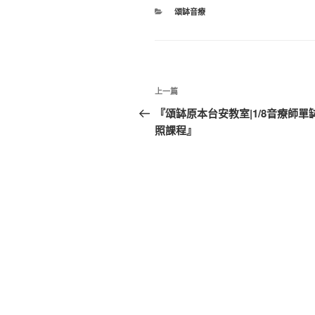
分
頌缽音療
類
文
上
上一篇
章
一
『頌缽原本台安教室|1/8音療師單
篇
照課程』
導
文
覽
章