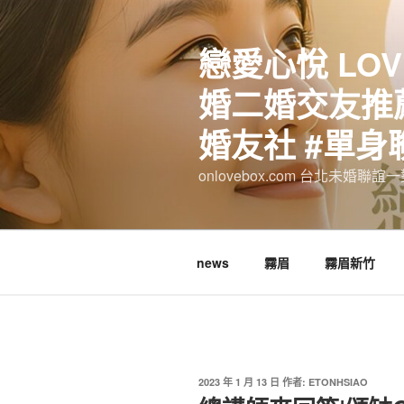
跳
至
戀愛心悅 LOV
主
要
婚二婚交友推薦
內
容
婚友社 #單身
onlovebox.com 台北未婚聯
news
霧眉
霧眉新竹
發
2023 年 1 月 13 日
作者:
ETONHSIAO
佈