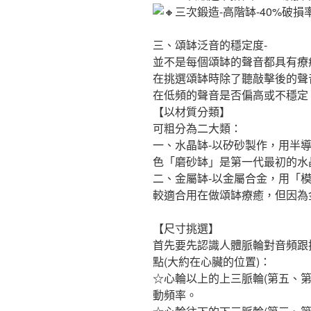
三次鍛造-高階缽-40%破損
三、頌缽泛音的穩定度-
並不是每個頌缽的聲音都具有療
在挑選頌缽時除了聽敲擊後的聲
在低頻的聲音是否偏高或不穩定
【以材質分類】
可粗分為二大類：
一、水晶缽-以矽砂製作，用半
色「磨砂缽」是第一代最初的水
二、金屬缽-以金屬合金，用「
較適合用在做頌缽療癒，但因為
【尺寸挑選】
首先要先認識人體脈輪對音頻跟
點(大約在心臟的位置)：
☆心輪以上的上三脈輪(第五、第
動頻率。