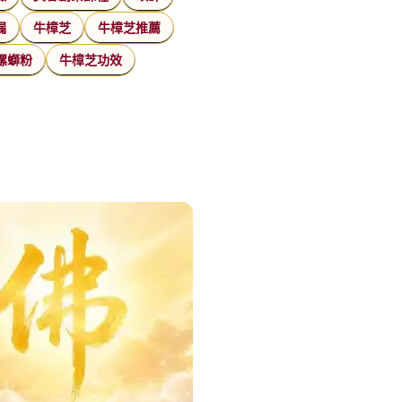
漏
牛樟芝
牛樟芝推薦
螺螄粉
牛樟芝功效