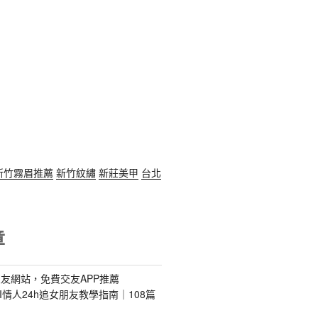
新竹霧眉推薦
新竹紋繡
新莊美甲
台北
章
友網站，免費交友APP推薦
s｜AI情人24h追女朋友教學指南｜108篇