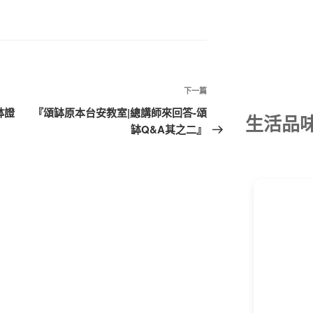
下
下一篇
一
缽證
『頌缽原本台安教室|總講師來回答-頌
生活品
篇
缽Q&A其之二』
文
章