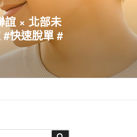
聯誼 × 北部未
#快速脫單 #
搜