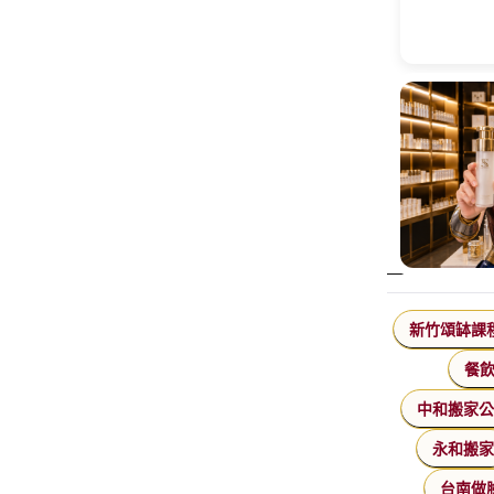
新竹頌缽課
餐
中和搬家
永和搬
台南做