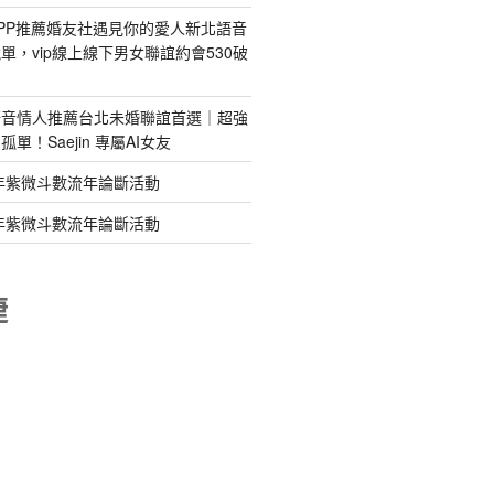
PP推薦婚友社遇見你的愛人新北語音
單，vip線上線下男女聯誼約會530破
語音情人推薦台北未婚聯誼首選｜超強
單！Saejin 專屬AI女友
年紫微斗數流年論斷活動
年紫微斗數流年論斷活動
睫