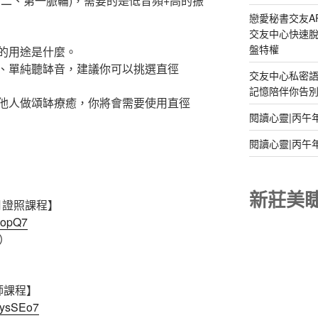
二、第一脈輪)，需要的是低音頻+高的振
戀愛秘書交友A
交友中心快速脫
盤特權
的用途是什麼。
、單純聽缽音，建議你可以挑選直徑
交友中心私密
記憶陪伴你告別孤
他人做頌缽療癒，你將會需要使用直徑
閱讀心靈|丙午
閱讀心靈|丙午
新莊美
3月證照課程】
gEopQ7
）
師課程】
8ysSEo7