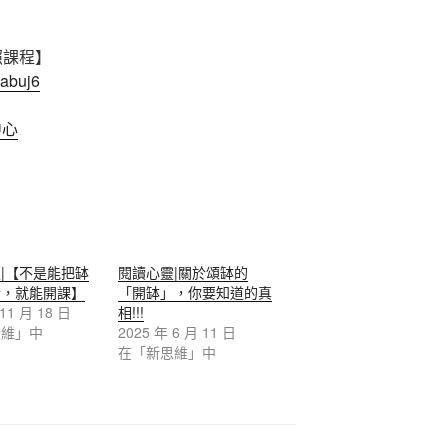
照課程】
cabuj6
中心
|【不是能把缽
閱讀心靈|關於頌缽的
音，就能開課】
「開缽」，你要知道的真
 11 月 18 日
相!!!
思維」中
2025 年 6 月 11 日
在「新思維」中