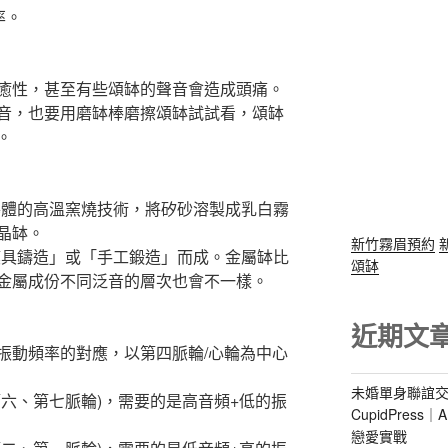
率。
癒性，甚至有些頌缽的聲音會造成頭痛。
音，也要用磨缽棒磨擦頌缽試試看，頌缽
。
導體的高溫窯燒技術，將矽砂溶製成乳白霧
晶缽。
新竹霧眉預約
模具鑄造」或「手工鍛造」而成。金屬缽比
頌缽
金屬成份不同泛音的層次也會不一樣。
近期文
振動頻率的對應，以第四脈輪/心輪為中心
未婚單身聯誼交
六、第七脈輪)，需要的是高音頻+低的振
CupidPres
戀愛實戰