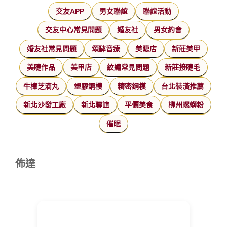
交友APP
男女聯誼
聯誼活動
交友中心常見問題
婚友社
男女約會
婚友社常見問題
頌缽音療
美睫店
新莊美甲
美睫作品
美甲店
紋繡常見問題
新莊接睫毛
牛樟芝滴丸
塑膠鋼模
精密鋼模
台北裝潢推薦
新北沙發工廠
新北聯誼
平價美食
柳州螺螄粉
催眠
佈達