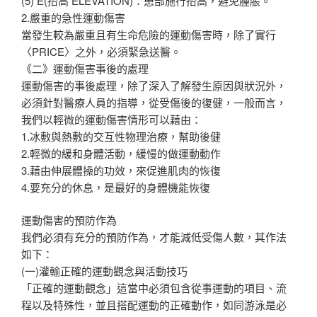
(5) E(抬高 ELEVATION)：患部施行抬高，避免腫脹。
2.嚴重的急性運動傷害
當發生較為嚴重且有生命危險的運動傷害時，除了實行
〈PRICE〉之外，必須緊急送醫。
《二》運動傷害事後的處理
運動傷害的事後處理，除了深入了解發生原因與狀況外，
必須針對醫療人員的指導，從受傷後的復健，一般而言，
我們以輕微的運動傷害情形可以藉由：
1.冰敷與熱敷的交互性物理治療，幫助後健
2.輕微的緩和身體活動，緩慢的做運動動作
3.藉由伸展體操的功效，來促進肌肉的恢復
4.要充分的休息，是最好的身體機能恢復
運動傷害的預防作為
我們必須有充分的預防作為，才能減低受傷人數，其作法
如下：
(一)灌輸正確的運動觀念與活動技巧
「正確的運動觀念」這當中必須包含從事運動的項目、流
程以及特殊性，並且搭配運動的正確動作，如同游泳是必