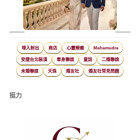
埋入射出
商店
心靈療癒
Mahamudra
安捷台北裝潢
單身聯誼
童話
二婚聯誼
未婚聯誼
天珠
婚友社
婚友社常見問題
挺力