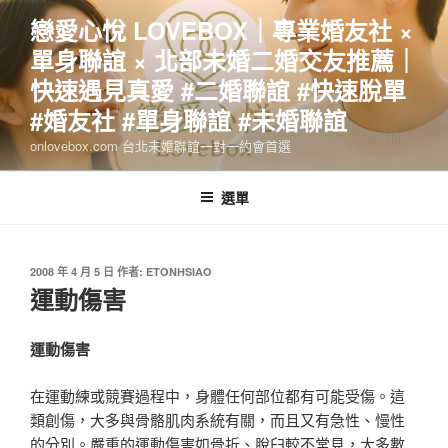
跳
戀愛心悅 LOVEBOX｜專業婚友社 ×
至
單身聯誼 × 北部未婚二婚交友推薦｜
主
要
快速遇見真愛 #二婚聯誼 #快速脫單
內
#婚友社 #單身聯誼 #未婚聯誼
容
onlovebox.com 台北未婚聯誼一對一約會首選
選單
發
2008 年 4 月 5 日
作者:
ETONHSIAO
佈
運動傷害
於
運動傷害
在運動練或競賽過程中，身體任何部位都有可能受傷。這
類創傷，大多與骨骼肌肉系統有關，而且又有急性、慢性
的分別。嚴重的運動傷害如骨折、脫臼較不常見，大多數