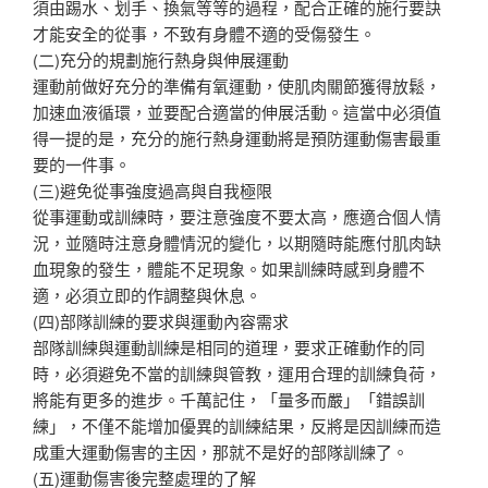
須由踢水、划手、換氣等等的過程，配合正確的施行要訣
才能安全的從事，不致有身體不適的受傷發生。
(二)充分的規劃施行熱身與伸展運動
運動前做好充分的準備有氧運動，使肌肉關節獲得放鬆，
加速血液循環，並要配合適當的伸展活動。這當中必須值
得一提的是，充分的施行熱身運動將是預防運動傷害最重
要的一件事。
(三)避免從事強度過高與自我極限
從事運動或訓練時，要注意強度不要太高，應適合個人情
況，並隨時注意身體情況的變化，以期隨時能應付肌肉缺
血現象的發生，體能不足現象。如果訓練時感到身體不
適，必須立即的作調整與休息。
(四)部隊訓練的要求與運動內容需求
部隊訓練與運動訓練是相同的道理，要求正確動作的同
時，必須避免不當的訓練與管教，運用合理的訓練負荷，
將能有更多的進步。千萬記住，「量多而嚴」「錯誤訓
練」，不僅不能增加優異的訓練結果，反將是因訓練而造
成重大運動傷害的主因，那就不是好的部隊訓練了。
(五)運動傷害後完整處理的了解