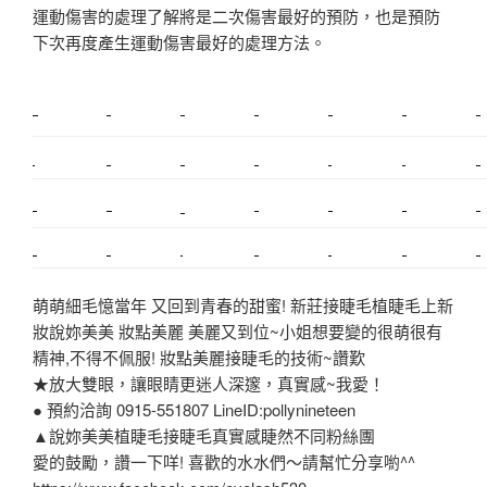
運動傷害的處理了解將是二次傷害最好的預防，也是預防
下次再度產生運動傷害最好的處理方法。
新莊植睫毛
美睫教學
塑膠鋼模
室內裝潢
美睫課程
搬家價錢
室內設計
搬家
桃園搬家
台北飄眉
新北搬家
搬家費
搬廠房
搬家全省
搬家估價
新莊接睫毛
推薦搬家
美甲教學
鋼琴搬運
基隆搬家
桃園除毛
中和搬家
推薦搬家
裝潢
平價搬家
SEO
搬家費用
射出模具
萌萌細毛憶當年 又回到青春的甜蜜! 新莊接睫毛植睫毛上新
妝說妳美美 妝點美麗 美麗又到位~小姐想要變的很萌很有
精神,不得不佩服! 妝點美麗接睫毛的技術~讚歎
★放大雙眼，讓眼睛更迷人深邃，真實感~我愛！
● 預約洽詢 0915-551807 LineID:pollynineteen
▲說妳美美植睫毛接睫毛真實感睫然不同粉絲團
愛的鼓勵，讚一下咩! 喜歡的水水們～請幫忙分享喲^^