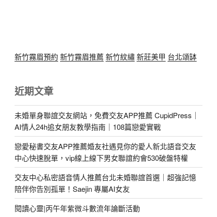
新竹霧眉預約
新竹霧眉推薦
新竹紋繡
新莊美甲
台北頌缽
近期文章
未婚單身聯誼交友網站，免費交友APP推薦 CupidPress｜
AI情人24h追女朋友教學指南｜108篇戀愛實戰
戀愛秘書交友APP推薦婚友社遇見你的愛人新北語音交友
中心快速脫單，vip線上線下男女聯誼約會530破盤特權
交友中心私密語音情人推薦台北未婚聯誼首選｜超強記憶
陪伴你告別孤單！Saejin 專屬AI女友
閱讀心靈|丙午年紫微斗數流年論斷活動