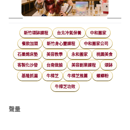
新竹頌缽課程
台北冷氣保養
中和搬家
餐飲加盟
新竹身心靈課程
中和搬家公司
石墨烯床墊
美容教學
永和搬家
桃園美食
客製化沙發
台南做臉
美容創業課程
頌缽
基隆抓漏
牛樟芝
牛樟芝推薦
螺螄粉
牛樟芝功效
聲量