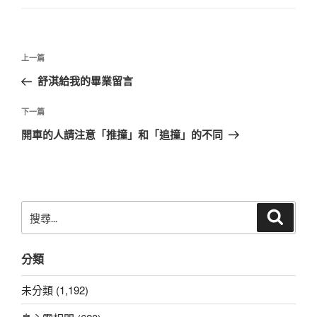
文
上
上一篇
章
一
舒淇給我的畢業留言
導
篇
覽
文
下
下一篇
章
一
開車的人請注意「推撞」和「追撞」的不同
篇
文
章
搜
搜
尋
尋
關
分類
鍵
字:
未分類 (1,192)