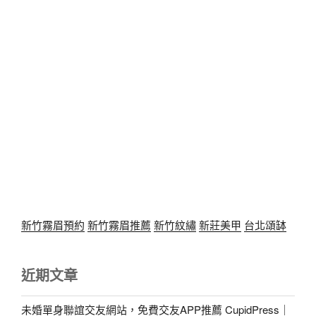
新竹霧眉預約
新竹霧眉推薦
新竹紋繡
新莊美甲
台北頌缽
近期文章
未婚單身聯誼交友網站，免費交友APP推薦 CupidPress｜