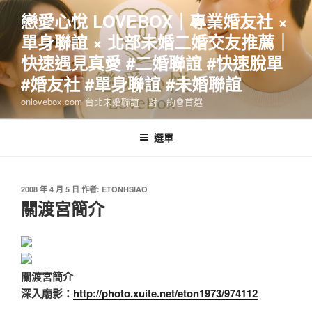
跳
戀愛心悅 LOVEBOX｜專業婚友社 ×
至
單身聯誼 × 北部未婚二婚交友推薦｜
主
要
快速遇見真愛 #二婚聯誼 #快速脫單
內
#婚友社 #單身聯誼 #未婚聯誼
容
onlovebox.com 台北未婚聯誼一對一約會首選
選單
發
2008 年 4 月 5 日
作者:
ETONHSIAO
佈
關渡宮簡介
於
關渡宮簡介
深入廟影：
http://photo.xuite.net/eton1973/974112