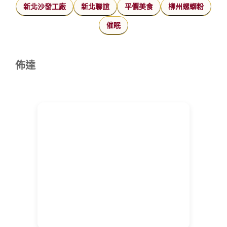
新北沙發工廠
新北聯誼
平價美食
柳州螺螄粉
催眠
佈達