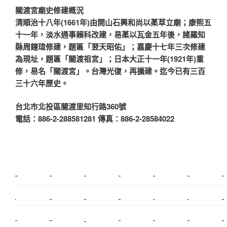
關渡宮廟史修建概況
清順治十八年(1661年)由開山石興和尚以葇草立廟；康熙五
十一年，淡水通事賴科改建，易葇以瓦金五年後，諸羅知
縣周鐘瑄修建，題匾「翌天昭佑」；嘉慶十七年三次修建
為現址，題匾「關渡祖宮」；日本大正十一年(1921年)重
修，易名「關渡宮」。台灣光復，再擴建。迄今已有三百
三十六年歷史。
台北市北投區關渡里知行路360號
電話：886-2-288581281 傳真：886-2-28584022
新莊植睫毛
美睫教學
塑膠鋼模
室內裝潢
美睫課程
搬家價錢
室內設計
搬家
桃園搬家
台北飄眉
新北搬家
搬家費
搬廠房
搬家全省
搬家估價
新莊接睫毛
推薦搬家
美甲教學
鋼琴搬運
基隆搬家
桃園除毛