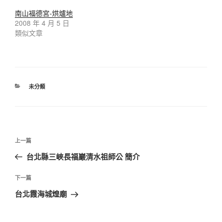
南山福德宮-烘爐地
2008 年 4 月 5 日
類似文章
分
未分類
類
文
上
上一篇
章
一
台北縣三峽長福巖清水祖師公 簡介
導
篇
覽
文
下
下一篇
章
一
台北霞海城煌廟
篇
文