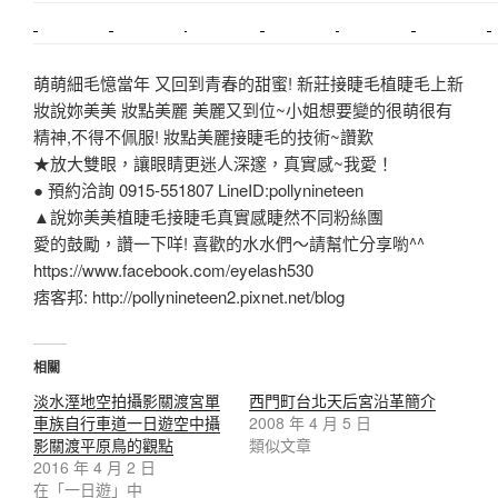
中和搬家
推薦搬家
裝潢
平價搬家
SEO
搬家費用
射出模具
萌萌細毛憶當年 又回到青春的甜蜜! 新莊接睫毛植睫毛上新
妝說妳美美 妝點美麗 美麗又到位~小姐想要變的很萌很有
精神,不得不佩服! 妝點美麗接睫毛的技術~讚歎
★放大雙眼，讓眼睛更迷人深邃，真實感~我愛！
● 預約洽詢 0915-551807 LineID:pollynineteen
▲說妳美美植睫毛接睫毛真實感睫然不同粉絲團
愛的鼓勵，讚一下咩! 喜歡的水水們～請幫忙分享喲^^
https://www.facebook.com/eyelash530
痞客邦: http://pollynineteen2.pixnet.net/blog
相關
淡水溼地空拍攝影關渡宮單
西門町台北天后宮沿革簡介
車族自行車道一日遊空中攝
2008 年 4 月 5 日
影關渡平原鳥的觀點
類似文章
2016 年 4 月 2 日
在「一日遊」中