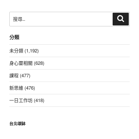
章
搜
搜
尋
尋
關
分類
鍵
字:
未分類 (1,192)
身心靈相關 (628)
課程 (477)
新思維 (476)
一日工作坊 (418)
台北頌缽