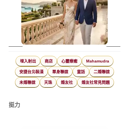
埋入射出
商店
心靈療癒
Mahamudra
安捷台北裝潢
單身聯誼
童話
二婚聯誼
未婚聯誼
天珠
婚友社
婚友社常見問題
挺力