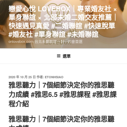
跳
戀愛心悅 LOVEBOX｜專業婚友社 ×
至
單身聯誼 × 北部未婚二婚交友推薦｜
主
要
快速遇見真愛 #二婚聯誼 #快速脫單
內
#婚友社 #單身聯誼 #未婚聯誼
容
onlovebox.com 台北未婚聯誼一對一約會首選
選單
發
2020 年 10 月 25 日
作者:
ETONHSIAO
佈
雅思聽力｜7個細節決定你的雅思聽
於
力成績 #雅思6.5 #雅思課程 #雅思課
程介紹
雅思聽力｜7個細節決定你的雅思聽