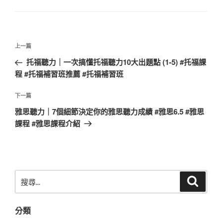
文
上
上一篇
章
一
托福聽力｜一次搞懂托福聽力10大出題點 (1-5) #托福課
導
篇
程 #托福補習班推薦 #托福補習班
覽
文
章
下
下一篇
一
雅思聽力｜7個細節決定你的雅思聽力成績 #雅思6.5 #雅思
篇
課程 #雅思課程介紹
文
章
搜
搜
尋
尋
關
分類
鍵