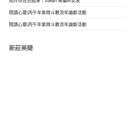
陪伴你告別孤單！Saejin 專屬AI女友
閱讀心靈|丙午年紫微斗數流年論斷活動
閱讀心靈|丙午年紫微斗數流年論斷活動
新莊美睫