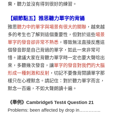
棄，聽力並沒有得到很好的練習。
【細節點五】雅思聽力單字的背誦
雅思
聽力中的單字與場景有很大的關聯
，越來越
多的考生也了解到這個重要性，但對於這些
場景
單字的發音卻非常不熟悉
，導致無法直接反應這
個發音即是自己背過的單字，如此一來非常可
惜。建議大家在背聽力單字時一定也要大聲唸出
來，多聽幾次發音，讓
單字的發音對我們的大腦
形成一種刺激和反射
，切記不要像背閱讀單字那
樣只在心裡默念。請記住：對於聽力單字而言，
默念一百遍，不如大聲朗讀十遍。
《舉例》Cambridge5 Test4 Question 21
Problems: been affected by drop in…………..