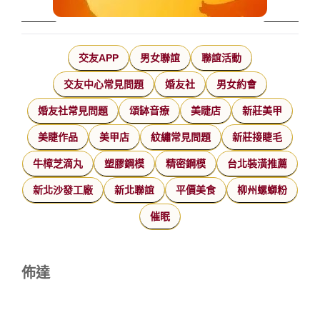
交友APP
男女聯誼
聯誼活動
交友中心常見問題
婚友社
男女約會
婚友社常見問題
頌缽音療
美睫店
新莊美甲
美睫作品
美甲店
紋繡常見問題
新莊接睫毛
牛樟芝滴丸
塑膠鋼模
精密鋼模
台北裝潢推薦
新北沙發工廠
新北聯誼
平價美食
柳州螺螄粉
催眠
佈達