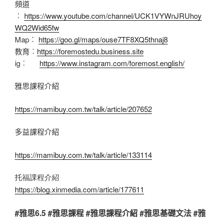
頻道
︰
https://www.youtube.com/channel/UCK1VYWnJRUhoy
WQ2Wid65fw
Map︰
https://goo.gl/maps/ouse7TF8XQ5thnaj8
教育︰
https://foremostedu.business.site
ig︰
https://www.instagram.com/foremost.english/
雅思課程介紹
https://mamibuy.com.tw/talk/article/207652
多益課程介紹
https://mamibuy.com.tw/talk/article/133114
托福課程介紹
https://blog.xinmedia.com/article/177611
#雅思6.5 #雅思課程 #雅思課程介紹 #雅思基礎文法 #雅