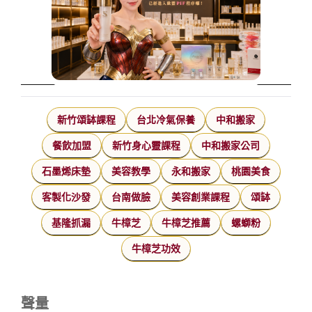
新竹頌缽課程
台北冷氣保養
中和搬家
餐飲加盟
新竹身心靈課程
中和搬家公司
石墨烯床墊
美容教學
永和搬家
桃園美食
客製化沙發
台南做臉
美容創業課程
頌缽
基隆抓漏
牛樟芝
牛樟芝推薦
螺螄粉
牛樟芝功效
聲量