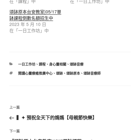
在「課程」中
在「一日工作坊」中
頌缽原本台安教室|05/17單
缽課程倒數名額招生中
2023 年 5 月 10 日
在「一日工作坊」中
分
一日工作坊
、
課程
、
身心靈相關
、
頌缽音療
類
標
閱讀心靈療癒推廣中心
、
頌缽
、
頌缽原本
、
頌缽音療師
籤
文
上
上一篇
章
一
▍✦ 預祝全天下的媽媽【母親節快樂】
導
篇
覽
文
下
下一篇
章
一