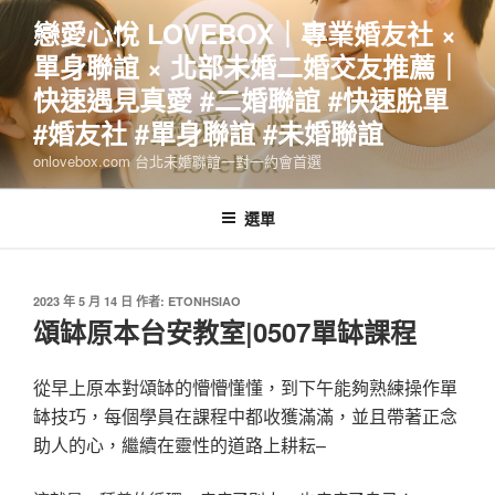
跳
戀愛心悅 LOVEBOX｜專業婚友社 ×
至
單身聯誼 × 北部未婚二婚交友推薦｜
主
要
快速遇見真愛 #二婚聯誼 #快速脫單
內
#婚友社 #單身聯誼 #未婚聯誼
容
onlovebox.com 台北未婚聯誼一對一約會首選
選單
發
2023 年 5 月 14 日
作者:
ETONHSIAO
佈
頌缽原本台安教室|0507單缽課程
於
從早上原本對頌缽的懵懵懂懂，到下午能夠熟練操作單
缽技巧，每個學員在課程中都收獲滿滿，並且帶著正念
助人的心，繼續在靈性的道路上耕耘–