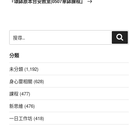
『頌缽原本台安教室|0507單缽課程』
篇
文
章
搜
搜
尋
尋
關
分類
鍵
字:
未分類 (1,192)
身心靈相關 (628)
課程 (477)
新思維 (476)
一日工作坊 (418)