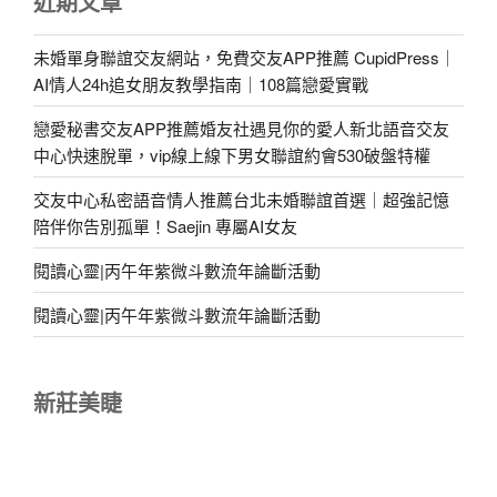
近期文章
未婚單身聯誼交友網站，免費交友APP推薦 CupidPress｜
AI情人24h追女朋友教學指南｜108篇戀愛實戰
戀愛秘書交友APP推薦婚友社遇見你的愛人新北語音交友
中心快速脫單，vip線上線下男女聯誼約會530破盤特權
交友中心私密語音情人推薦台北未婚聯誼首選｜超強記憶
陪伴你告別孤單！Saejin 專屬AI女友
閱讀心靈|丙午年紫微斗數流年論斷活動
閱讀心靈|丙午年紫微斗數流年論斷活動
新莊美睫