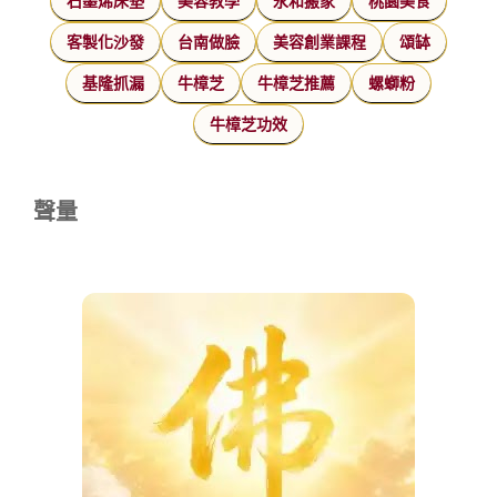
石墨烯床墊
美容教學
永和搬家
桃園美食
客製化沙發
台南做臉
美容創業課程
頌缽
基隆抓漏
牛樟芝
牛樟芝推薦
螺螄粉
牛樟芝功效
聲量