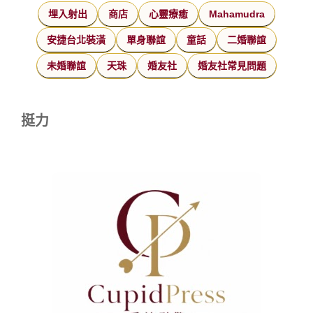
埋入射出
商店
心靈療癒
Mahamudra
安捷台北裝潢
單身聯誼
童話
二婚聯誼
未婚聯誼
天珠
婚友社
婚友社常見問題
挺力