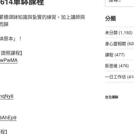
614單缽課程
尋
關
鍵
累積頌缽知識與紮實的練習，加上講師與
分類
字:
而歸
未分類 (1,192)
缽原本」！
身心靈相關 (62
9月證照課程】
課程 (477)
nXEwPwMA
新思維 (476)
一日工作坊 (41
】
xnqNy6
台北頌缽
H8AhEp9
課程】