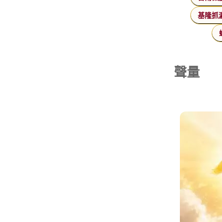
基隆抓
聲量