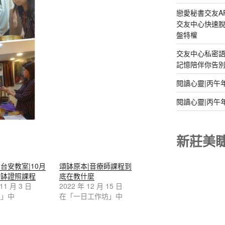
戀愛秘書交友A
交友中心快速脫
盤特權
交友中心私密
記憶陪伴你告別孤
閱讀心靈|丙午
閱讀心靈|丙午
新莊美
台安教室|10月
頌缽原本|音療師課程到
七缽證照課程
底在教什麼
 11 月 3 日
2022 年 12 月 15 日
程」中
在「一日工作坊」中