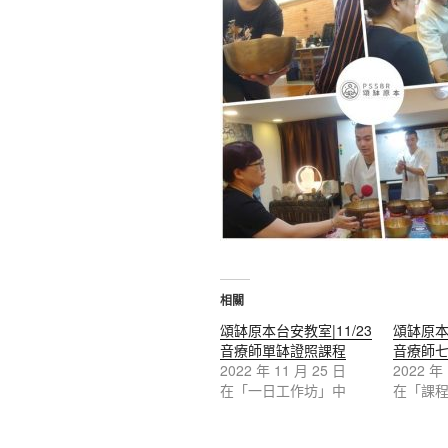
相關
頌缽原本台安教室|11/23
頌缽原本
音療師單缽證照課程
音療師
2022 年 11 月 25 日
2022 年
在「一日工作坊」中
在「課