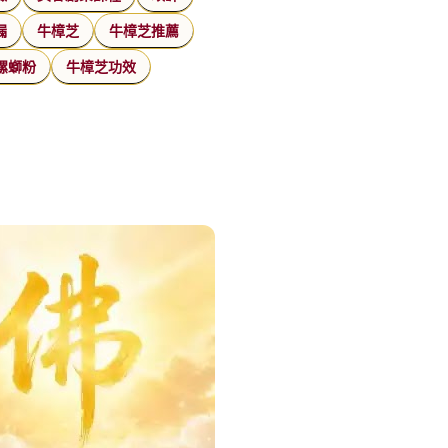
漏
牛樟芝
牛樟芝推薦
螺螄粉
牛樟芝功效