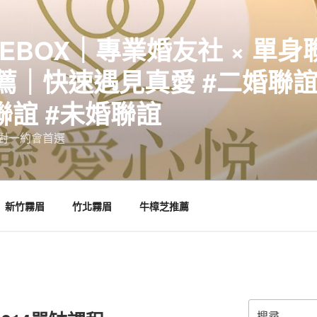
EBOX｜專業婚友社 × 單身
｜快速遇見真愛 #二婚聯誼 
聯誼 #未婚聯誼
誼一對一約會首選
新竹霧眉
竹北霧眉
牛樟芝推薦
搜