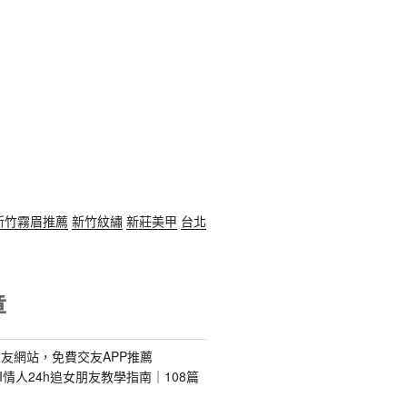
新竹霧眉推薦
新竹紋繡
新莊美甲
台北
章
友網站，免費交友APP推薦
s｜AI情人24h追女朋友教學指南｜108篇