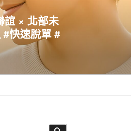
聯誼 × 北部未
#快速脫單 #
搜