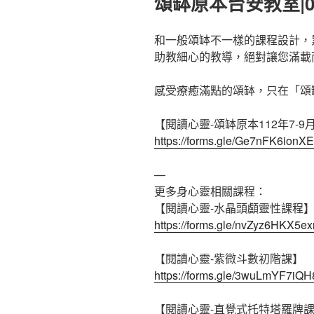
頌缽原本台安教室|0
於
和一般頌缽不一樣的課程設計，
助教細心的教導，絕對讓您滿載
感受療癒滿點的頌缽，只在「頌
【閱讀心靈-頌缽原本112年7-
https://forms.gle/Ge7nFK6io
—
更多身心靈相關課程：
【閱讀心靈-水晶頭顱靈性課程
https://forms.gle/nvZyz6HKX5e
【閱讀心靈-紫微斗數初階課】
https://forms.gle/3wuLmYF7iQ
【閱讀心靈-直覺式托特塔羅牌