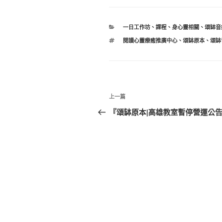
分
一日工作坊
、
課程
、
身心靈相關
、
頌缽音
類
標
閱讀心靈療癒推廣中心
、
頌缽原本
、
頌缽
籤
文
上
上一篇
章
一
『頌缽原本|高雄教室暫停營運公
篇
導
文
覽
章