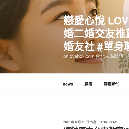
跳
至
戀愛心悅 LOV
主
要
婚二婚交友推薦
內
容
婚友社 #單身
onlovebox.com 台北未婚聯
news
霧眉
霧眉新竹
發
2023 年 6 月 16 日
作者:
ETONHSIAO
佈