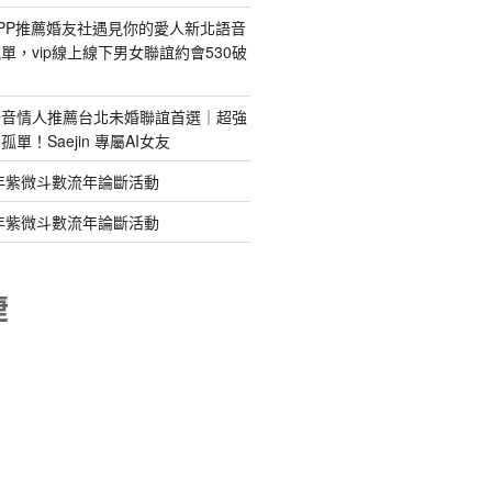
PP推薦婚友社遇見你的愛人新北語音
單，vip線上線下男女聯誼約會530破
語音情人推薦台北未婚聯誼首選｜超強
單！Saejin 專屬AI女友
年紫微斗數流年論斷活動
年紫微斗數流年論斷活動
睫