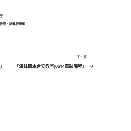
療
音療
、
頌缽音療師
下
下一篇
一
告』
『頌缽原本台安教室|0614單缽課程』
篇
文
章