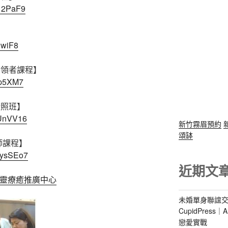
312PaF9
nwiF8
帶領者課程】
Yp5XM7
證照班】
dUnVV16
新竹霧眉預約
頌缽
師課程】
8ysSEo7
近期文
心靈療癒推廣中心
未婚單身聯誼交
CupidPres
戀愛實戰