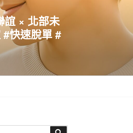
聯誼 × 北部未
#快速脫單 #
搜