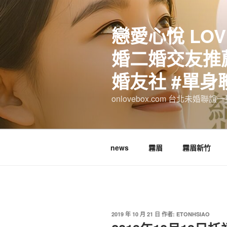
跳
至
戀愛心悅 LOV
主
要
婚二婚交友推薦
內
容
婚友社 #單身
onlovebox.com 台北未婚聯
news
霧眉
霧眉新竹
發
2019 年 10 月 21 日
作者:
ETONHSIAO
佈