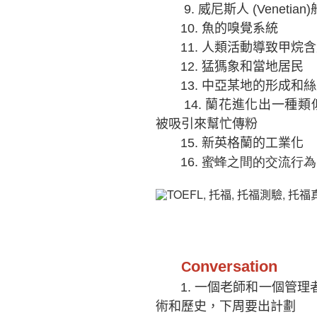
9.
威尼斯人 (Veneti
10.
魚的嗅覺系統
11.
人類活動導致甲烷含
12.
猛獁象和當地居民
13.
中亞某地的形成和絲
14.
蘭花
進化出一種類似fe
被吸引來幫忙傳粉
15.
新英格蘭的工業化
16.
蜜蜂之間的交流行為
onversation
C
1.
一個老師和一個管理
術和歷史，下周要出計劃