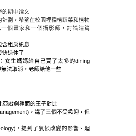
學的期中論文
的計劃，希望在校園裡種植蔬菜和植物
對比一個畫家和一個攝影師，討論這篇
包含租房訊息
授快退休了
an：女生媽媽給自己買了太多的dining
，但無法取消，老師給他一些
比亞戲劇裡面的王子對比
 management)，講了三個不受歡迎，但
 geology)，提到了氣候改變的影響、迴