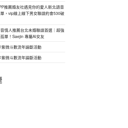
PP推薦婚友社遇見你的愛人新北語音
單，vip線上線下男女聯誼約會530破
語音情人推薦台北未婚聯誼首選｜超強
單！Saejin 專屬AI女友
年紫微斗數流年論斷活動
年紫微斗數流年論斷活動
睫