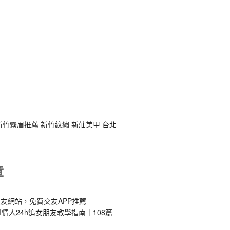
新竹霧眉推薦
新竹紋繡
新莊美甲
台北
章
友網站，免費交友APP推薦
s｜AI情人24h追女朋友教學指南｜108篇