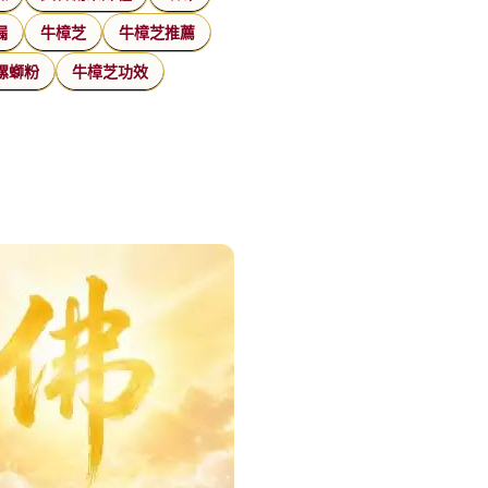
漏
牛樟芝
牛樟芝推薦
螺螄粉
牛樟芝功效