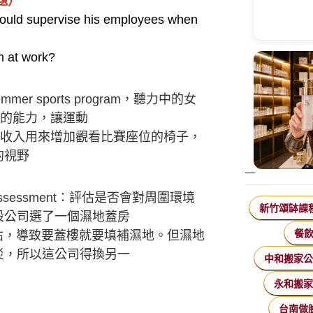
題）
uld supervise his employees when
at work?
 sports program，聽力中的女
h的能力，讓運動
收入用來增加觀看比賽座位的椅子，
的視野
ssessment
：
評估是否會對周圍環境
新竹頌缽課
設公司選了一個濕地蓋房
餐
，導致要蓋樓就要填補濕地。但濕地
災，所以這公司得換另一
中和搬家
永和搬
台南做