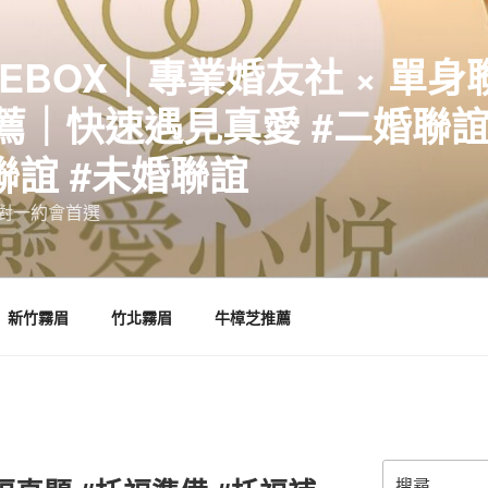
EBOX｜專業婚友社 × 單身
｜快速遇見真愛 #二婚聯誼 
聯誼 #未婚聯誼
誼一對一約會首選
新竹霧眉
竹北霧眉
牛樟芝推薦
搜