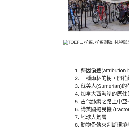
1.
歸因偏差(attribution b
2.
一種雨林的樹，開花
3.
蘇美人(Sumeria
4.
加拿大西海岸的原住
5.
古代絲綢之路上中亞
6.
講美國拖曳機 (trac
7.
地球大氣層
8.
動物骨骼來判斷環境