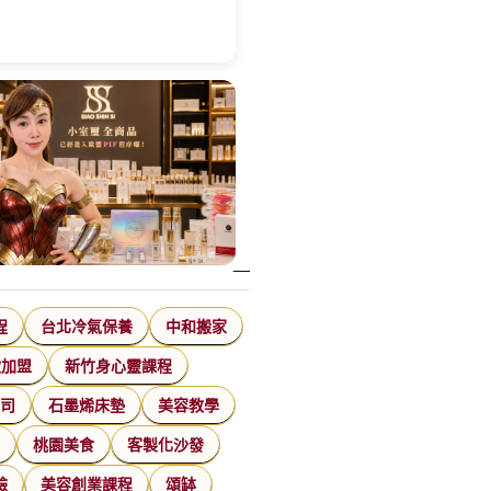
程
台北冷氣保養
中和搬家
飲加盟
新竹身心靈課程
公司
石墨烯床墊
美容教學
家
桃園美食
客製化沙發
臉
美容創業課程
頌缽