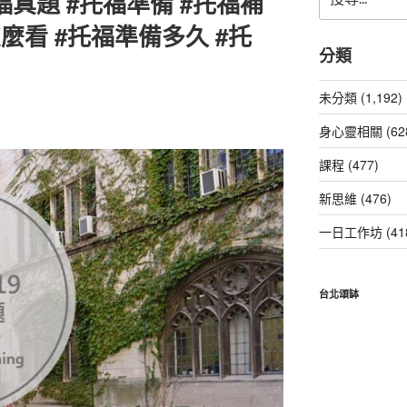
托福真題 #托福準備 #托福補
尋
關
麼看 #托福準備多久 #托
鍵
分類
字:
未分類 (1,192)
身心靈相關 (62
課程 (477)
新思維 (476)
一日工作坊 (41
台北頌缽