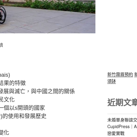
新竹霧眉預約
ais)
頌缽
結果的特徵
n)的發展與滅亡，與中國之間的關係
近期文
民文化
一個以s開頭的國家
tor)的使用和發展歷史
未婚單身聯誼交
CupidPres
變化
戀愛實戰