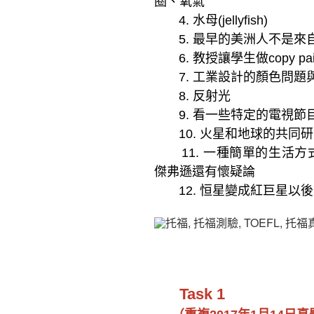
圈、氧氣
4.
水母(jellyfish)
5.
最早的美洲人不是來
6.
教授讓學生做copy pain
7.
工業設計的顏色問題
8.
反射光
9.
看一些特定的電視節
10.
火星和地球的共同研
11.
一種簡單的生活方式，
傑弗遜還有懷疑論
12.
恒星變成紅巨星以後
Task 1