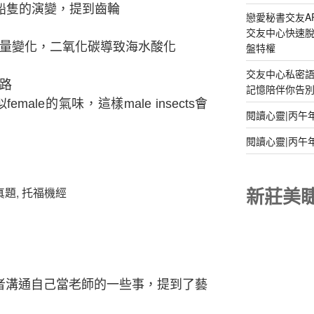
an)船隻的演變，提到齒輪
戀愛秘書交友A
交友中心快速脫
量變化，二氧化碳導致海水酸化
盤特權
交友中心私密
路
記憶陪伴你告別孤
male的氣味，這樣male insects會
閱讀心靈|丙午
閱讀心靈|丙午
新莊美
者溝通自己當老師的一些事，提到了藝