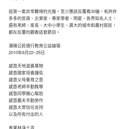
這是一套非常難得的光盤。至少應該反覆看30遍，有許許
多多的官員、企業家、專家學者、明星、各界知名人士，
還有老師、家長、大中小學生、廣大的城市和農村居民，
都在反覆的觀看這套節目。
瀋陽公民德行教育公益論壇
2010年8月22~25日
感恩天地滋養萬物
感恩國家培養護佑
感恩父母養育之恩
感恩老師辛勤教導
感恩同學關心幫助
感恩農夫辛勤勞作
感恩大眾信任支持
以及所有付出的人
善果林淨土寺