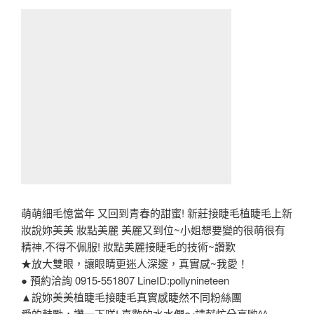
萌萌細毛憶當年 又回到青春的甜蜜! 新莊接睫毛植睫毛上新
妝說妳美美 妝點美麗 美麗又到位~小姐想要變的很萌很有
精神,不得不佩服! 妝點美麗接睫毛的技術~讚歎
★放大雙眼，讓眼睛更迷人深邃，真實感~我愛！
● 預約洽詢 0915-551807 LineID:pollynineteen
▲說妳美美植睫毛接睫毛真實感睫然不同粉絲團
愛的鼓勵，讚一下咩! 喜歡的水水們～請幫忙分享喲^^