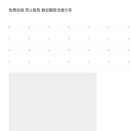
免費結緣 禁止販售 歡迎翻錄流通分享
新莊植睫毛
美睫教學
塑膠鋼模
室內裝潢
美睫課程
搬家價錢
室內設計
搬家
桃園搬家
台北飄眉
新北搬家
搬家費
搬廠房
搬家全省
搬家估價
新莊接睫毛
推薦搬家
美甲教學
鋼琴搬運
基隆搬家
桃園除毛
中和搬家
推薦搬家
裝潢
平價搬家
SEO
搬家費用
射出模具