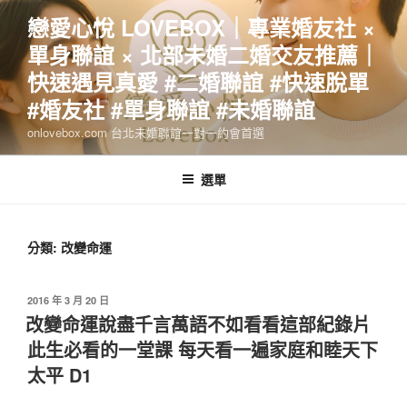
跳
戀愛心悅 LOVEBOX｜專業婚友社 ×
至
單身聯誼 × 北部未婚二婚交友推薦｜
主
要
快速遇見真愛 #二婚聯誼 #快速脫單
內
#婚友社 #單身聯誼 #未婚聯誼
容
onlovebox.com 台北未婚聯誼一對一約會首選
選單
分類:
改變命運
發
2016 年 3 月 20 日
佈
改變命運說盡千言萬語不如看看這部紀錄片
於
此生必看的一堂課 每天看一遍家庭和睦天下
太平 D1