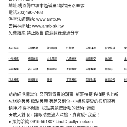
地址:桃園縣中壢市過嶺里4鄰福田路99號
電話:(03)490-7463
淨空法師網站: www.amtb.tw
善果林網址: www.amtb-skl.tw
免費結緣 禁止販售 歡迎翻錄流通分享
新莊除毛
美睫教學
塑膠鋼模
打擊樂
美睫課程
台北裝璜
室
中和搬家
桃園搬家
台北飄眉
八德美容
紋繡教學
搬廠房
全
美容教學
新莊美睫
桃園除毛
永和搬家
美甲教學
搬鋼琴
新
新北搬家
空間設計
霧眉
平價搬家
塑膠射出
搬家公司
射
萌萌細毛憶當年 又回到青春的甜蜜! 新莊接睫毛植睫毛上新
妝說妳美美 妝點美麗 美麗又到位~小姐想要變的很萌很有
精神,不得不佩服! 妝點美麗接睫毛的技術~讚歎
★放大雙眼，讓眼睛更迷人深邃，真實感~我愛！
● 預約洽詢 0915-551807 LineID:pollynineteen