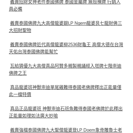
義賣招財女神老件泰國佛牌 泰國金屬牌 無殼裸牌 行銷人
員必備
義賣泰國佛牌九大高僧龍婆銀LP Ngern龍婆艮七龍財佛三
大招財聖物
義賣泰國佛牌近代高僧龍婆柳2536財龜王 高僧大德在台灣
天佑台灣泰國佛牌能幫忙
瓦給猜優九大高僧真品阿贊多親製親誦經入塔牌七階崇迪
佛牌之王
真品龍婆班神獸崇迪單尾雞難得泰國老佛牌釋出正能量僅
此一檔特價
真品正品龍婆班 神獸崇迪石班魚難得泰國老佛牌於此釋出
正能量如理如法廣大妙喻
義賣強檔泰國佛牌九大聖僧龍婆登LP Doem象骨雕魯士老