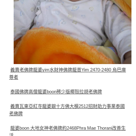
義賣老佛牌龍婆yim水財神佛牌龍普Yim 2470-2480 烏巴庫
尊者
泰國佛牌高僧龍婆boon稀少版椰殼拉胡老佛牌
義賣瓦東亞紅寺龍婆銀十方佛大模2512招財助力事業泰國
老佛牌
龍婆boon 大地女神老佛牌約2468Phra Mae Thorani改善生
活