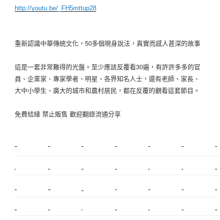
http://youtu.be/_FH5mttup28
重新認識中華傳統文化，50多個現身說法，真實而感人甚深的故事
這是一套非常難得的光盤。至少應該反覆看30遍，有許許多多的官
員、企業家、專家學者
­、明星、各界知名人士，還有老師、家長、
大中小學生、廣大的城市和農村居民，都在反覆
­的觀看這套節目。
免費結緣 禁止販售 歡迎翻錄流通分享
新莊植睫毛
美睫教學
塑膠鋼模
室內裝潢
美睫課程
搬家價錢
室內設計
搬家
桃園搬家
台北飄眉
新北搬家
搬家費
搬廠房
搬家全省
搬家估價
新莊接睫毛
推薦搬家
美甲教學
鋼琴搬運
基隆搬家
桃園除毛
中和搬家
推薦搬家
裝潢
平價搬家
SEO
搬家費用
射出模具