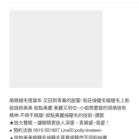
萌萌細毛憶當年 又回到青春的甜蜜! 新莊接睫毛植睫毛上新
妝說妳美美 妝點美麗 美麗又到位~小姐想要變的很萌很有
精神,不得不佩服! 妝點美麗接睫毛的技術~讚歎
★放大雙眼，讓眼睛更迷人深邃，真實感~我愛！
● 預約洽詢 0915-551807 LineID:pollynineteen
▲說妳美美植睫毛接睫毛真實感睫然不同粉絲團