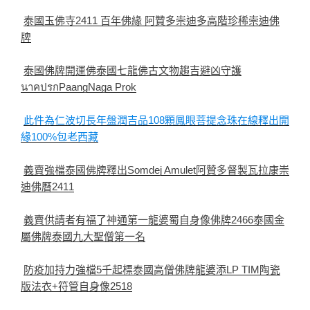
泰國玉佛寺2411 百年佛緣 阿贊多崇迪多高階珍稀崇迪佛
牌
泰國佛牌開運佛泰國七龍佛古文物趨吉避凶守護
นาคปรกPaangNaga Prok
此件為仁波切長年盤潤吉品108顆鳳眼菩提念珠在線釋出開
緣100%包老西藏
義賣強檔泰國佛牌釋出Somdej Amulet阿贊多督製瓦拉康崇
迪佛曆2411
義賣供請者有福了神通第一龍婆蜀自身像佛牌2466泰國金
屬佛牌泰國九大聖僧第一名
防疫加持力強檔5千起標泰國高僧佛牌龍婆添LP TIM陶瓷
版法衣+符管自身像2518