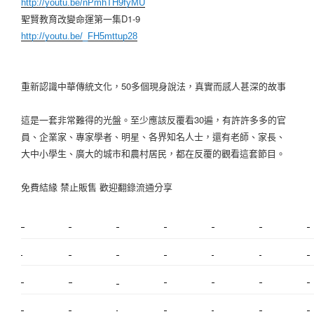
http://youtu.be/nPmhTH9fyMU
聖賢教育改變命運第一集D1-9
http://youtu.be/_FH5mttup28
重新認識中華傳統文化，50多個現身說法，真實而感人甚深的故事
這是一套非常難得的光盤。至少應該反覆看30遍，有許許多多的官
員、企業家、專家學者
­、明星、各界知名人士，還有老師、家長、
大中小學生、廣大的城市和農村居民，都在反覆
­的觀看這套節目。
免費結緣 禁止販售 歡迎翻錄流通分享
新莊植睫毛
美睫教學
塑膠鋼模
室內裝潢
美睫課程
搬家價錢
室內設計
搬家
桃園搬家
台北飄眉
新北搬家
搬家費
搬廠房
搬家全省
搬家估價
新莊接睫毛
推薦搬家
美甲教學
鋼琴搬運
基隆搬家
桃園除毛
中和搬家
推薦搬家
裝潢
平價搬家
SEO
搬家費用
射出模具