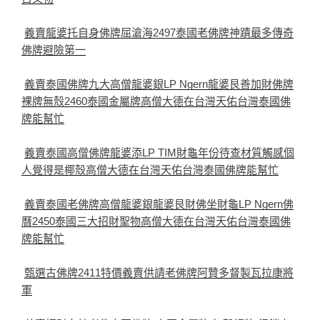
義賣龍婆托自身佛牌屈滄海2497泰國老佛牌神蹟最多傳奇
佛牌避險第一
義賣泰國佛牌九大高僧龍婆銀LP Ngern龍婆艮善加財佛牌
裸牌無殼2460泰國金屬牌高僧大德在台灣天佑台灣泰國佛
牌能幫忙
義賣泰國高僧佛牌龍婆添LP TIM財龜年份待查材質觸感個
人覺得是椰殼高僧大德在台灣天佑台灣泰國佛牌能幫忙
義賣泰國老佛牌高僧龍婆銀龍婆艮財佛坐財龜LP Ngern佛
曆2450泰國三大招財聖物高僧大德在台灣天佑台灣泰國佛
牌能幫忙
甄選古佛牌2411特價義賣供請老佛牌阿贊多督製瓦拉康將
軍