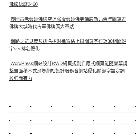
佛牌佛曆2460
泰國古老藥師佛牌空達強版藥師佛老佛牌新北佛牌圖鑑古
佛牌大城時代古董佛牌廣大靈感
網路之能見度及排名招財進寶佔上風關鍵字行銷30組關鍵
字seo排名優化
WordPress網站設計RWD網頁規劃自應式網頁能隨螢幕調
整畫面積木式滑塊網站設計服務含網站優化關鍵字設定調
校強而有力
新莊植睫毛
美睫教學
塑膠鋼模
室內裝潢
美睫課程
搬家價錢
室內設計
搬家
桃園搬家
台北飄眉
新北搬家
搬家費
搬廠房
搬家全省
搬家估價
新莊接睫毛
推薦搬家
美甲教學
鋼琴搬運
基隆搬家
桃園除毛