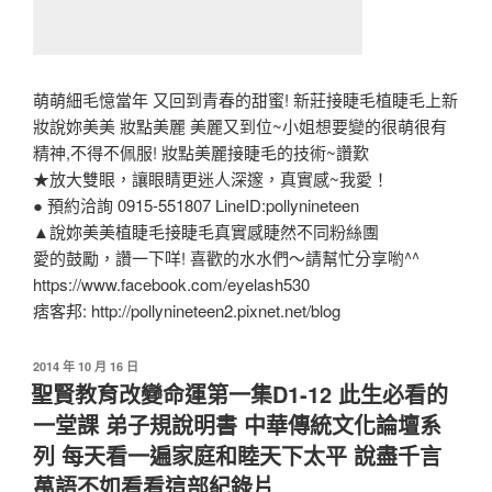
萌萌細毛憶當年 又回到青春的甜蜜! 新莊接睫毛植睫毛上新
妝說妳美美 妝點美麗 美麗又到位~小姐想要變的很萌很有
精神,不得不佩服! 妝點美麗接睫毛的技術~讚歎
★放大雙眼，讓眼睛更迷人深邃，真實感~我愛！
● 預約洽詢 0915-551807 LineID:pollynineteen
▲說妳美美植睫毛接睫毛真實感睫然不同粉絲團
愛的鼓勵，讚一下咩! 喜歡的水水們～請幫忙分享喲^^
https://www.facebook.com/eyelash530
痞客邦: http://pollynineteen2.pixnet.net/blog
發
2014 年 10 月 16 日
佈
聖賢教育改變命運第一集D1-12 此生必看的
於
一堂課 弟子規說明書 中華傳統文化論壇系
列 每天看一遍家庭和睦天下太平 說盡千言
萬語不如看看這部紀錄片