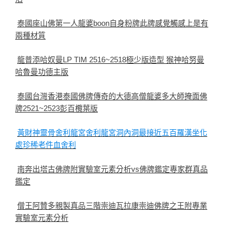
泰國座山佛第一人龍婆boon自身粉牌此牌感覺觸感上是有
兩種材質
龍普添哈奴曼LP TIM 2516~2518極少版造型 猴神哈努曼
哈魯曼功德主版
泰國台灣香港泰國佛牌傳奇的大德高僧龍婆多大師掩面佛
牌2521~2523彭百欖葉版
黃財神靈骨舍利龍宮舍利龍宮洞內洞最接近五百羅漢坐化
處珍稀老件血舍利
南奔出塔古佛牌附實驗室元素分析vs佛牌鑑定專家群真品
鑑定
僧王阿贊多親製真品三階崇迪瓦拉康崇迪佛牌之王附專業
實驗室元素分析