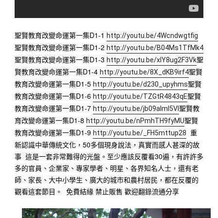
聖賢教育改變命運第一集D1-1 
http://youtu.be/4Wcndwgtfig
聖賢教育改變命運第一集D1-2 
http://youtu.be/B04Ms1TfMk4
聖賢教育改變命運第一集D1-3 
聖
http://youtu.be/xIY8ug2F3Vk
賢教育改變命運第一集D1-4 
聖賢
http://youtu.be/8X_dKB9irf4
教育改變命運第一集D1-5 
聖賢
http://youtu.be/d230_upyhms
教育改變命運第一集D1-6 
聖賢
http://youtu.be/TZGtR4843qE
教育改變命運第一集D1-7 
聖賢教
http://youtu.be/jb09almI5VI
育改變命運第一集D1-8 
聖賢
http://youtu.be/nPmhTH9fyMU
教育改變命運第一集D1-9 
  重
http://youtu.be/_FH5mttup28
新認識中華傳統文化，50多個現身說法，真實而感人甚深的故
事  這是一套非常難得的光盤。至少應該反覆看30遍，有許許多
多的官員、企業家、專家學者、明星、各界知名人士，還有老
師、家長、大中小學生、廣大的城市和農村居民，都在反覆的
觀看這套節目。  免費結緣 禁止販售 歡迎翻錄流通分享