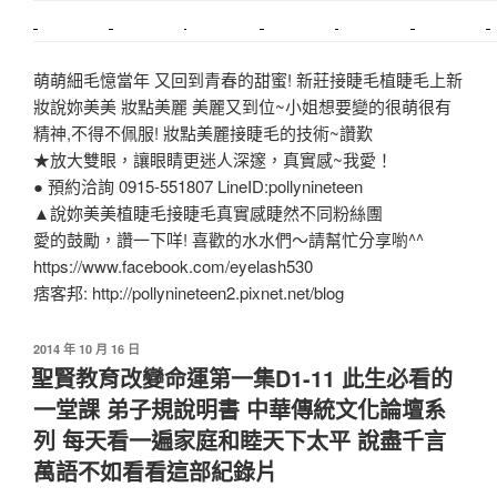
中和搬家
推薦搬家
裝潢
平價搬家
SEO
搬家費用
射出模具
萌萌細毛憶當年 又回到青春的甜蜜! 新莊接睫毛植睫毛上新
妝說妳美美 妝點美麗 美麗又到位~小姐想要變的很萌很有
精神,不得不佩服! 妝點美麗接睫毛的技術~讚歎
★放大雙眼，讓眼睛更迷人深邃，真實感~我愛！
● 預約洽詢 0915-551807 LineID:pollynineteen
▲說妳美美植睫毛接睫毛真實感睫然不同粉絲團
愛的鼓勵，讚一下咩! 喜歡的水水們～請幫忙分享喲^^
https://www.facebook.com/eyelash530
痞客邦: http://pollynineteen2.pixnet.net/blog
發
2014 年 10 月 16 日
佈
聖賢教育改變命運第一集D1-11 此生必看的
於
一堂課 弟子規說明書 中華傳統文化論壇系
列 每天看一遍家庭和睦天下太平 說盡千言
萬語不如看看這部紀錄片