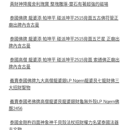
黃財神降魔舍利瑰寶 整塊雕琢-靈石有著超強的磁場
泰國佛牌 龍婆添 帕坤平 碰派坤平2515背面五古佛符管正
廟出牌內含古曼
泰國佛牌 龍婆添 帕坤平 碰派坤平2515背面五芒星 正廟出
牌內含古曼
泰國高僧 龍婆添 帕坤平 碰派坤平2515背面 索通佛正廟出
牌內含古曼
義賣泰國佛牌九大高僧龍婆銀LP Ngern龍婆艮七龍財佛三
大招財聖物
義賣泰國老佛牌高僧龍婆艮龍婆銀財龜無外殼LP Ngern佛
曆2456
泰國金剛杵四面神象神千貝殼法杖招財權力名望泰國法器
古文物