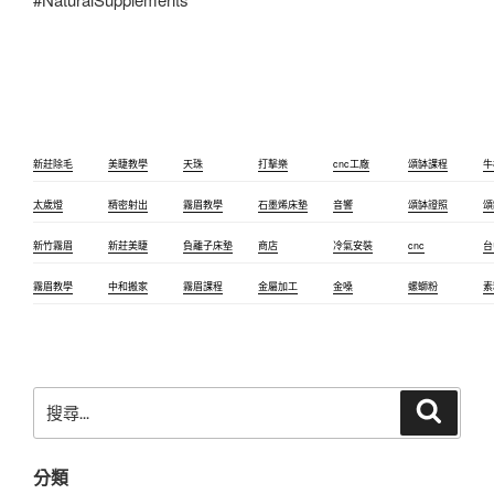
新莊除毛
美睫教學
天珠
打擊樂
cnc工廠
頌缽課程
牛
太歲燈
精密射出
霧眉教學
石墨烯床墊
音響
頌缽證照
頌
新竹霧眉
新莊美睫
負離子床墊
商店
冷氣安裝
cnc
台
霧眉教學
中和搬家
霧眉課程
金屬加工
金嗓
螺螄粉
素
搜
搜
尋
尋
關
分類
鍵