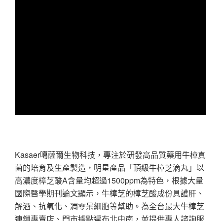
Kasaer噶薩爾生物科技，專注於研發高品質藥用牛樟真
菌的培育及生產製造，明星產品「頂級牛樟芝滴丸」以
高濃度樟芝酸A含量均超過1500ppm為特色，根據大量
國際醫學期刊論文顯示，牛樟芝的樟芝酸成份具護肝、
解酒、抗氧化、凋零呆細胞等幫助。為全台最大牛樟芝
連鎖專賣店、門市據點遍布北中南，並提供專人諮詢服