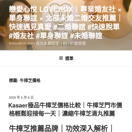
跳
戀愛心悅 LOVEBOX｜專業婚友社 ×
至
單身聯誼 × 北部未婚二婚交友推薦｜
主
要
快速遇見真愛 #二婚聯誼 #快速脫單
內
#婚友社 #單身聯誼 #未婚聯誼
容
onlovebox.com 台北未婚聯誼一對一約會首選
選單
標籤:
牛樟芝價格
發
2025 年 5 月 9 日
佈
Kasaer極品牛樟芝價格比較｜牛樟芝門市價
於
格輕鬆迎接每一天｜濃縮牛樟芝滴丸推薦
牛樟芝推薦品牌｜功效深入解析｜