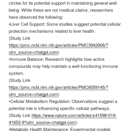
circles for its potential support in maintaining general well-
being. While these are not medical claims, researchers
have observed the following:
•Liver Cell Support: Some studies suggest potential cellular
protection mechanisms related to liver health.
(Study Link
https://pmc.ncbi.nlm.nih.gov/articles/PMC3942906/?
utm_source=chatgpt.com
)
•Immune Balance: Research highlights how active
compounds may help maintain a well-functioning immune
system.
(Study Link
https://pmc.ncbi.nlm.nih.gov/articles/PMC6059145/?
utm_source=chatgpt.com
)
•Cellular Metabolism Regulation: Observations suggest a
potential role in influencing specific cellular pathways.
(Study Link
https://www.nature.com/articles/s41598-019-
41653-9?utm_source=chatgpt.com
)
•Metabolic Health Maintenance: Experimental models