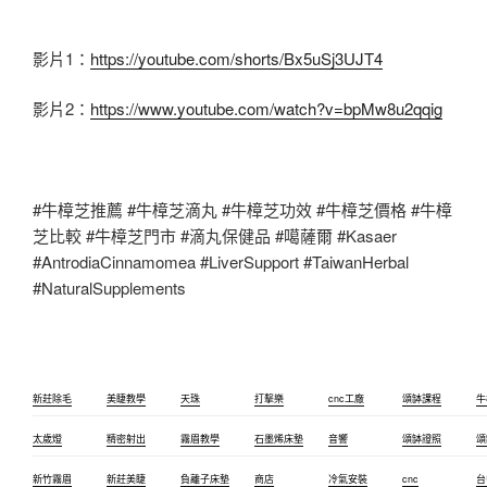
影片1：
https://youtube.com/shorts/Bx5uSj3UJT4
影片2：
https://www.youtube.com/watch?v=bpMw8u2qqig
#牛樟芝推薦 #牛樟芝滴丸 #牛樟芝功效 #牛樟芝價格 #牛樟
芝比較 #牛樟芝門市 #滴丸保健品 #噶薩爾 #Kasaer
#AntrodiaCinnamomea #LiverSupport #TaiwanHerbal
#NaturalSupplements
新莊除毛
美睫教學
天珠
打擊樂
cnc工廠
頌缽課程
牛
太歲燈
精密射出
霧眉教學
石墨烯床墊
音響
頌缽證照
頌
新竹霧眉
新莊美睫
負離子床墊
商店
冷氣安裝
cnc
台