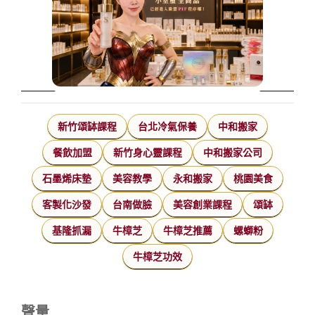
新竹頌缽課程
台北冷氣保養
中和搬家
餐飲加盟
新竹身心靈課程
中和搬家公司
石墨烯床墊
美容教學
永和搬家
桃園美食
客製化沙發
台南做臉
美容創業課程
頌缽
基隆抓漏
牛樟芝
牛樟芝推薦
螺螄粉
牛樟芝功效
聲量