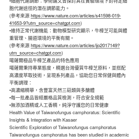
•細胞代謝調節：學術論文曾探討其在實驗環境下對特定細
胞代謝途徑的潛在調節能力。
(參考來源
https://www.nature.com/articles/s41598-019-
41653-9?utm_source=chatgpt.com
)
•維持正常代謝機能：動物模型研究顯示，牛樟芝可能與體
重管理、腸道環境的平衡有關。
(參考來源
https://www.nature.com/articles/ijo2017149?
utm_source=chatgpt.com
)
噶薩爾極品牛樟芝產品的特色應用
噶薩爾秉持專業態度，精選台灣優質牛樟芝原料，並搭配
高濃度萃取技術，呈現系列產品，協助您日常保健與體內
平衡調理：
•高濃縮精華，含豐富天然三萜類與多醣體
•每一批產品皆經嚴格品質檢測，符合安全規範
•無添加酒精或人工香精，純淨守護您的日常健康
Health Value of Taiwanofungus camphoratus: Scientific
Insights & Integration with Kasaer
Scientific Exploration of Taiwanofungus camphoratus
Taiwanofungus camphoratus has been studied in academic