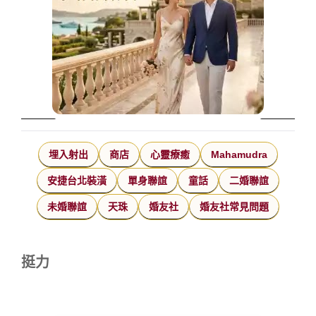
埋入射出
商店
心靈療癒
Mahamudra
安捷台北裝潢
單身聯誼
童話
二婚聯誼
未婚聯誼
天珠
婚友社
婚友社常見問題
挺力