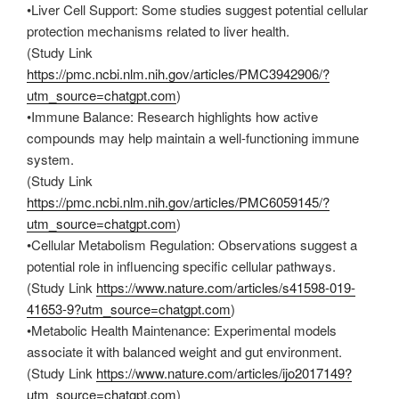
•Liver Cell Support: Some studies suggest potential cellular
protection mechanisms related to liver health.
(Study Link
https://pmc.ncbi.nlm.nih.gov/articles/PMC3942906/?
utm_source=chatgpt.com
)
•Immune Balance: Research highlights how active
compounds may help maintain a well-functioning immune
system.
(Study Link
https://pmc.ncbi.nlm.nih.gov/articles/PMC6059145/?
utm_source=chatgpt.com
)
•Cellular Metabolism Regulation: Observations suggest a
potential role in influencing specific cellular pathways.
(Study Link
https://www.nature.com/articles/s41598-019-
41653-9?utm_source=chatgpt.com
)
•Metabolic Health Maintenance: Experimental models
associate it with balanced weight and gut environment.
(Study Link
https://www.nature.com/articles/ijo2017149?
utm_source=chatgpt.com
)