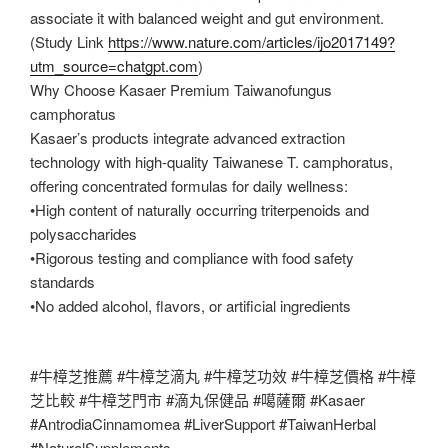
associate it with balanced weight and gut environment.
(Study Link
https://www.nature.com/articles/ijo2017149?
utm_source=chatgpt.com
)
Why Choose Kasaer Premium Taiwanofungus
camphoratus
Kasaer’s products integrate advanced extraction
technology with high-quality Taiwanese T. camphoratus,
offering concentrated formulas for daily wellness:
•High content of naturally occurring triterpenoids and
polysaccharides
•Rigorous testing and compliance with food safety
standards
•No added alcohol, flavors, or artificial ingredients
#牛樟芝推薦 #牛樟芝滴丸 #牛樟芝功效 #牛樟芝價格 #牛樟
芝比較 #牛樟芝門市 #滴丸保健品 #噶薩爾 #Kasaer
#AntrodiaCinnamomea #LiverSupport #TaiwanHerbal
#NaturalSupplements