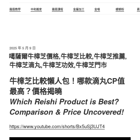
霧眉教學
中和搬家
霧眉課程
金屬加工
金嗓
螺螄粉
素
發
2025 年 5 月 9 日
佈
噶薩爾牛樟芝價格,牛樟芝比較,牛樟芝推薦,
於
牛樟芝滴丸,牛樟芝功效,牛樟芝門市
牛樟芝比較懶人包！哪款滴丸CP值
最高？價格揭曉
Which Reishi Product is Best?
Comparison & Price Uncovered!
https://www.youtube.com/shorts/Bx5uSj3UJT4