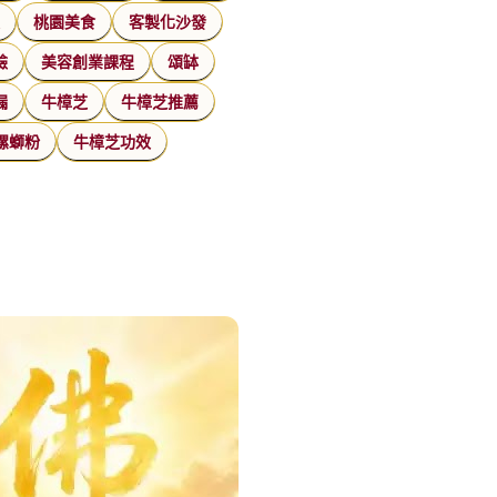
家
桃園美食
客製化沙發
臉
美容創業課程
頌缽
漏
牛樟芝
牛樟芝推薦
螺螄粉
牛樟芝功效