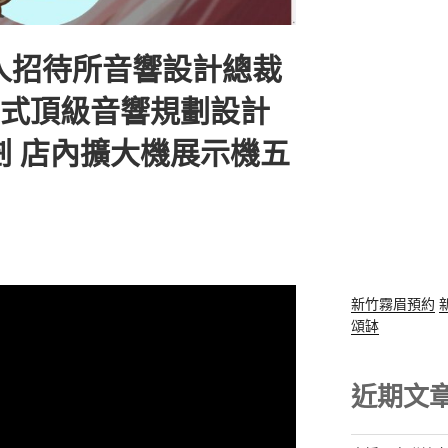
人招待所音響設計總裁
廂式頂級音響規劃設計
劃 店內擴大機展示機五
新竹霧眉預約
頌缽
近期文