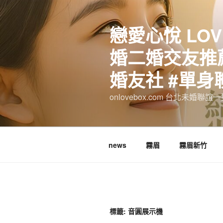
跳
至
戀愛心悅 LOV
主
要
婚二婚交友推薦
內
容
婚友社 #單身
onlovebox.com 台北未婚聯
news
霧眉
霧眉新竹
標籤:
音圓展示機