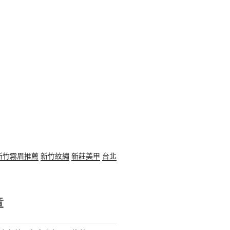
新竹霧眉推薦
新竹紋繡
新莊美甲
台北
章