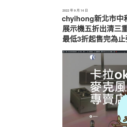
發
2022 年 9 月 14 日
佈
chyihong新北
於
展示機五折出清三
最低3折起售完為