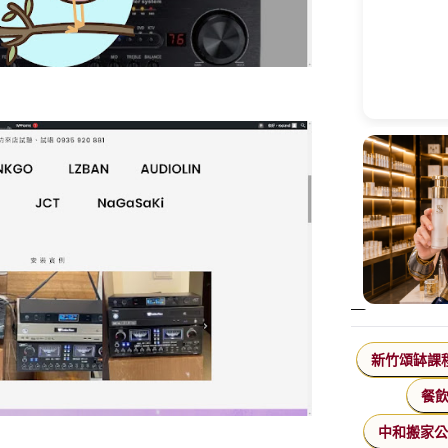
新竹頌缽課
餐
中和搬家