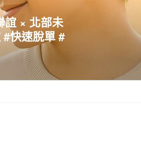
聯誼 × 北部未
#快速脫單 #