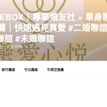
EBOX｜專業婚友社 × 單身
｜快速遇見真愛 #二婚聯誼 
聯誼 #未婚聯誼
誼一對一約會首選
新竹霧眉
竹北霧眉
牛樟芝推薦