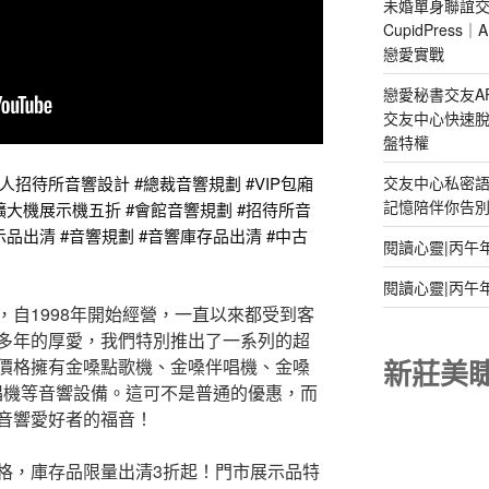
未婚單身聯誼交
CupidPres
戀愛實戰
戀愛秘書交友A
交友中心快速脫
盤特權
交友中心私密
人招待所音響設計 #總裁音響規劃 #VIP包廂
記憶陪伴你告別孤
擴大機展示機五折 #會館音響規劃 #招待所音
示品出清 #音響規劃 #音響庫存品出清 #中古
閱讀心靈|丙午
閱讀心靈|丙午
自1998年開始經營，一直以來都受到客
多年的厚愛，我們特別推出了一系列的超
新莊美
價格擁有金嗓點歌機、金嗓伴唱機、金嗓
唱機等音響設備。這可不是普通的優惠，而
音響愛好者的福音！
格，庫存品限量出清3折起！門市展示品特