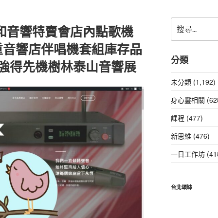
搜
市中和音響特賣會店內點歌機
尋
關
重音響店伴唱機套組庫存品
鍵
分類
止強得先機樹林泰山音響展
字:
未分類 (1,192)
身心靈相關 (62
課程 (477)
新思維 (476)
一日工作坊 (41
台北頌缽