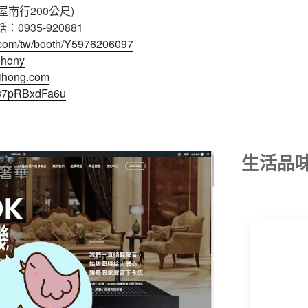
屋南行200公尺)
話：0935-920881
o.com/tw/booth/Y5976206097
ghony
yihong.com
s/37pRBxdFa6u
生活品