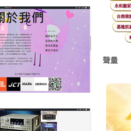
永和搬
台南做
基隆抓
聲量