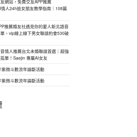
友網站，免費交友APP推薦
s｜AI情人24h追女朋友教學指南｜108篇
PP推薦婚友社遇見你的愛人新北語音
單，vip線上線下男女聯誼約會530破
語音情人推薦台北未婚聯誼首選｜超強
單！Saejin 專屬AI女友
年紫微斗數流年論斷活動
年紫微斗數流年論斷活動
睫