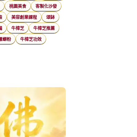
家
桃園美食
客製化沙發
臉
美容創業課程
頌缽
漏
牛樟芝
牛樟芝推薦
螺螄粉
牛樟芝功效