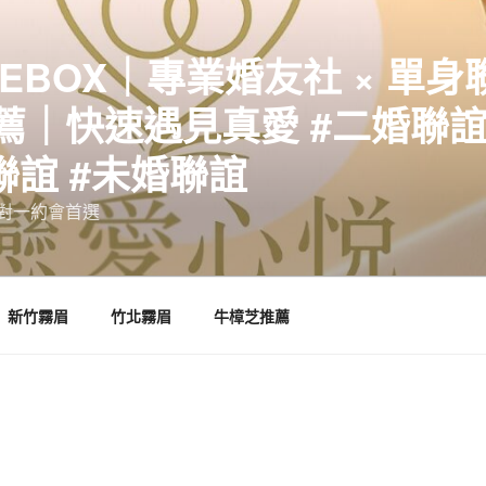
EBOX｜專業婚友社 × 單身
｜快速遇見真愛 #二婚聯誼 
聯誼 #未婚聯誼
誼一對一約會首選
新竹霧眉
竹北霧眉
牛樟芝推薦