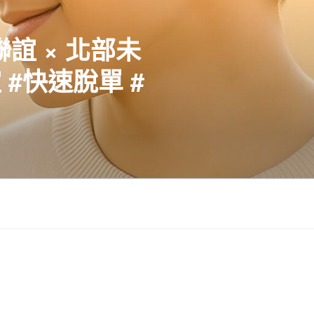
聯誼 × 北部未
#快速脫單 #