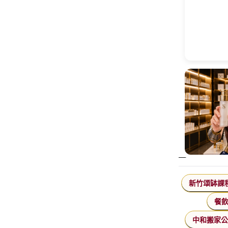
新竹頌缽課
餐
中和搬家