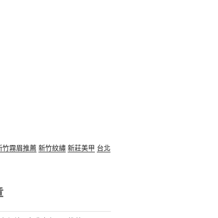
新竹霧眉推薦
新竹紋繡
新莊美甲
台北
章