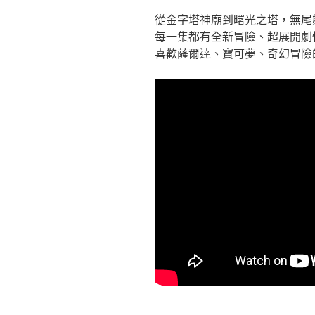
從金字塔神廟到曙光之塔，無尾
每一集都有全新冒險、超展開劇
喜歡薩爾達、寶可夢、奇幻冒險