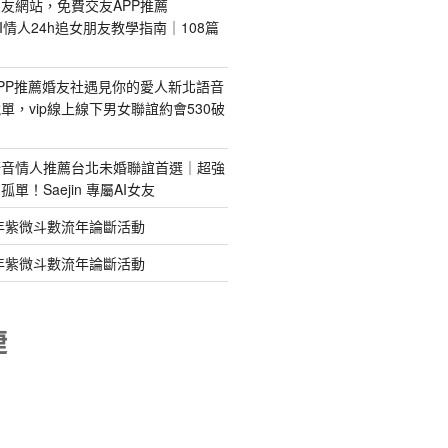
友網站，免費交友APP推薦
s｜AI情人24h追女朋友教學指南｜108篇
PP推薦婚友社遇見你的愛人新北語音
單，vip線上線下男女聯誼約會530破
語音情人推薦台北未婚聯誼首選｜超強
單！Saejin 專屬AI女友
年紫微斗數流年論斷活動
年紫微斗數流年論斷活動
睫