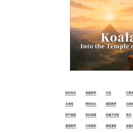
新莊除毛
美睫教學
天珠
打擊
太歲燈
精密射出
霧眉教學
石墨
新竹霧眉
新莊美睫
負離子床墊
商店
霧眉教學
中和搬家
霧眉課程
金屬