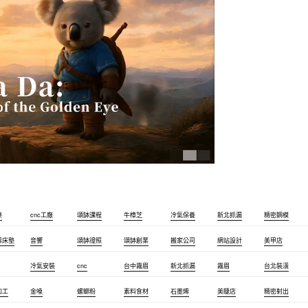
樂
cnc工廠
頌缽課程
牛樟芝
冷氣保養
新北抓漏
精密鋼模
烯床墊
音響
頌缽證照
頌缽創業
搬家公司
網站設計
美甲店
冷氣安裝
cnc
台中霧眉
新北抓漏
霧眉
台北裝潢
加工
金嗓
螺螄粉
素料食材
石墨烯
美睫店
精密射出