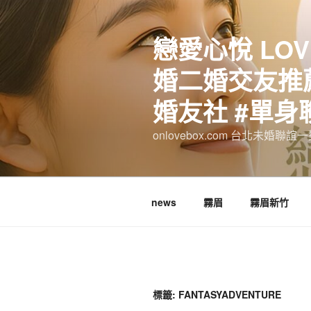
跳
至
戀愛心悅 LOV
主
要
婚二婚交友推薦
內
容
婚友社 #單身
onlovebox.com 台北未婚聯
news
霧眉
霧眉新竹
標籤:
FANTASYADVENTURE