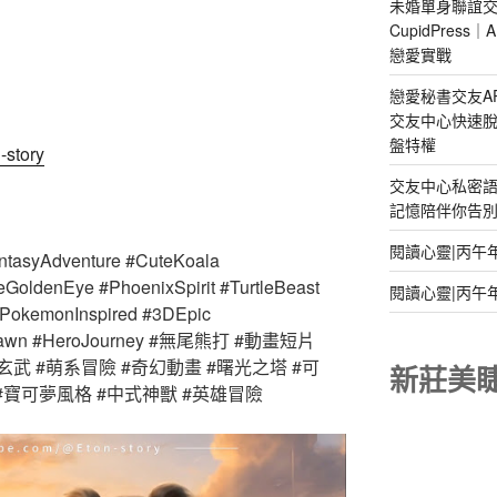
未婚單身聯誼交
CupidPres
戀愛實戰
戀愛秘書交友A
交友中心快速脫
盤特權
-story
交友中心私密
記憶陪伴你告別孤
閱讀心靈|丙午
ntasyAdventure #CuteKoala
GoldenEye #PhoenixSpirit #TurtleBeast
閱讀心靈|丙午
#PokemonInspired #3DEpic
rOfDawn #HeroJourney #無尾熊打 #動畫短片
玄武 #萌系冒險 #奇幻動畫 #曙光之塔 #可
新莊美
#寶可夢風格 #中式神獸 #英雄冒險