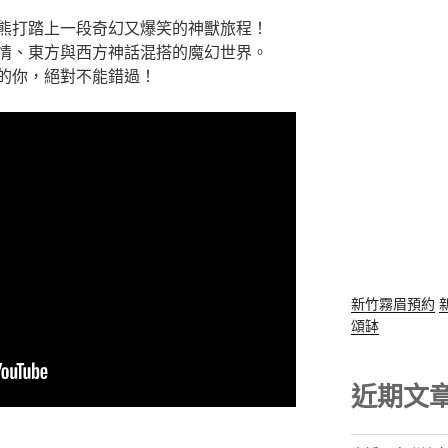
熊打踏上一段奇幻又爆笑的神獸旅程！
情、東方與西方神話混搭的魔幻世界。
的你，絕對不能錯過！
新竹霧眉預約
頌缽
近期文