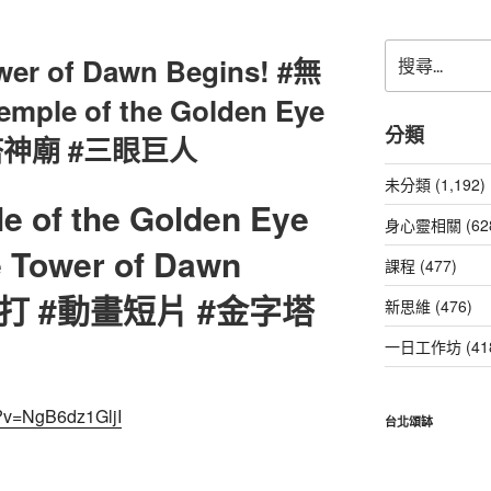
搜
ower of Dawn Begins! #無
尋
關
mple of the Golden Eye
鍵
分類
塔神廟 #三眼巨人
字:
未分類 (1,192)
e of the Golden Eye
身心靈相關 (62
he Tower of Dawn
課程 (477)
尾熊打 #動畫短片 #金字塔
新思維 (476)
一日工作坊 (41
h?v=NgB6dz1GljI
台北頌缽