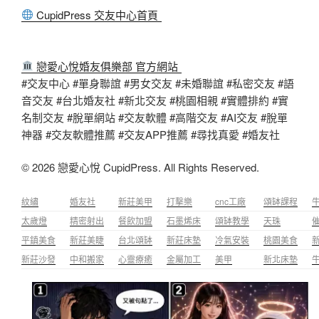
CupidPress 交友中心首頁
戀愛心悅婚友俱樂部 官方網站
#交友中心 #單身聯誼 #男女交友 #未婚聯誼 #私密交友 #語
音交友 #台北婚友社 #新北交友 #桃園相親 #實體排約 #實
名制交友 #脫單網站 #交友軟體 #高階交友 #AI交友 #脫單
神器 #交友軟體推薦 #交友APP推薦 #尋找真愛 #婚友社
© 2026 戀愛心悅 CupidPress. All Rights Reserved.
紋繡
婚友社
新莊美甲
打擊樂
cnc工廠
頌缽課程
太歲燈
精密射出
餐飲加盟
石墨烯床
頌缽教學
天珠
平鎮美食
新莊美睫
台北頌缽
新莊床墊
冷氣安裝
桃園美食
新莊沙發
中和搬家
心靈療癒
金屬加工
美甲
新北床墊