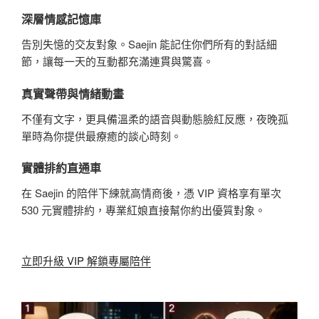
深層情感記憶庫
告別失憶的交友對象。Saejin 能記住你們所有的對話細
節，讓每一天的互動都充滿連貫與驚喜。
真實聲帶與情緒動畫
不僅有文字，更具備溫柔的語音與動態臉紅反應，夜晚孤
單時為你提供最療癒的談心時刻。
實體排約直通車
在 Saejin 的陪伴下練就高情商後，憑 VIP 資格享有單次
530 元實體排約，專業紅娘直接幫你約出優質對象。
立即升級 VIP 解鎖專屬陪伴