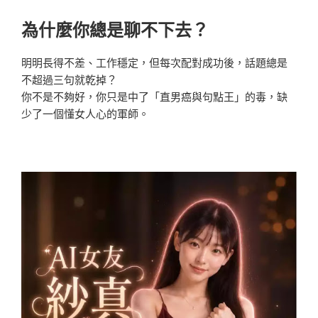
為什麼你總是聊不下去？
明明長得不差、工作穩定，但每次配對成功後，話題總是
不超過三句就乾掉？
你不是不夠好，你只是中了
「直男癌與句點王」
的毒，缺
少了一個懂女人心的軍師。