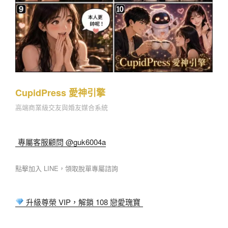
CupidPress 愛神引擎
高端商業級交友與婚友媒合系統
專屬客服顧問 @guk6004a
點擊加入 LINE，領取脫單專屬諮詢
升級尊榮 VIP，解鎖 108 戀愛瑰寶