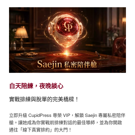
白天陪練，夜晚談心
實戰排練與脫單的完美橋樑！
立即升級 CupidPress 尊榮 VIP，解鎖
Saejin 專屬私密陪伴
艙
。讓她成為你實戰前排練對話的最佳導師，並為你開啟
通往「線下真實排約」的大門！