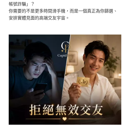
帳號詐騙」？
你需要的不是更多時間滑手機，而是
一個真正為你篩選、
安排實體見面的高端交友宇宙。