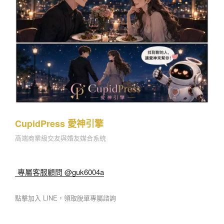
CupidPress 愛神引擎
高端商業級交友與婚友媒合系統
專屬客服顧問 @guk6004a
點擊加入 LINE，領取脫單專屬諮詢