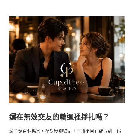
還在無效交友的輪迴裡掙扎嗎？
滑了幾百個檔案，配對後卻總是「已讀不回」或遇到「假