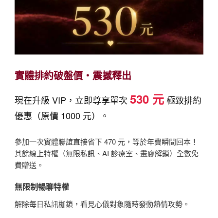
實體排約破盤價・震撼釋出
530 元
現在升級 VIP，立即尊享單次
極致排約
優惠（原價 1000 元）。
參加一次實體聯誼直接省下 470 元，等於
年費瞬間回本！
其餘線上特權（無限私訊、AI 診療室、畫廊解鎖）全數免
費贈送。
無限制暢聊特權
解除每日私訊枷鎖，看見心儀對象隨時發動熱情攻勢。