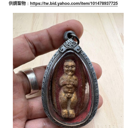
供請聖物﹕
https://tw.bid.yahoo.com/item/101478937725