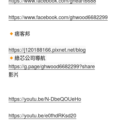
https://www.facebook.com/gheart6688
https://www.facebook.com/ghwood6682299
痞客邦
https://j120188166.pixnet.net/blog
綠芯公司導航 
https://g.page/ghwood6682299?share
影片
https://youtu.be/N-DbeQOUeHo
https://youtu.be/e0fhdRKsd20