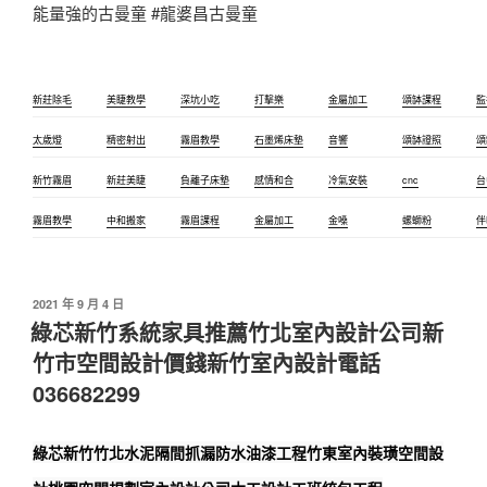
能量強的古曼童 #龍婆昌古曼童
新莊除毛
美睫教學
深坑小吃
打擊樂
金屬加工
頌缽課程
監
太歲燈
精密射出
霧眉教學
石墨烯床墊
音響
頌缽證照
頌
新竹霧眉
新莊美睫
負離子床墊
感情和合
冷氣安裝
cnc
台
霧眉教學
中和搬家
霧眉課程
金屬加工
金嗓
螺螄粉
伴
發
2021 年 9 月 4 日
佈
綠芯新竹系統家具推薦竹北室內設計公司新
於
竹市空間設計價錢新竹室內設計電話
036682299
綠芯新竹竹北水泥隔間抓漏防水油漆工程竹東室內裝璜空間設