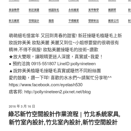
美容教學
新莊美睫
桃園除毛
永和搬家
美甲教學
搬鋼琴
新
新北搬家
空間設計
霧眉
平價搬家
塑膠射出
搬家公司
射
萌萌細毛憶當年 又回到青春的甜蜜! 新莊接睫毛植睫毛上新
妝說妳美美 妝點美麗 美麗又到位~小姐想要變的很萌很有
精神,不得不佩服! 妝點美麗接睫毛的技術~讚歎
★放大雙眼，讓眼睛更迷人深邃，真實感~我愛！
● 預約洽詢 0915-551807 LineID:pollynineteen
▲說妳美美植睫毛接睫毛真實感睫然不同粉絲團
愛的鼓勵，讚一下咩! 喜歡的水水們～請幫忙分享喲^^
https://www.facebook.com/eyelash530
痞客邦: http://pollynineteen2.pixnet.net/blog
發
2016 年 3 月 16 日
佈
綠芯新竹空間設計作業流程 | 竹北系統家具,
於
新竹室內設計,竹北室內設計,新竹空間設計