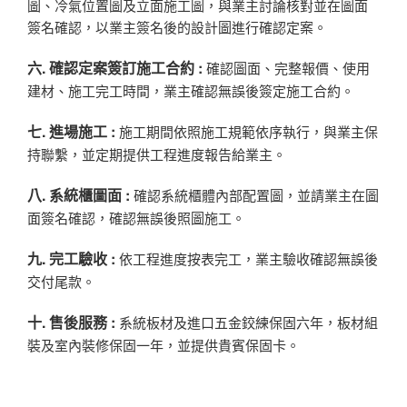
圖、冷氣位置圖及立面施工圖，與業主討論核對並在圖面
簽名確認，以業主簽名後的設計圖進行確認定案。
六. 確認定案簽訂施工合約 :
確認圖面、完整報價、使用
建材、施工完工時間，業主確認無誤後簽定施工合約。
七. 進場施工 :
施工期間依照施工規範依序執行，與業主保
持聯繫，並定期提供工程進度報告給業主。
八. 系統櫃圖面 :
確認系統櫃體內部配置圖，並請業主在圖
面簽名確認，確認無誤後照圖施工。
九. 完工驗收 :
依工程進度按表完工，業主驗收確認無誤後
交付尾款。
十. 售後服務 :
系統板材及進口五金鉸練保固六年，板材組
裝及室內裝修保固一年，並提供貴賓保固卡。