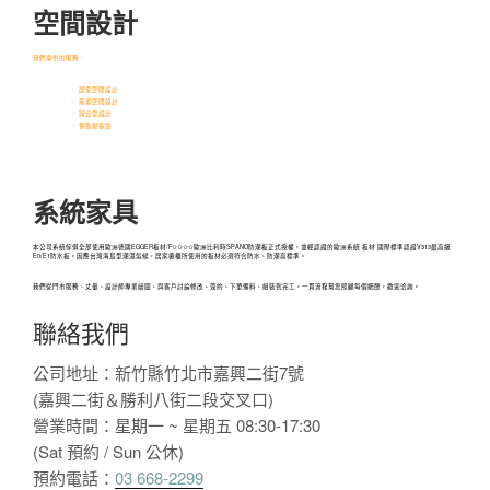
空間設計
我們提供的服務：
居家空間設計
商業空間設計
辦公室設計
預售屋客變
系統家具
本公司系統傢俱全部使用歐洲德國EGGER板材/F✩✩✩✩歐洲比利時SPANO防潮板正式授權，並經認證的歐洲系統 板材 國際標準認證V313最高級
E0/E1防水板。因應台灣海島型潮濕氣候，居家櫥櫃所使用的板材必須符合防水、防潮高標準。
我們從門市服務、丈量、設計師專業繪圖、與客戶討論修改、簽約、下單備料、組裝到完工，一貫流程幫您照顧每個細節，歡迎洽詢。
聯絡我們
公司地址：新竹縣竹北市嘉興二街7號
(嘉興二街＆勝利八街二段交叉口)
營業時間：星期一 ~ 星期五 08:30-17:30
(Sat 預約 / Sun 公休)
預約電話：
03 668-2299