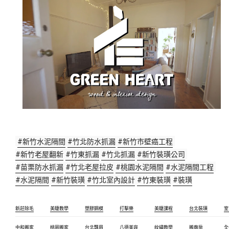
#新竹水泥隔間
#竹北防水抓漏
#新竹市壁癌工程
#新竹老屋翻新
#竹東抓漏
#竹北抓漏
#新竹裝璜公司
#苗栗防水抓漏
#竹北老屋拉皮
#桃園水泥隔間
#水泥隔間工程
#水泥隔間
#新竹裝璜
#竹北室內設計
#竹東裝璜
#裝璜
新莊除毛
美睫教學
塑膠鋼模
打擊樂
美睫課程
台北裝璜
室
中和搬家
桃園搬家
台北飄眉
八德美容
紋繡教學
搬廠房
全