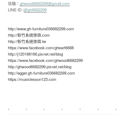
信箱：
ghwood6682299@gmail.com
LINE ID :
@gh6682299
http://www.gh-furniture036682299.com
http://新竹系統傢俱.com
http://新竹系統傢俱.tw
https://www.facebook.com/gheart6688
http://j120188166.pixnet.net/blog
https://www.facebook.com/ghwood6682299
http://ghwood6682299.pixnet.net/blog
http://egger.gh-furniture036682299.com
https://musiclesson123.com
新莊植睫毛
美睫教學
塑膠鋼模
室內裝潢
美睫課程
搬家價錢
室內設計