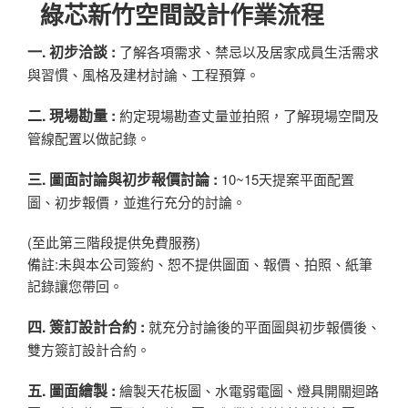
綠芯新竹
空間設計作業流程
一. 初步洽談 :
了解各項需求、禁忌以及居家成員生活需求
與習慣、風格及建材討論、工程預算。
二. 現場勘量 :
約定現場勘查丈量並拍照，了解現場空間及
管線配置以做記錄。
三. 圖面討論與初步報價討論 :
10~15天提案平面配置
圖、初步報價，並進行充分的討論。
(至此第三階段提供免費服務)
備註:未與本公司簽約、恕不提供圖面、報價、拍照、紙筆
記錄讓您帶回。
四. 簽訂設計合約 :
就充分討論後的平面圖與初步報價後、
雙方簽訂設計合約。
五. 圖面繪製 :
繪製天花板圖、水電弱電圖、燈具開關迴路