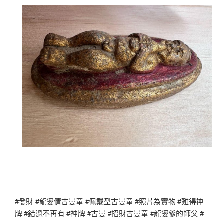
#發財 #龍婆倩古曼童 #佩戴型古曼童 #照片為實物 #難得神
牌 #錯過不再有 #神牌 #古曼 #招財古曼童 #龍婆爹的師父 #