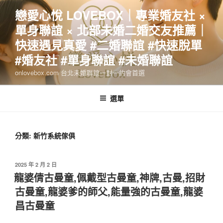
跳
戀愛心悅 LOVEBOX｜專業婚友社 ×
至
單身聯誼 × 北部未婚二婚交友推薦｜
主
要
快速遇見真愛 #二婚聯誼 #快速脫單
內
#婚友社 #單身聯誼 #未婚聯誼
容
onlovebox.com 台北未婚聯誼一對一約會首選
選單
分類:
新竹系統傢俱
發
2025 年 2 月 2 日
佈
龍婆倩古曼童,佩戴型古曼童,神牌,古曼,招財
於
古曼童,龍婆爹的師父,能量強的古曼童,龍婆
昌古曼童