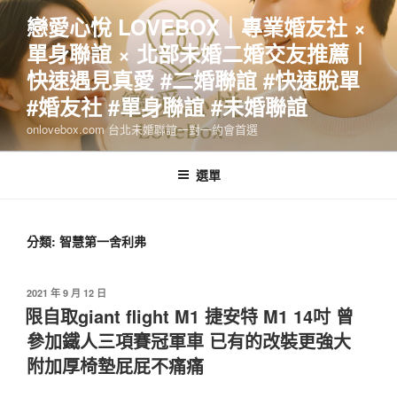
跳
戀愛心悅 LOVEBOX｜專業婚友社 ×
至
單身聯誼 × 北部未婚二婚交友推薦｜
主
要
快速遇見真愛 #二婚聯誼 #快速脫單
內
#婚友社 #單身聯誼 #未婚聯誼
容
onlovebox.com 台北未婚聯誼一對一約會首選
選單
分類:
智慧第一舍利弗
發
2021 年 9 月 12 日
佈
限自取giant flight M1 捷安特 M1 14吋 曾
於
參加鐵人三項賽冠軍車 已有的改裝更強大
附加厚椅墊屁屁不痛痛