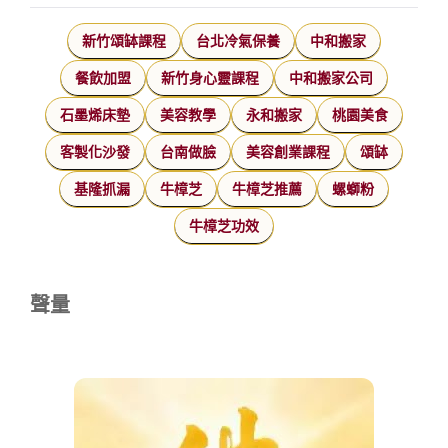
新竹頌缽課程
台北冷氣保養
中和搬家
餐飲加盟
新竹身心靈課程
中和搬家公司
石墨烯床墊
美容教學
永和搬家
桃園美食
客製化沙發
台南做臉
美容創業課程
頌缽
基隆抓漏
牛樟芝
牛樟芝推薦
螺螄粉
牛樟芝功效
聲量