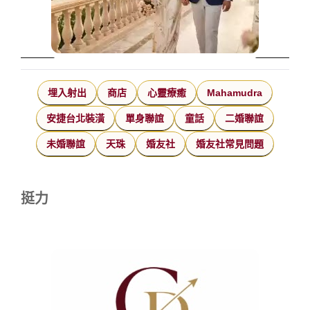
埋入射出
商店
心靈療癒
Mahamudra
安捷台北裝潢
單身聯誼
童話
二婚聯誼
未婚聯誼
天珠
婚友社
婚友社常見問題
挺力