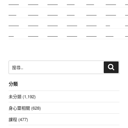
新莊除毛
美睫教學
深坑小吃
打擊樂
婚友社
頌缽課程
監
太歲燈
精密射出
霧眉教學
桃花運
紋繡教學
頌缽證照
頌
新竹霧眉
新莊美睫
單身聯誼
感情和合
台北聯誼
cnc
台
霧眉
空間設計
霧眉課程
金屬加工
塑膠射出
光明燈
射
搜
搜
尋
尋
關
分類
鍵
字:
未分類 (1,192)
身心靈相關 (628)
課程 (477)