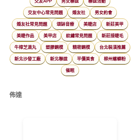
交友APP
男女聯誼
聯誼活動
交友中心常見問題
婚友社
男女約會
婚友社常見問題
頌缽音療
美睫店
新莊美甲
美睫作品
美甲店
紋繡常見問題
新莊接睫毛
牛樟芝滴丸
塑膠鋼模
精密鋼模
台北裝潢推薦
新北沙發工廠
新北聯誼
平價美食
柳州螺螄粉
催眠
佈達