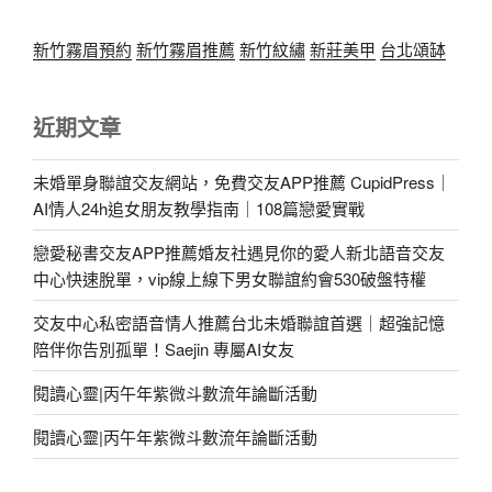
新竹霧眉預約
新竹霧眉推薦
新竹紋繡
新莊美甲
台北頌缽
近期文章
未婚單身聯誼交友網站，免費交友APP推薦 CupidPress｜
AI情人24h追女朋友教學指南｜108篇戀愛實戰
戀愛秘書交友APP推薦婚友社遇見你的愛人新北語音交友
中心快速脫單，vip線上線下男女聯誼約會530破盤特權
交友中心私密語音情人推薦台北未婚聯誼首選｜超強記憶
陪伴你告別孤單！Saejin 專屬AI女友
閱讀心靈|丙午年紫微斗數流年論斷活動
閱讀心靈|丙午年紫微斗數流年論斷活動