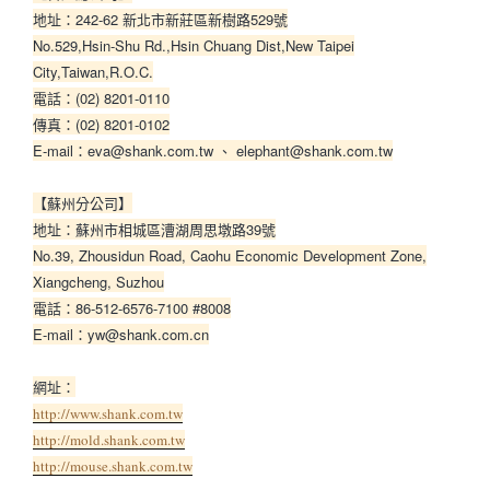
地址：242-62 新北市新莊區新樹路529號
No.529,Hsin-Shu Rd.,Hsin Chuang Dist,New Taipei
City,Taiwan,R.O.C.
電話：(02) 8201-0110
傳真：(02) 8201-0102
E-mail：eva@shank.com.tw 、 elephant@shank.com.tw
【蘇州分公司】
地址：蘇州市相城區漕湖周思墩路39號
No.39, Zhousidun Road, Caohu Economic Development Zone,
Xiangcheng, Suzhou
電話：86-512-6576-7100 #8008
E-mail：yw@shank.com.cn
網址：
http://www.shank.com.tw
http://mold.shank.com.tw
http://mouse.shank.com.tw