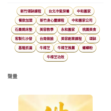
新竹頌缽課程
台北冷氣保養
中和搬家
餐飲加盟
新竹身心靈課程
中和搬家公司
石墨烯床墊
美容教學
永和搬家
桃園美食
客製化沙發
台南做臉
美容創業課程
頌缽
基隆抓漏
牛樟芝
牛樟芝推薦
螺螄粉
牛樟芝功效
聲量