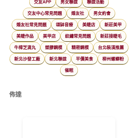
交友APP
男女聯誼
聯誼活動
交友中心常見問題
婚友社
男女約會
婚友社常見問題
頌缽音療
美睫店
新莊美甲
美睫作品
美甲店
紋繡常見問題
新莊接睫毛
牛樟芝滴丸
塑膠鋼模
精密鋼模
台北裝潢推薦
新北沙發工廠
新北聯誼
平價美食
柳州螺螄粉
催眠
佈達