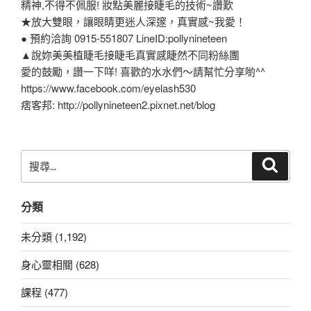
精神,不得不佩服! 妝點美麗接睫毛的技術~讚歎
★放大雙眼，讓眼睛更迷人深邃，真實感~我愛！
● 預約洽詢 0915-551807 LineID:pollynineteen
▲說妳美美植睫毛接睫毛真實感睫然不同粉絲團
愛的鼓勵，讚一下咩! 喜歡的水水們～請幫忙分享喲^^
https://www.facebook.com/eyelash530
痞客邦: http://pollynineteen2.pixnet.net/blog
搜
搜
尋
尋
關
分類
鍵
字:
未分類 (1,192)
身心靈相關 (628)
課程 (477)