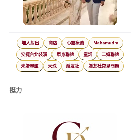
埋入射出
商店
心靈療癒
Mahamudra
安捷台北裝潢
單身聯誼
童話
二婚聯誼
未婚聯誼
天珠
婚友社
婚友社常見問題
挺力