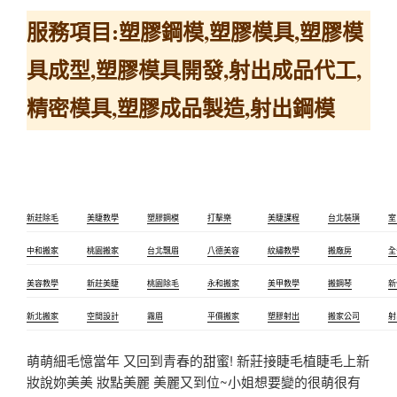
服務項目:塑膠鋼模,塑膠模具,塑膠模
具成型,塑膠模具開發,射出成品代工,
精密模具­,塑膠成品製造,射出鋼模
新莊除毛
美睫教學
塑膠鋼模
打擊樂
美睫課程
台北裝璜
室
中和搬家
桃園搬家
台北飄眉
八德美容
紋繡教學
搬廠房
全
美容教學
新莊美睫
桃園除毛
永和搬家
美甲教學
搬鋼琴
新
新北搬家
空間設計
霧眉
平價搬家
塑膠射出
搬家公司
射
萌萌細毛憶當年 又回到青春的甜蜜! 新莊接睫毛植睫毛上新
妝說妳美美 妝點美麗 美麗又到位~小姐想要變的很萌很有