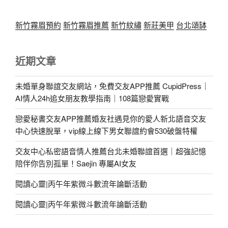
新竹霧眉預約
新竹霧眉推薦
新竹紋繡
新莊美甲
台北頌缽
近期文章
未婚單身聯誼交友網站，免費交友APP推薦 CupidPress｜
AI情人24h追女朋友教學指南｜108篇戀愛實戰
戀愛秘書交友APP推薦婚友社遇見你的愛人新北語音交友
中心快速脫單，vip線上線下男女聯誼約會530破盤特權
交友中心私密語音情人推薦台北未婚聯誼首選｜超強記憶
陪伴你告別孤單！Saejin 專屬AI女友
閱讀心靈|丙午年紫微斗數流年論斷活動
閱讀心靈|丙午年紫微斗數流年論斷活動