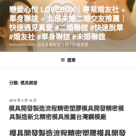
跳
戀愛心悅 LOVEBOX｜專業婚友社 ×
至
單身聯誼 × 北部未婚二婚交友推薦｜
主
要
快速遇見真愛 #二婚聯誼 #快速脫單
內
#婚友社 #單身聯誼 #未婚聯誼
容
onlovebox.com 台北未婚聯誼一對一約會首選
選單
分類:
模具開發
發
2015 年 2 月 16 日
佈
模具開發製造流程精密塑膠模具開發精密模
於
具製造新北精密模具推薦台灣鋼模廠
模具開發製造流程精密塑膠模具開發