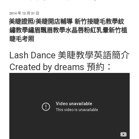
發
2014 年 12 月 31 日
佈
美睫證照/美睫開店輔導 新竹接睫毛教學紋
於
繡教學繡眉飄眉教學水晶唇粉紅乳暈新竹植
睫毛考照
Lash Dance 美睫教學英語簡介
Created by dreams 預約：
0976-253029