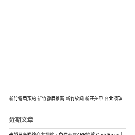
新竹霧眉預約
新竹霧眉推薦
新竹紋繡
新莊美甲
台北頌缽
近期文章
未婚單身聯誼交友網站，免費交友APP推薦 CupidPress｜