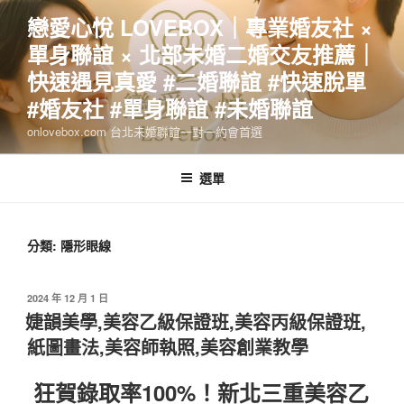
跳
戀愛心悅 LOVEBOX｜專業婚友社 ×
至
單身聯誼 × 北部未婚二婚交友推薦｜
主
要
快速遇見真愛 #二婚聯誼 #快速脫單
內
#婚友社 #單身聯誼 #未婚聯誼
容
onlovebox.com 台北未婚聯誼一對一約會首選
選單
分類:
隱形眼線
發
2024 年 12 月 1 日
佈
婕韻美學,美容乙級保證班,美容丙級保證班,
於
紙圖畫法,美容師執照,美容創業教學
狂賀錄取率100%！新北三重美容乙