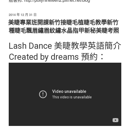
發
2014 年 12 月 31 日
佈
美睫專業班開課新竹接睫毛植睫毛教學新竹
於
種睫毛飄眉繡眉紋繡水晶指甲新秘美睫考照
Lash Dance 美睫教學英語簡介
Created by dreams 預約：
0976-253029