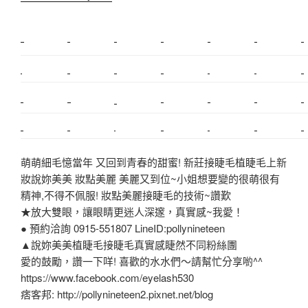
新莊植睫毛
美睫教學
塑膠鋼模
室內裝潢
美睫課程
搬家價錢
室內設計
搬家
桃園搬家
台北飄眉
新北搬家
搬家費
搬廠房
搬家全省
搬家估價
新莊接睫毛
推薦搬家
美甲教學
鋼琴搬運
基隆搬家
桃園除毛
中和搬家
推薦搬家
裝潢
平價搬家
SEO
搬家費用
射出模具
萌萌細毛憶當年 又回到青春的甜蜜! 新莊接睫毛植睫毛上新
妝說妳美美 妝點美麗 美麗又到位~小姐想要變的很萌很有
精神,不得不佩服! 妝點美麗接睫毛的技術~讚歎
★放大雙眼，讓眼睛更迷人深邃，真實感~我愛！
● 預約洽詢 0915-551807 LineID:pollynineteen
▲說妳美美植睫毛接睫毛真實感睫然不同粉絲團
愛的鼓勵，讚一下咩! 喜歡的水水們～請幫忙分享喲^^
https://www.facebook.com/eyelash530
痞客邦: http://pollynineteen2.pixnet.net/blog