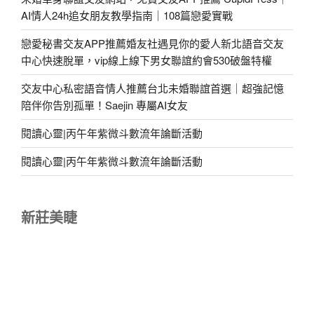
AI情人24h追女朋友教學指南｜108篇戀愛實戰
戀愛秘書交友APP推薦婚友社遇見你的愛人新北語音交友
中心快速脫單，vip線上線下男女聯誼約會530破盤特權
交友中心私密語音情人推薦台北未婚聯誼首選｜超強記憶
陪伴你告別孤單！Saejin 專屬AI女友
閱讀心靈|丙午年紫微斗數流年論斷活動
閱讀心靈|丙午年紫微斗數流年論斷活動
新莊美睫