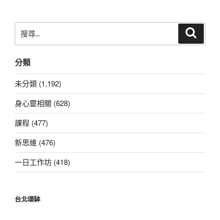
搜
搜
尋
尋
關
分類
鍵
字:
未分類 (1,192)
身心靈相關 (628)
課程 (477)
新思維 (476)
一日工作坊 (418)
台北頌缽