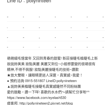
Line ID︰pollyninteen
新莊植睫毛
美睫教學
塑膠鋼模
室內裝潢
美睫課程
搬家價錢
室內設計
搬家
桃園搬家
台北飄眉
新北搬家
搬家費
搬廠房
搬家全省
搬家估價
新莊接睫毛
推薦搬家
美甲教學
鋼琴搬運
基隆搬家
桃園除毛
中和搬家
推薦搬家
裝潢
平價搬家
SEO
搬家費用
射出模具
萌萌細毛憶當年 又回到青春的甜蜜! 新莊接睫毛植睫毛上新
妝說妳美美 妝點美麗 美麗又到位~小姐想要變的很萌很有
精神,不得不佩服! 妝點美麗接睫毛的技術~讚歎
★放大雙眼，讓眼睛更迷人深邃，真實感~我愛！
● 預約洽詢 0915-551807 LineID:pollynineteen
▲說妳美美植睫毛接睫毛真實感睫然不同粉絲團
愛的鼓勵，讚一下咩! 喜歡的水水們～請幫忙分享喲^^
https://www.facebook.com/eyelash530
痞客邦: http://pollynineteen2.pixnet.net/blog