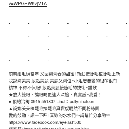
v=WPGPW9vjV1A
新莊植睫毛
美睫教學
塑膠鋼模
室內裝潢
美睫課程
搬家價錢
室內設計
搬家
桃園搬家
台北飄眉
新北搬家
搬家費
搬廠房
搬家全省
搬家估價
新莊接睫毛
推薦搬家
美甲教學
鋼琴搬運
基隆搬家
桃園除毛
中和搬家
推薦搬家
裝潢
平價搬家
SEO
搬家費用
射出模具
萌萌細毛憶當年 又回到青春的甜蜜! 新莊接睫毛植睫毛上新
妝說妳美美 妝點美麗 美麗又到位~小姐想要變的很萌很有
精神,不得不佩服! 妝點美麗接睫毛的技術~讚歎
★放大雙眼，讓眼睛更迷人深邃，真實感~我愛！
● 預約洽詢 0915-551807 LineID:pollynineteen
▲說妳美美植睫毛接睫毛真實感睫然不同粉絲團
愛的鼓勵，讚一下咩! 喜歡的水水們～請幫忙分享喲^^
https://www.facebook.com/eyelash530
痞客邦: http://pollynineteen2.pixnet.net/blog