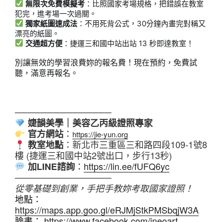
無限次免費模擬考
：比照國家考場規格，把錯誤在教室
犯完，進考場一次過關。
獨家紙圖速成法
：不用死背公式，30分鐘內畫完對稱又
漂亮的紙圖。
交通超方便
：捷運三和國中站出站 13 秒即達教室！
別讓無效的學習浪費妳的報名費！現在預約，免費試
聽，滿意再報名。
───────────────
婕韻美學｜美容乙丙級證照專家
：
官方網站
https://jie-yun.org
：新北市三重區三和路四段109-1號8
教室地點
樓 (捷運三和國中站2號出口，步行13秒)
：
https://lin.ee/fUFQ6yc
加LINE諮詢
───────────────
從零基礎到創業，手把手教妳考取國家證照！
地點：
https://maps.app.goo.gl/eRJMjStkPMSbqjW3A
臉書：
https://www.facebook.com/ineoart