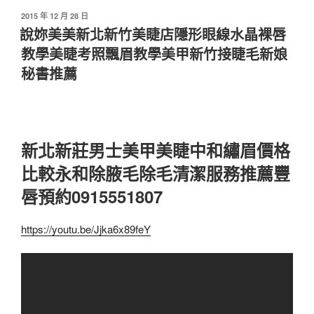
發
2015 年 12 月 28 日
佈
說妳美美新北新竹美睫店隱形眼線水晶裸唇
於
教學美睫考照飄眉教學美甲新竹接睫毛新娘
秘書推薦
新北新莊男士美甲美睫中和繡眉價格
比較永和除腋毛除毛清潔服務推薦豐
唇預約0915551807
https://youtu.be/Jjka6x89feY