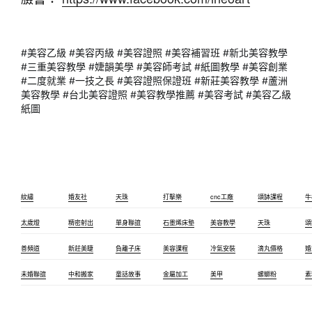
#美容乙級 #美容丙級 #美容證照 #美容補習班 #新北美容教學
#三重美容教學 #婕韻美學 #美容師考試 #紙圖教學 #美容創業
#二度就業 #一技之長 #美容證照保證班 #新莊美容教學 #蘆洲
美容教學 #台北美容證照 #美容教學推薦 #美容考試 #美容乙級
紙圖
紋繡
婚友社
天珠
打擊樂
cnc工廠
頌缽課程
牛
太歲燈
精密射出
單身聯誼
石墨烯床墊
美容教學
天珠
頌
善頻道
新莊美睫
負離子床
美容課程
冷氣安裝
滴丸價格
婚
未婚聯誼
中和搬家
童話故事
金屬加工
美甲
螺螄粉
素