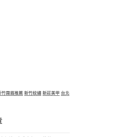
新竹霧眉推薦
新竹紋繡
新莊美甲
台北
章