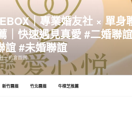
EBOX｜專業婚友社 × 單身
｜快速遇見真愛 #二婚聯誼 
聯誼 #未婚聯誼
誼一對一約會首選
新竹霧眉
竹北霧眉
牛樟芝推薦