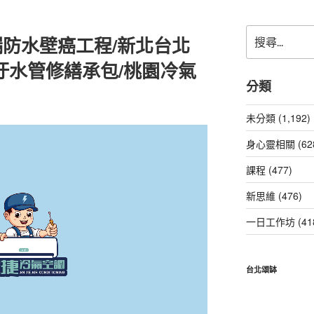
搜
防水壁癌工程/新北台北
尋
關
汙水管修繕承包/桃園冷氣
鍵
分類
字:
未分類 (1,192)
身心靈相關 (62
課程 (477)
新思維 (476)
一日工作坊 (41
台北頌缽