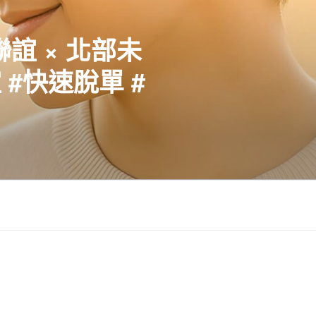
聯誼 × 北部未
#快速脫單 #