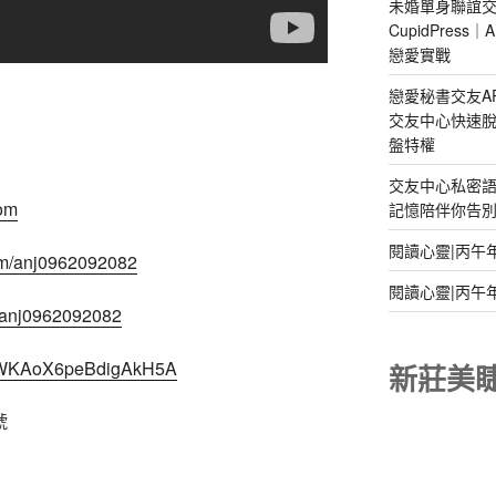
未婚單身聯誼交
CupidPres
戀愛實戰
戀愛秘書交友A
交友中心快速脫
盤特權
交友中心私密
com
記憶陪伴你告別孤
閱讀心靈|丙午
om/anj0962092082
閱讀心靈|丙午
m/anj0962092082
gl/WKAoX6peBdigAkH5A
新莊美
號