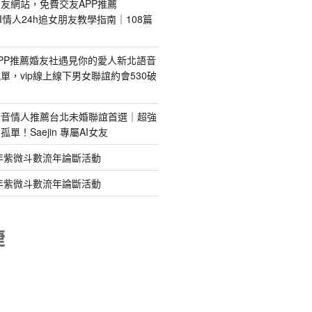
友網站，免費交友APP推薦
s｜AI情人24h追女朋友教學指南｜108篇
PP推薦婚友社遇見你的愛人新北語音
單，vip線上線下男女聯誼約會530破
語音情人推薦台北未婚聯誼首選｜超強
單！Saejin 專屬AI女友
年紫微斗數流年論斷活動
年紫微斗數流年論斷活動
睫