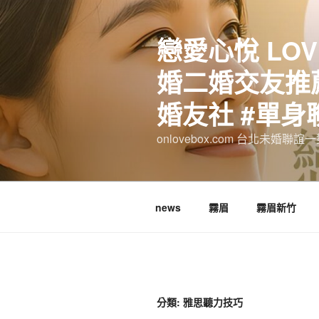
跳
至
戀愛心悅 LOV
主
要
婚二婚交友推薦
內
容
婚友社 #單身
onlovebox.com 台北未婚聯
news
霧眉
霧眉新竹
分類:
雅思聽力技巧