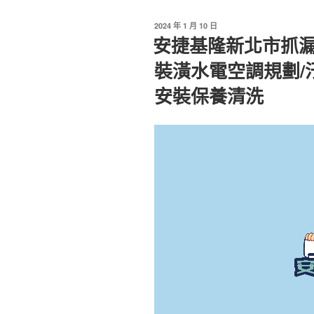
發
2024 年 1 月 10 日
佈
安捷基隆新北市抓漏
於
裝潢水電空調規劃/
安裝保養清洗