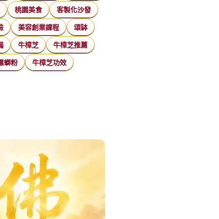
家
桃園美食
客製化沙發
臉
美容創業課程
頌缽
漏
牛樟芝
牛樟芝推薦
螺螄粉
牛樟芝功效