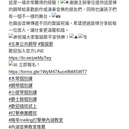
這是一場非常難得的經驗！
謝謝主辦單位提供這麼棒
的鋼琴給喜歡創作或演奏音樂的朋友們，同時也讓孩子們
有一個不一樣的舞台。
也藉由音樂傳遞不同的聖誕祝福，希望透過旋律分享給每
一位旅人，讓社會更溫暖和諧。
祝福大家聖誕節平安快樂！
#北車公共鋼琴
#聖誕節
歡迎加入官方LINE
https://lin.ee/pwMpTwy
立即報名！
https://forms.gle/1WyM47Auce9bMSWT7
#木琴個別課
#鋼琴個別課
#小提琴個別課
#爵士鼓個別課
#歡迎插班試上
#打擊樂團體班
#梅苓meiling打擊樂內湖教室
#內湖音樂教室推薦