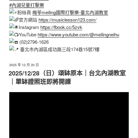
#內湖兒童打擊樂
粉絲頁
梅苓meiling國際打擊樂-臺北內湖教室
官方網站
https://musiclesson123.com/
Instagram
https://fbook.cc/5zvk
YouTube
https://www.youtube.com/@meilingneihu
(02)2796-1626
臺北市內湖區成功路三段174巷15號7樓
發
2025 年 12 月 20 日
佈
2025/12/28（日）頌缽原本｜台北內湖教室
於
｜單缽證照班即將開課