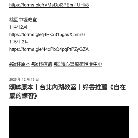
https://forms.gle/rVMsDpt3PEbn1UHk8
桃園中壢教室
114/12月
https://forms.gle/j4Rkx315gasXj5mn6
115/1-3月
https://forms.gle/44cPbQ4pqPtPZyGZA
#頌缽原本
#頌缽療癒
#閱讀心靈療癒推廣中心
發
2025 年 12 月 13 日
佈
頌缽原本｜台北內湖教室｜好書推薦《自在
於
感的練習》