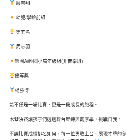
廖宥翔
幼兒/學齡前組
第五名
周芯羽
樂團A組/國小高年級組(非音樂班)
優等獎
楊勝博
這不僅是一場比賽，更是一段成長的旅程。
木琴決賽讓孩子們透過舞台歷練與觀摩學，挑戰自我。
不論比賽成績排名如何，每一位勇敢上台、展現才華的參