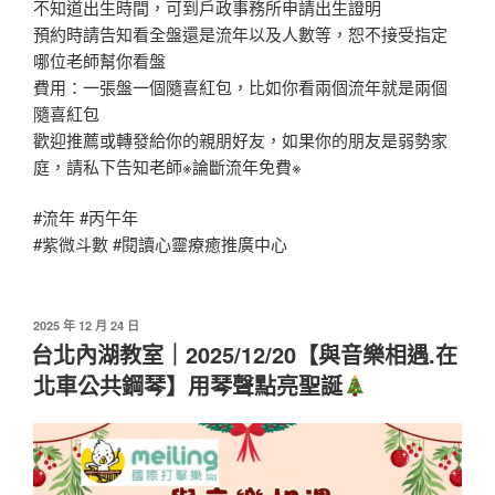
不知道出生時間，可到戶政事務所申請出生證明
預約時請告知看全盤還是流年以及人數等，恕不接受指定
哪位老師幫你看盤
費用：一張盤一個隨喜紅包，比如你看兩個流年就是兩個
隨喜紅包
歡迎推薦或轉發給你的親朋好友，如果你的朋友是弱勢家
庭，請私下告知老師※論斷流年免費※
#流年 #丙午年
#紫微斗數 #閱讀心靈療癒推廣中心
發
2025 年 12 月 24 日
佈
台北內湖教室｜2025/12/20【與音樂相遇.在
於
北車公共鋼琴】用琴聲點亮聖誕