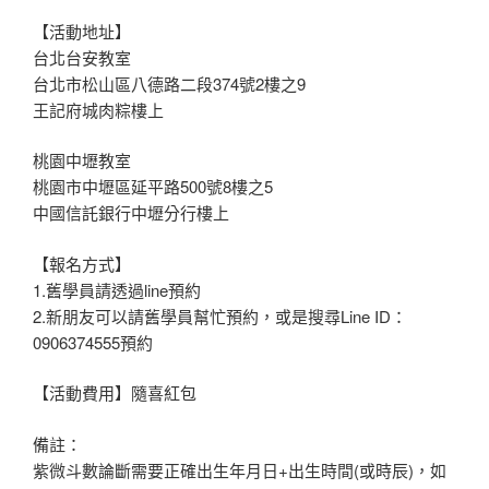
【活動地址】
台北台安教室
台北市松山區八德路二段374號2樓之9
王記府城肉粽樓上
桃園中壢教室
桃園市中壢區延平路500號8樓之5
中國信託銀行中壢分行樓上
【報名方式】
1.舊學員請透過line預約
2.新朋友可以請舊學員幫忙預約，或是搜尋Line ID：
0906374555預約
【活動費用】隨喜紅包
備註：
紫微斗數論斷需要正確出生年月日+出生時間(或時辰)，如