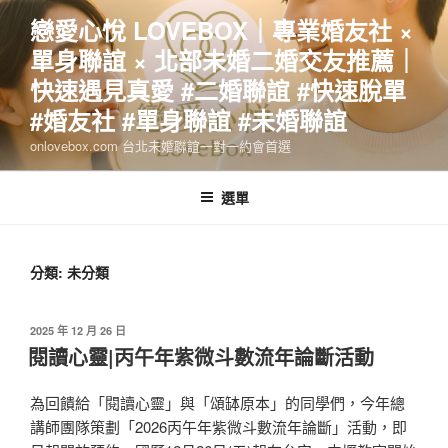
跳
戀愛心悅 LOVEBOX｜專業婚友社 ×
至
單身聯誼 × 北部未婚二婚交友推薦｜
主
要
快速遇見真愛 #二婚聯誼 #快速脫單
內
#婚友社 #單身聯誼 #未婚聯誼
容
onlovebox.com 台北未婚聯誼一對一約會首選
選單
分類:
未分類
發
2025 年 12 月 26 日
佈
閱讀心靈|丙午年紫微斗數流年論斷活動
於
為回饋給「閱讀心靈」與「頌缽原本」的同學們，今年總
講師團隊策劃「2026丙午年紫微斗數流年論斷」活動，即