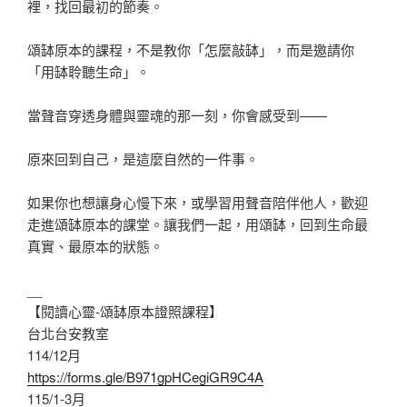
裡，找回最初的節奏。
頌缽原本的課程，不是教你「怎麼敲缽」，而是邀請你
「用缽聆聽生命」。
當聲音穿透身體與靈魂的那一刻，你會感受到——
原來回到自己，是這麼自然的一件事。
如果你也想讓身心慢下來，或學習用聲音陪伴他人，歡迎
走進頌缽原本的課堂。讓我們一起，用頌缽，回到生命最
真實、最原本的狀態。
__
【閱讀心靈-頌缽原本證照課程】
台北台安教室
114/12月
https://forms.gle/B971gpHCegiGR9C4A
115/1-3月