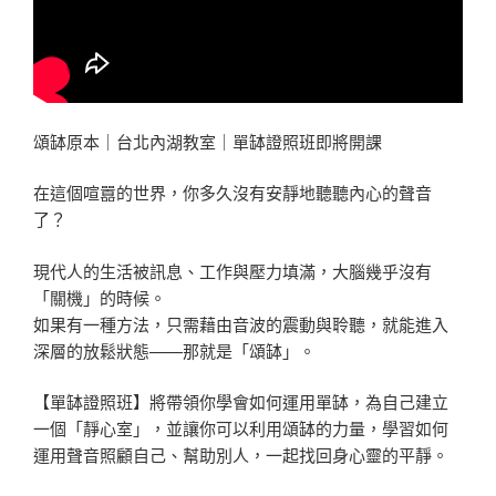
頌缽原本｜台北內湖教室｜單缽證照班即將開課
在這個喧囂的世界，你多久沒有安靜地聽聽內心的聲音
了？
現代人的生活被訊息、工作與壓力填滿，大腦幾乎沒有
「關機」的時候。
如果有一種方法，只需藉由音波的震動與聆聽，就能進入
深層的放鬆狀態——那就是「頌缽」。
【單缽證照班】將帶領你學會如何運用單缽，為自己建立
一個「靜心室」，並讓你可以利用頌缽的力量，學習如何
運用聲音照顧自己、幫助別人，一起找回身心靈的平靜。