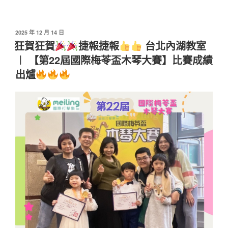
發
2025 年 12 月 14 日
佈
狂賀狂賀
捷報捷報
台北內湖教室
於
︱ 【第22屆國際梅苓盃木琴大賽】比賽成績
出爐