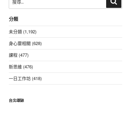
搜
尋
尋
關
分類
鍵
字:
未分類 (1,192)
身心靈相關 (628)
課程 (477)
新思維 (476)
一日工作坊 (418)
台北頌缽