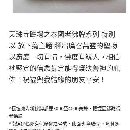
天珠寺磁場之泰國老佛牌系列 特別
以 放下為主題 釋出廣召萬靈的聖物
以廣度一切有情，佛度有緣人。相信
祂堅定的信念肯定能得護法善神的庇
佑！祝福與我結緣的朋友平安！
*瓦拉康寺新佛牌都要3000至4000泰銖，把握因緣難得
老佛牌
*崇迪佛也亦有保命佛之稱號，此面佛牌難得,，阿贊多