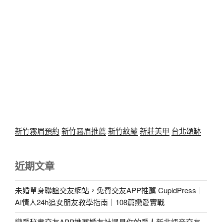
新竹霧眉預約
新竹霧眉推薦
新竹紋繡
新莊美甲
台北頌缽
近期文章
未婚單身聯誼交友網站，免費交友APP推薦 CupidPress｜
AI情人24h追女朋友教學指南｜108篇戀愛實戰
戀愛秘書交友APP推薦婚友社遇見你的愛人新北語音交友