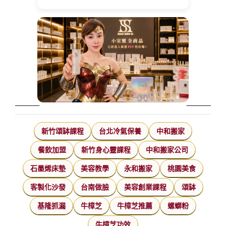
新竹頌缽課程
台北冷氣保養
中和搬家
餐飲加盟
新竹身心靈課程
中和搬家公司
石墨烯床墊
美容教學
永和搬家
桃園美食
客製化沙發
台南做臉
美容創業課程
頌缽
基隆抓漏
牛樟芝
牛樟芝推薦
螺螄粉
牛樟芝功效