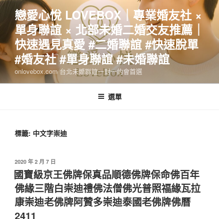
跳
戀愛心悅 LOVEBOX｜專業婚友社 ×
至
單身聯誼 × 北部未婚二婚交友推薦｜
主
要
快速遇見真愛 #二婚聯誼 #快速脫單
內
#婚友社 #單身聯誼 #未婚聯誼
容
onlovebox.com 台北未婚聯誼一對一約會首選
選單
標籤:
中文字崇迪
發
2020 年 2 月 7 日
佈
國寶級京王佛牌保真品順德佛牌保命佛百年
於
佛緣三階白崇迪禮佛法僧佛光普照福緣瓦拉
康崇迪老佛牌阿贊多崇迪泰國老佛牌佛曆
2411