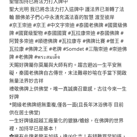
聖僧加持已將法力打入牌中
聖大光明 我已將念法力打入這牌中 護法界已漸轉了法
輪 願佛弟子們心中永湧充滿法喜的智慧 渡至彼岸
#京王崇迪 #京王 #中文字崇迪 #泰國老佛牌 #國寶級佛
牌 #國寶級聖物 #泰國國寶 #瓦拉康崇迪 #泰國佛牌 #
阿贊多崇迪 #順德佛牌 #瓦拉康寺 #佛牌比賽 #僧王 #
瓦拉康 #佛牌之王 #老牌 #Somdet #三階崇迪 #崇迪佛
牌 #老佛牌 #พระสมเด็จ
天賜好牌屬你莫屬與大師有約。趨吉避凶一生平安無
礙，秦國老佛牌自古傳世，末法難尋妙喻在手當下開啟
無量法界妙吉祥
禮敬佛牌上供佛堂，唯一真誠廣召靈感，古往今來一生
好牌
*開緣老佛牌絕無重複,僅各一面(且長年沐浴佛寺 目前
供在居士佛堂)
一生好牌遠超越工廠量化的貔貅/蟾蜍，在佛牌的世界
裡，加持早已是基本！
✿擁有此牌者龍天加持，逢凶化吉！有錢難買早知道，