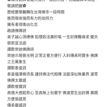
敬請把握✿
歷經豐華輾轉在台灣佛寺一段時間
進而吸收強而有力的加持力
擁有者得逢凶化吉
啟請佛牌詩
弟子誠心頂禮佛 如理如法廣妙喻 一生好牌難尋求 龍天
慈悲宣法語
讚歎崇迪佛牌詩
崇迪示現普光明 正等正覺方便行 入料傳承阿贊多 佛牌
之王萬象生
讚歎泰皇詩
泰皇福澤棉流長 護持佛法代相傳 法脈深似無量界 渡眾
佛牌太靈感
讚歎僧寶詩
高僧大德起悲心 至高無上包寰宇 佛渡眾生出好牌 廣開
方便皆感恩
傳承靈感詩