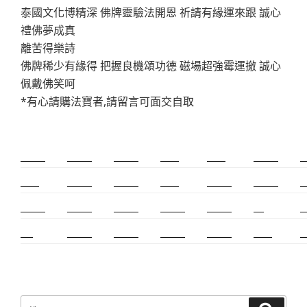
泰國文化博精深 佛牌靈驗法開恩 祈請有緣運來跟 誠心
禮佛夢成真
離苦得樂詩
佛牌稀少有緣得 把握良機頌功德 磁場超強霉運撤 誠心
佩戴佛笑呵
*有心請購法寶者,請留言可面交自取
新莊除毛
美睫教學
深坑小吃
打擊樂
婚友社
頌缽課程
監
太歲燈
精密射出
霧眉教學
桃花運
紋繡教學
頌缽證照
頌
新竹霧眉
新莊美睫
單身聯誼
感情和合
台北聯誼
cnc
台
霧眉
空間設計
霧眉課程
金屬加工
塑膠射出
光明燈
射
搜