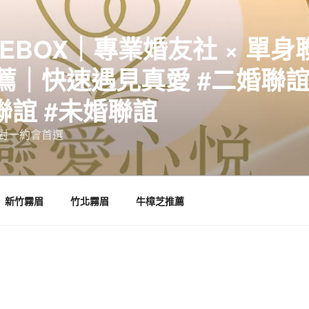
EBOX｜專業婚友社 × 單身
｜快速遇見真愛 #二婚聯誼 
聯誼 #未婚聯誼
誼一對一約會首選
新竹霧眉
竹北霧眉
牛樟芝推薦