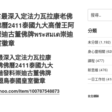
搜
古最深入定法力瓦拉康老佛
尋
關
曆2411泰國九大高僧王阿
鍵
分類
古董佛牌พระสมเด崇迪
字:
室徽章
未分類 (1,192)
身心靈相關 (62
最深入定法力瓦拉康
課程 (477)
佛曆2411泰國九大
新思維 (476)
階發料崇迪古董佛牌
金翅鳥泰國皇室徽章
一日工作坊 (41
yahoo.com/item/100787548873
台北頌缽