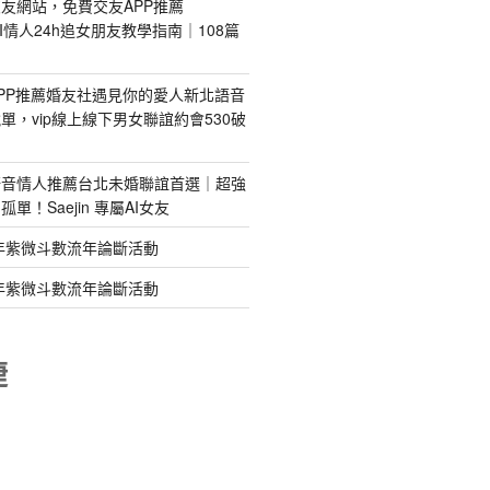
友網站，免費交友APP推薦
s｜AI情人24h追女朋友教學指南｜108篇
PP推薦婚友社遇見你的愛人新北語音
單，vip線上線下男女聯誼約會530破
語音情人推薦台北未婚聯誼首選｜超強
單！Saejin 專屬AI女友
年紫微斗數流年論斷活動
年紫微斗數流年論斷活動
睫