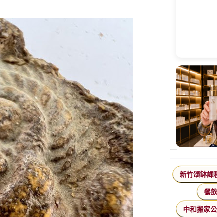
新竹頌缽課
餐
中和搬家