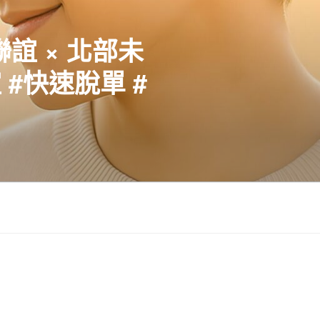
聯誼 × 北部未
#快速脫單 #