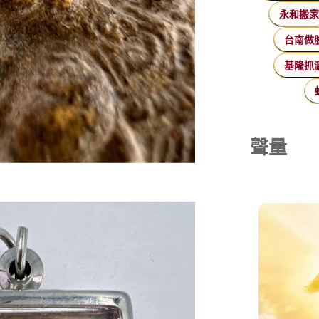
永和搬
台南做
基隆抓
聲量