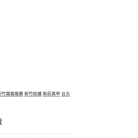
新竹霧眉推薦
新竹紋繡
新莊美甲
台北
章