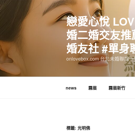
跳
至
戀愛心悅 LOV
主
要
婚二婚交友推薦
內
容
婚友社 #單身
onlovebox.com 台北未婚聯
news
霧眉
霧眉新竹
標籤:
光明佛