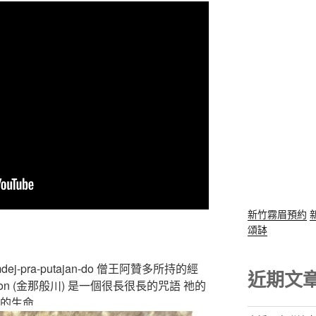
新竹霧眉預約
頌缽
-pra-putajan-do 僧王阿贊多所持的經
近期文
chon (金那般川) 是一個很長很長的咒語 祂的
你的生命