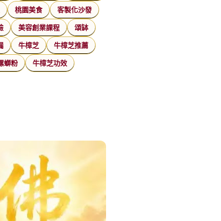
家
桃園美食
客製化沙發
臉
美容創業課程
頌缽
漏
牛樟芝
牛樟芝推薦
螺螄粉
牛樟芝功效