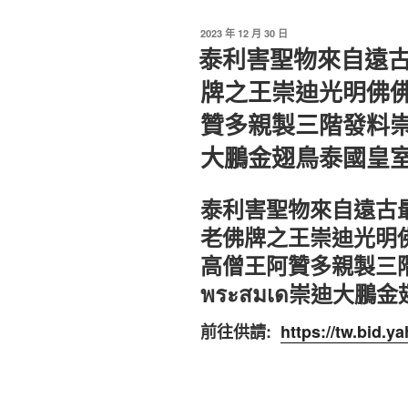
發
2023 年 12 月 30 日
佈
泰利害聖物來自遠
於
牌之王崇迪光明佛佛
贊多親製三階發料崇迪
大鵬金翅鳥泰國皇
泰利害聖物來自遠古
老佛牌之王崇迪光明佛
高僧王阿贊多親製三
พระสมเด崇迪大鵬
前往供請:
https://tw.bid.