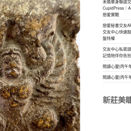
未婚單身聯誼交
CupidPres
戀愛實戰
戀愛秘書交友A
交友中心快速脫
盤特權
交友中心私密
記憶陪伴你告別孤
閱讀心靈|丙午
閱讀心靈|丙午
新莊美