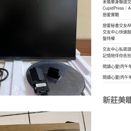
未婚單身聯誼交
CupidPres
戀愛實戰
戀愛秘書交友A
交友中心快速脫
盤特權
交友中心私密
記憶陪伴你告別孤
閱讀心靈|丙午
閱讀心靈|丙午
新莊美