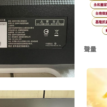
永和搬
台南做
基隆抓
聲量