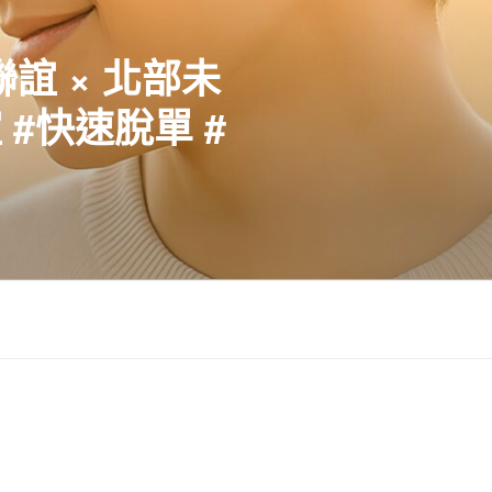
聯誼 × 北部未
#快速脫單 #