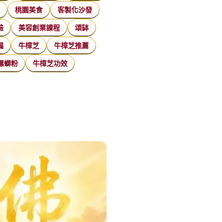
家
桃園美食
客製化沙發
臉
美容創業課程
頌缽
漏
牛樟芝
牛樟芝推薦
螺螄粉
牛樟芝功效