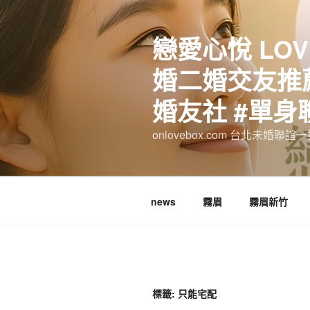
跳
至
戀愛心悅 LOV
主
要
婚二婚交友推薦
內
容
婚友社 #單身
onlovebox.com 台北未婚聯
news
霧眉
霧眉新竹
標籤:
只能宅配