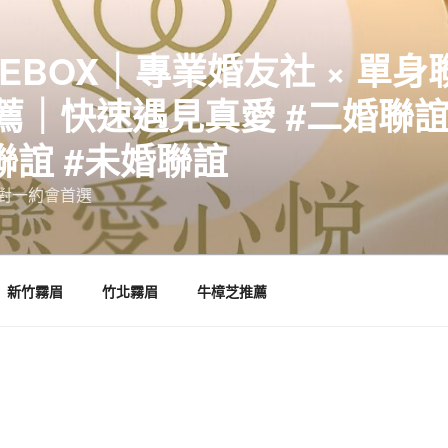
EBOX｜專業婚友社 × 單身
｜快速遇見真愛 #二婚聯誼 
聯誼 #未婚聯誼
誼一對一約會首選
新竹霧眉
竹北霧眉
牛樟芝推薦