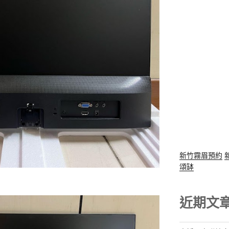
新竹霧眉預約
頌缽
近期文