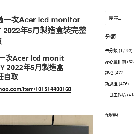
搜
Acer lcd monitor
尋
關
Y 2022年5月製造盒裝完整
鍵
分類
取
字:
未分類 (1,192)
cer lcd monit
身心靈相關 (62
1Y 2022年5月製造盒
課程 (477)
莊自取
新思維 (476)
yahoo.com/item/101514400168
一日工作坊 (41
台北頌缽