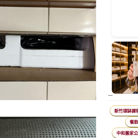
新竹頌缽課
餐
中和搬家