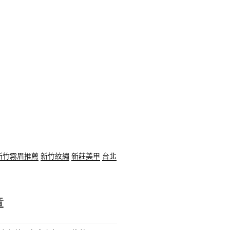
新竹霧眉推薦
新竹紋繡
新莊美甲
台北
章