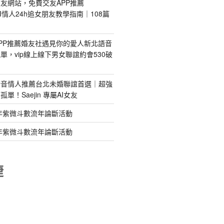
友網站，免費交友APP推薦
s｜AI情人24h追女朋友教學指南｜108篇
PP推薦婚友社遇見你的愛人新北語音
單，vip線上線下男女聯誼約會530破
語音情人推薦台北未婚聯誼首選｜超強
單！Saejin 專屬AI女友
年紫微斗數流年論斷活動
年紫微斗數流年論斷活動
睫