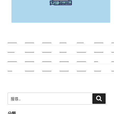
新莊除毛
美睫教學
深坑小吃
打擊樂
婚友社
頌缽課程
監
太歲燈
精密射出
霧眉教學
桃花運
紋繡教學
頌缽證照
頌
新竹霧眉
新莊美睫
單身聯誼
感情和合
台北聯誼
cnc
台
霧眉
空間設計
霧眉課程
金屬加工
塑膠射出
光明燈
射
搜
搜
尋
尋
關
分類
鍵