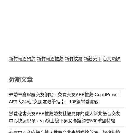
新竹霧眉預約
新竹霧眉推薦
新竹紋繡
新莊美甲
台北頌缽
近期文章
未婚單身聯誼交友網站，免費交友APP推薦 CupidPress｜
AI情人24h追女朋友教學指南｜108篇戀愛實戰
戀愛秘書交友APP推薦婚友社遇見你的愛人新北語音交友
中心快速脫單，vip線上線下男女聯誼約會530破盤特權
交友中心私密語音情人推薦台北未婚聯誼首選｜超強記憶