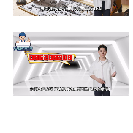
新莊除毛
美睫教學
深坑小吃
打擊樂
婚友社
頌缽課程
監