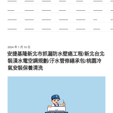
太歲燈
精密射出
霧眉教學
桃花運
紋繡教學
頌缽證照
頌
新竹霧眉
新莊美睫
單身聯誼
感情和合
冷氣安裝
cnc
台
霧眉教學
空間設計
霧眉課程
金屬加工
塑膠射出
光明燈
射
發
2024 年 1 月 10 日
佈
安捷基隆新北市抓漏防水壁癌工程/新北台北
於
裝潢水電空調規劃/汙水管修繕承包/桃園冷
氣安裝保養清洗