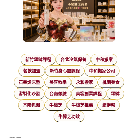
新竹頌缽課程
台北冷氣保養
中和搬家
餐飲加盟
新竹身心靈課程
中和搬家公司
石墨烯床墊
美容教學
永和搬家
桃園美食
客製化沙發
台南做臉
美容創業課程
頌缽
基隆抓漏
牛樟芝
牛樟芝推薦
螺螄粉
牛樟芝功效