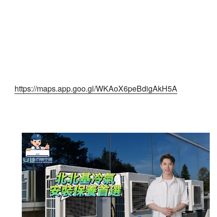
https://maps.app.goo.gl/WKAoX6peBdigAkH5A