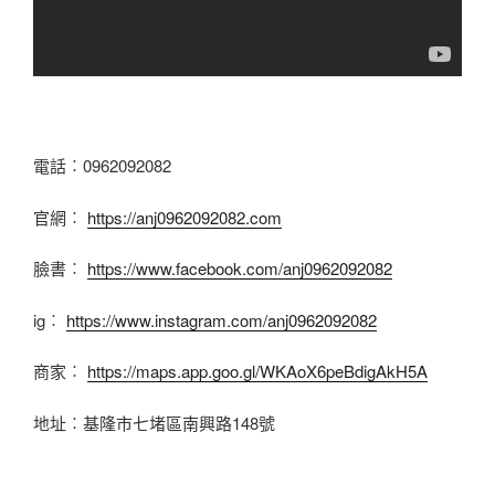
電話︰0962092082
官網︰
https://anj0962092082.com
臉書︰
https://www.facebook.com/anj0962092082
ig︰
https://www.instagram.com/anj0962092082
商家︰
https://maps.app.goo.gl/WKAoX6peBdigAkH5A
地址︰基隆市七堵區南興路148號