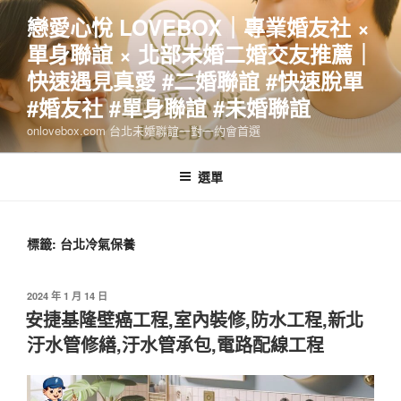
跳
戀愛心悅 LOVEBOX｜專業婚友社 ×
至
單身聯誼 × 北部未婚二婚交友推薦｜
主
要
快速遇見真愛 #二婚聯誼 #快速脫單
內
#婚友社 #單身聯誼 #未婚聯誼
容
onlovebox.com 台北未婚聯誼一對一約會首選
選單
標籤:
台北冷氣保養
發
2024 年 1 月 14 日
佈
安捷基隆壁癌工程,室內裝修,防水工程,新北
於
汙水管修繕,汙水管承包,電路配線工程