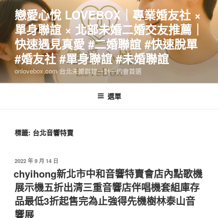
跳
戀愛心悅 LOVEBOX｜專業婚友社 ×
至
單身聯誼 × 北部未婚二婚交友推薦｜
主
要
快速遇見真愛 #二婚聯誼 #快速脫單
內
#婚友社 #單身聯誼 #未婚聯誼
容
onlovebox.com 台北未婚聯誼一對一約會首選
選單
標籤:
台北音響特賣
發
2022 年 9 月 14 日
佈
chyihong新北市中和音響特賣會店內點歌機
於
展示機五折出清三重音響店伴唱機套組庫存
品最低3折起售完為止強得先機樹林泰山音
響展