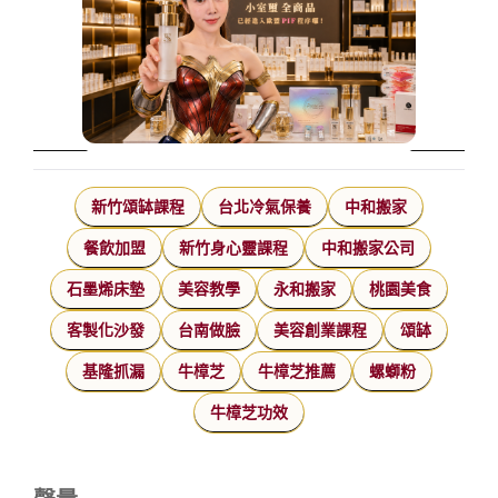
新竹頌缽課程
台北冷氣保養
中和搬家
餐飲加盟
新竹身心靈課程
中和搬家公司
石墨烯床墊
美容教學
永和搬家
桃園美食
客製化沙發
台南做臉
美容創業課程
頌缽
基隆抓漏
牛樟芝
牛樟芝推薦
螺螄粉
牛樟芝功效