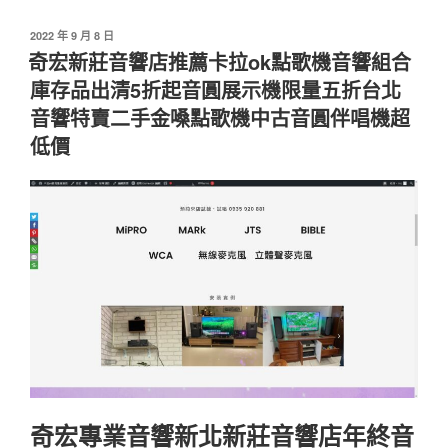
發
2022 年 9 月 8 日
佈
奇宏新莊音響店推薦卡拉ok點歌機音響組合
於
庫存品出清5折起音圓展示機限量五折台北
音響特賣二手金嗓點歌機中古音圓伴唱機超
低價
奇宏專業音響新北新莊音響店年終音