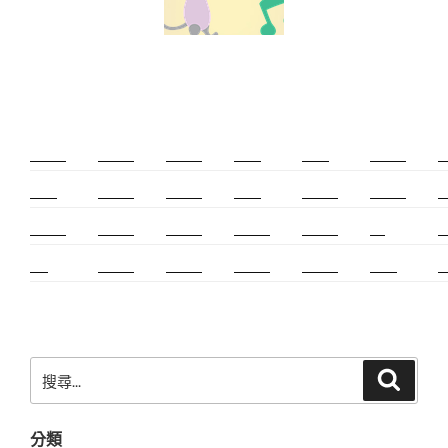
新莊除毛
美睫教學
深坑小吃
打擊樂
婚友社
頌缽課程
監
太歲燈
精密射出
霧眉教學
桃花運
紋繡教學
頌缽證照
頌
新竹霧眉
新莊美睫
單身聯誼
感情和合
台北聯誼
cnc
台
霧眉
空間設計
霧眉課程
金屬加工
塑膠射出
光明燈
射
搜
搜
尋
尋
關
分類
鍵