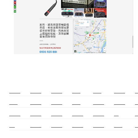
新莊除毛
美睫教學
深坑小吃
打擊樂
婚友社
頌缽課程
監
太歲燈
精密射出
霧眉教學
桃花運
紋繡教學
頌缽證照
頌
新竹霧眉
新莊美睫
單身聯誼
感情和合
台北聯誼
cnc
台
霧眉
空間設計
霧眉課程
金屬加工
塑膠射出
光明燈
射