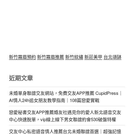
新竹霧眉預約
新竹霧眉推薦
新竹紋繡
新莊美甲
台北頌缽
近期文章
未婚單身聯誼交友網站，免費交友APP推薦 CupidPress｜
AI情人24h追女朋友教學指南｜108篇戀愛實戰
戀愛秘書交友APP推薦婚友社遇見你的愛人新北語音交友
中心快速脫單，vip線上線下男女聯誼約會530破盤特權
交友中心私密語音情人推薦台北未婚聯誼首選｜超強記憶