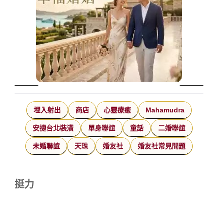
埋入射出
商店
心靈療癒
Mahamudra
安捷台北裝潢
單身聯誼
童話
二婚聯誼
未婚聯誼
天珠
婚友社
婚友社常見問題
挺力