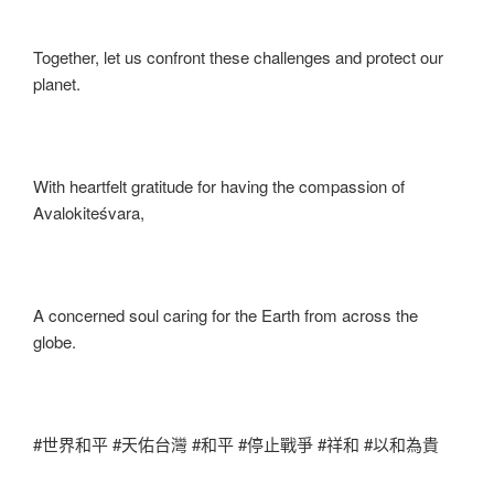
Together, let us confront these challenges and protect our
planet.
With heartfelt gratitude for having the compassion of
Avalokiteśvara,
A concerned soul caring for the Earth from across the
globe.
#世界和平 #天佑台灣 #和平 #停止戰爭 #祥和 #以和為貴