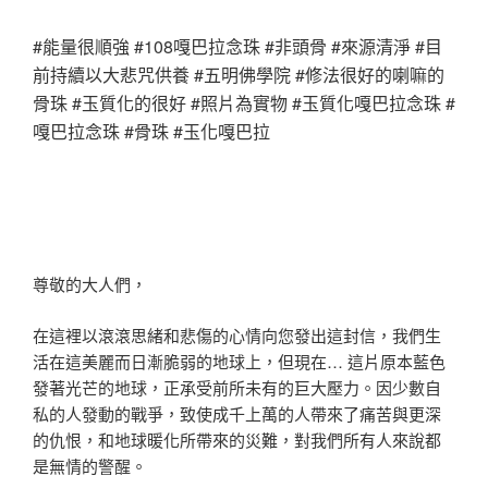
#能量很順強 #108嘎巴拉念珠 #非頭骨 #來源清淨 #目
前持續以大悲咒供養 #五明佛學院 #修法很好的喇嘛的
骨珠 #玉質化的很好 #照片為實物 #玉質化嘎巴拉念珠 #
嘎巴拉念珠 #骨珠 #玉化嘎巴拉
尊敬的大人們，
在這裡以滾滾思緒和悲傷的心情向您發出這封信，我們生
活在這美麗而日漸脆弱的地球上，但現在… 這片原本藍色
發著光芒的地球，正承受前所未有的巨大壓力。因少數自
私的人發動的戰爭，致使成千上萬的人帶來了痛苦與更深
的仇恨，和地球暖化所帶來的災難，對我們所有人來說都
是無情的警醒。