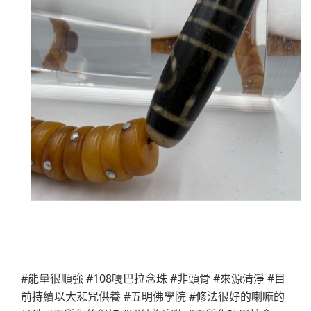
#能量很順強 #108嘎巴拉念珠 #非頭骨 #來源清淨 #目
前持續以大悲咒供養 #五明佛學院 #修法很好的喇嘛的