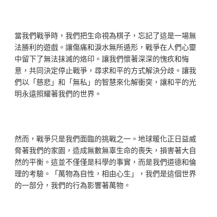
當我們戰爭時，我們把生命視為棋子，忘記了這是一場無
法勝利的遊戲。讓傷痛和淚水無所遁形，戰爭在人們心靈
中留下了無法抹滅的烙印。讓我們懷著深深的愧疚和悔
意，共同決定停止戰爭，尋求和平的方式解決分歧。讓我
們以「慈悲」和「無私」的智慧來化解衝突，讓和平的光
明永遠照耀著我們的世界。
然而，戰爭只是我們面臨的挑戰之一。地球暖化正日益威
脅著我們的家園，造成無數無辜生命的喪失，損害著大自
然的平衡。這並不僅僅是科學的事實，而是我們道德和倫
理的考驗。「萬物為自性，相由心生」，我們是這個世界
的一部分，我們的行為影響著萬物。