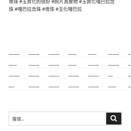
骨珠 #玉質化的很好 #照片為實物 #玉質化嘎巴拉念
珠 #嘎巴拉念珠 #骨珠 #玉化嘎巴拉
新莊除毛
美睫教學
深坑小吃
打擊樂
婚友社
頌缽課程
監
太歲燈
精密射出
霧眉教學
桃花運
紋繡教學
頌缽證照
頌
新竹霧眉
新莊美睫
單身聯誼
感情和合
台北聯誼
cnc
台
霧眉
空間設計
霧眉課程
金屬加工
塑膠射出
光明燈
射
搜
搜
尋
尋
關