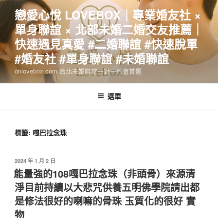
跳
戀愛心悅 LOVEBOX｜專業婚友社 ×
至
單身聯誼 × 北部未婚二婚交友推薦｜
主
要
快速遇見真愛 #二婚聯誼 #快速脫單
內
#婚友社 #單身聯誼 #未婚聯誼
容
onlovebox.com 台北未婚聯誼一對一約會首選
選單
標籤:
嘎巴拉念珠
發
2024 年 1 月 2 日
佈
能量強的108嘎巴拉念珠（非頭骨）來源清
於
淨目前持續以大悲咒供養五明佛學院請出都
是修法很好的喇嘛的骨珠 玉質化的很好 實
物