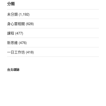
分類
鍵
字:
未分類 (1,192)
身心靈相關 (628)
課程 (477)
新思維 (476)
一日工作坊 (418)
台北頌缽