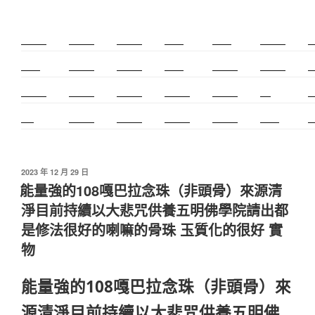
新莊除毛
美睫教學
深坑小吃
打擊樂
婚友社
頌缽課程
監
太歲燈
精密射出
霧眉教學
桃花運
紋繡教學
頌缽證照
頌
新竹霧眉
新莊美睫
單身聯誼
感情和合
台北聯誼
cnc
台
霧眉
空間設計
霧眉課程
金屬加工
塑膠射出
光明燈
射
發
2023 年 12 月 29 日
佈
能量強的108嘎巴拉念珠（非頭骨）來源清
於
淨目前持續以大悲咒供養五明佛學院請出都
是修法很好的喇嘛的骨珠 玉質化的很好 實
物
能量強的108嘎巴拉念珠（非頭骨）來
源清淨目前持續以大悲咒供養五明佛