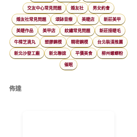
交友中心常見問題
婚友社
男女約會
婚友社常見問題
頌缽音療
美睫店
新莊美甲
美睫作品
美甲店
紋繡常見問題
新莊接睫毛
牛樟芝滴丸
塑膠鋼模
精密鋼模
台北裝潢推薦
新北沙發工廠
新北聯誼
平價美食
柳州螺螄粉
催眠
佈達