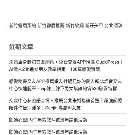
新竹霧眉預約
新竹霧眉推薦
新竹紋繡
新莊美甲
台北頌缽
近期文章
未婚單身聯誼交友網站，免費交友APP推薦 CupidPress｜
AI情人24h追女朋友教學指南｜108篇戀愛實戰
戀愛秘書交友APP推薦婚友社遇見你的愛人新北語音交友
中心快速脫單，vip線上線下男女聯誼約會530破盤特權
交友中心私密語音情人推薦台北未婚聯誼首選｜超強記憶
陪伴你告別孤單！Saejin 專屬AI女友
閱讀心靈|丙午年紫微斗數流年論斷活動
閱讀心靈|丙午年紫微斗數流年論斷活動