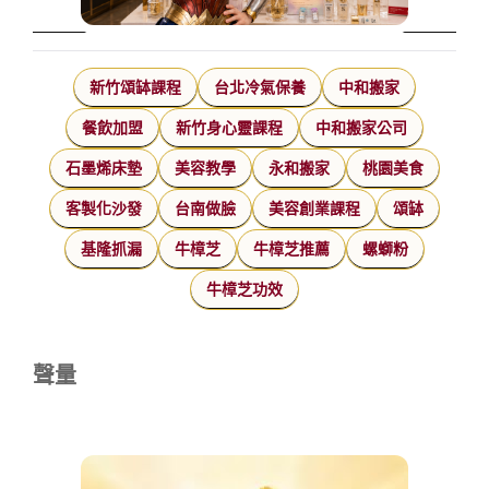
新竹頌缽課程
台北冷氣保養
中和搬家
餐飲加盟
新竹身心靈課程
中和搬家公司
石墨烯床墊
美容教學
永和搬家
桃園美食
客製化沙發
台南做臉
美容創業課程
頌缽
基隆抓漏
牛樟芝
牛樟芝推薦
螺螄粉
牛樟芝功效
聲量