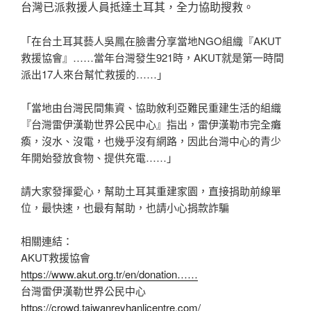
台灣已派救援人員抵達土耳其，全力協助搜救。
「在台土耳其藝人吳鳳在臉書分享當地NGO組織『AKUT
救援協會』……當年台灣發生921時，AKUT就是第一時間
派出17人來台幫忙救援的……」
「當地由台灣民間集資、協助敘利亞難民重建生活的組織
『台灣雷伊漢勒世界公民中心』指出，雷伊漢勒市完全癱
瘓，沒水、沒電，也幾乎沒有網路，因此台灣中心的青少
年開始發放食物、提供充電……」
請大家發揮愛心，幫助土耳其重建家園，直接捐助前線單
位，最快速，也最有幫助，也請小心捐款詐騙
相關連結：
AKUT救援協會
https://www.akut.org.tr/en/donation……
台灣雷伊漢勒世界公民中心
https://crowd.taiwanreyhanlicentre.com/