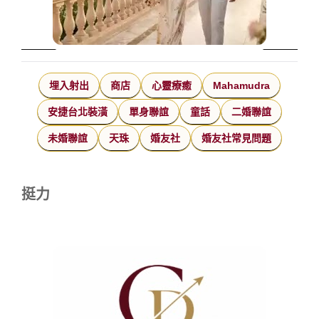
埋入射出
商店
心靈療癒
Mahamudra
安捷台北裝潢
單身聯誼
童話
二婚聯誼
未婚聯誼
天珠
婚友社
婚友社常見問題
挺力