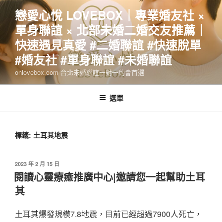
跳
戀愛心悅 LOVEBOX｜專業婚友社 ×
至
單身聯誼 × 北部未婚二婚交友推薦｜
主
要
快速遇見真愛 #二婚聯誼 #快速脫單
內
#婚友社 #單身聯誼 #未婚聯誼
容
onlovebox.com 台北未婚聯誼一對一約會首選
選單
標籤:
土耳其地震
發
2023 年 2 月 15 日
佈
閱讀心靈療癒推廣中心|邀請您一起幫助土耳
於
其
土耳其爆發規模7.8地震，目前已經超過7900人死亡，