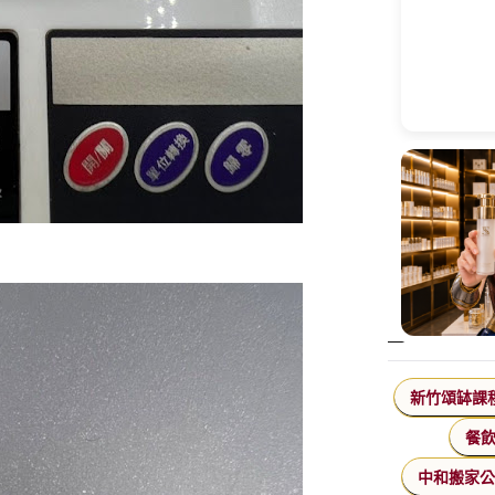
新竹頌缽課
餐
中和搬家