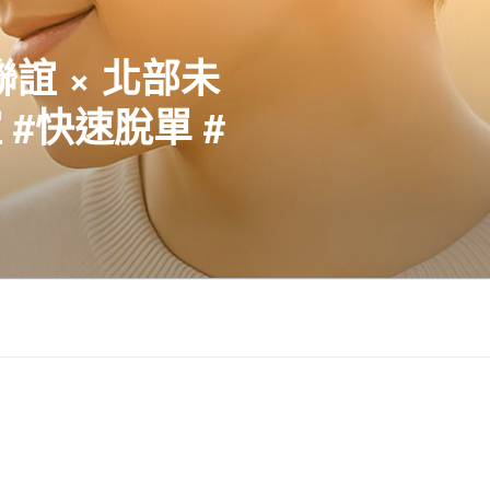
聯誼 × 北部未
#快速脫單 #