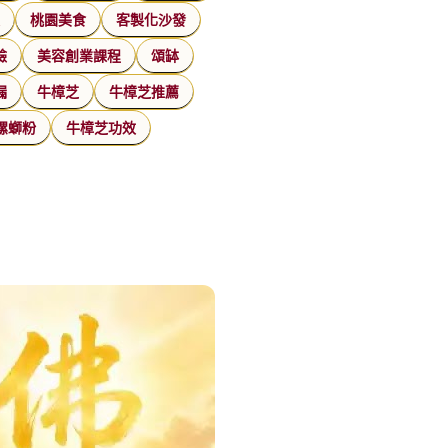
家
桃園美食
客製化沙發
臉
美容創業課程
頌缽
漏
牛樟芝
牛樟芝推薦
螺螄粉
牛樟芝功效