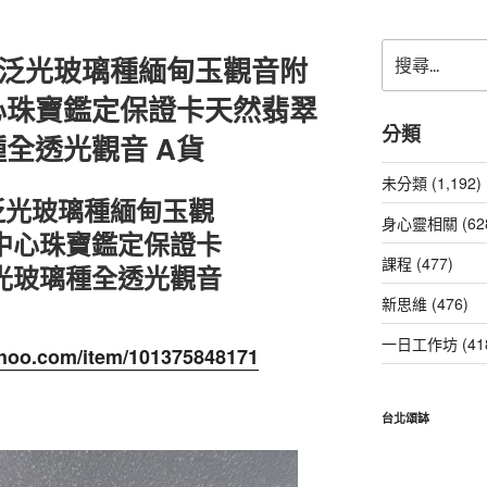
搜
拿泛光玻璃種緬甸玉觀音附
尋
關
心珠寶鑑定保證卡天然翡翠
鍵
分類
全透光觀音 A貨
字:
未分類 (1,192)
泛光玻璃種緬甸玉觀
身心靈相關 (62
中心珠寶鑑定保證卡
課程 (477)
光玻璃種全透光觀音
新思維 (476)
一日工作坊 (41
yahoo.com/item/101375848171
台北頌缽