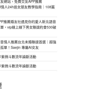
友網站，免費交友APP推薦
s｜AI情人24h追女朋友教學指南｜108篇
PP推薦婚友社遇見你的愛人新北語音
單，vip線上線下男女聯誼約會530破
語音情人推薦台北未婚聯誼首選｜超強
單！Saejin 專屬AI女友
年紫微斗數流年論斷活動
年紫微斗數流年論斷活動
睫