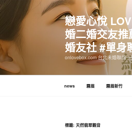
跳
至
戀愛心悅 LOV
主
要
婚二婚交友推薦
內
容
婚友社 #單身
onlovebox.com 台北未婚聯
news
霧眉
霧眉新竹
標籤:
天然翡翠觀音