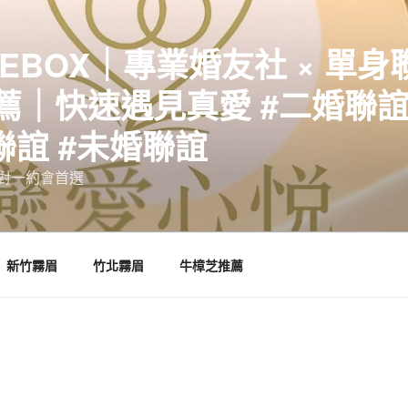
EBOX｜專業婚友社 × 單身
｜快速遇見真愛 #二婚聯誼 
聯誼 #未婚聯誼
誼一對一約會首選
新竹霧眉
竹北霧眉
牛樟芝推薦