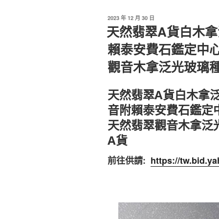
發
2023 年 12 月 30 日
佈
天然翡翠A貨白木
於
賴泰安費石鑑定中
觀音木拿泛光玻璃種
天然翡翠A貨白木拿
音附賴泰安費石鑑定
天然翡翠觀音木拿泛
A貨
前往供請:
https://tw.bid.