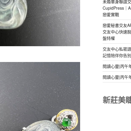
未婚單身聯誼交
CupidPres
戀愛實戰
戀愛秘書交友A
交友中心快速脫
盤特權
交友中心私密
記憶陪伴你告別孤
閱讀心靈|丙午
閱讀心靈|丙午
新莊美