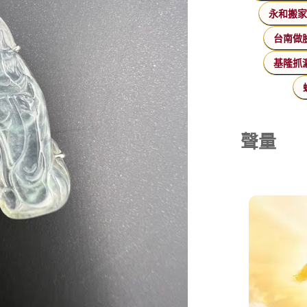
永和搬
台南做
基隆抓
聲量