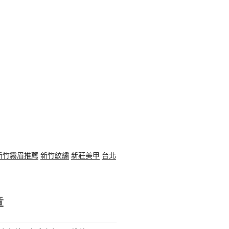
新竹霧眉推薦
新竹紋繡
新莊美甲
台北
章