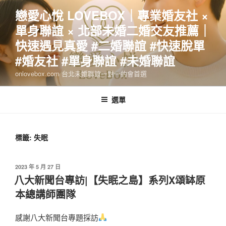
跳
戀愛心悅 LOVEBOX｜專業婚友社 ×
至
單身聯誼 × 北部未婚二婚交友推薦｜
主
要
快速遇見真愛 #二婚聯誼 #快速脫單
內
#婚友社 #單身聯誼 #未婚聯誼
容
onlovebox.com 台北未婚聯誼一對一約會首選
選單
標籤:
失眠
發
2023 年 5 月 27 日
佈
八大新聞台專訪|【失眠之島】系列X頌缽原
於
本總講師團隊
感謝八大新聞台專題採訪