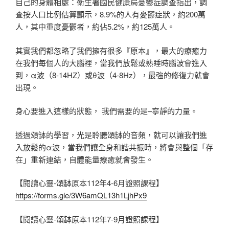
自己的身體相處：衛生署國民健康局憂鬱症調查指出，調
查按人口比例估算顯示，8.9%的人有憂鬱症狀，約200萬
人，其中重度憂鬱者，約佔5.2%，約125萬人。
其實我們都忽略了我們擁有很多『原本』，最大的療癒力
在我們每個人的大腦裡，當我們放鬆或熟睡時腦波會進入
到，α波（8-14HZ）或θ波（4-8Hz），最強的修復力就會
出現。
身心要進入這樣的狀態， 我們需要的是–寧靜的力量。
透過頌缽的學習，光是聆聽頌缽的音頻，就可以讓我們進
入放鬆的α波，當我們讓全身和諧共振時，將會與整個「存
在」重新連結，自體能量療癒就會發生。
【閱讀心靈-頌缽原本112年4-6月證照課程】
https://forms.gle/3W6amQL13h1LjhPx9
【閱讀心靈-頌缽原本112年7-9月證照課程】