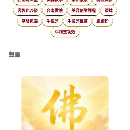
客製化沙發
台南做臉
美容創業課程
頌缽
基隆抓漏
牛樟芝
牛樟芝推薦
螺螄粉
牛樟芝功效
聲量