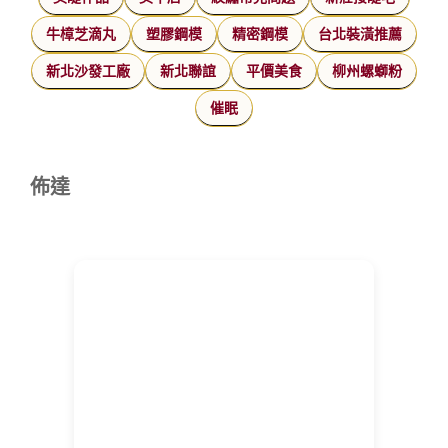
牛樟芝滴丸
塑膠鋼模
精密鋼模
台北裝潢推薦
新北沙發工廠
新北聯誼
平價美食
柳州螺螄粉
催眠
佈達