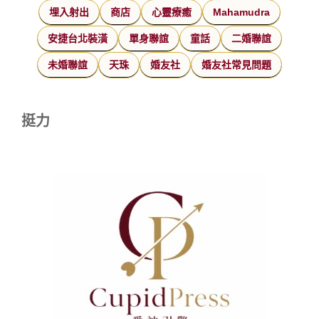
埋入射出
商店
心靈療癒
Mahamudra
安捷台北裝潢
單身聯誼
童話
二婚聯誼
未婚聯誼
天珠
婚友社
婚友社常見問題
挺力