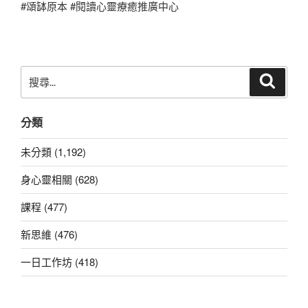
#頌缽原本 #閱讀心靈療癒推廣中心
搜
搜
尋
尋
關
分類
鍵
字:
未分類 (1,192)
身心靈相關 (628)
課程 (477)
新思維 (476)
一日工作坊 (418)