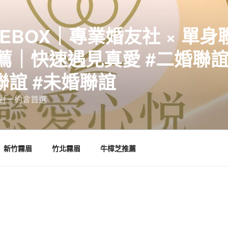
EBOX｜專業婚友社 × 單身
｜快速遇見真愛 #二婚聯誼 
聯誼 #未婚聯誼
誼一對一約會首選
新竹霧眉
竹北霧眉
牛樟芝推薦