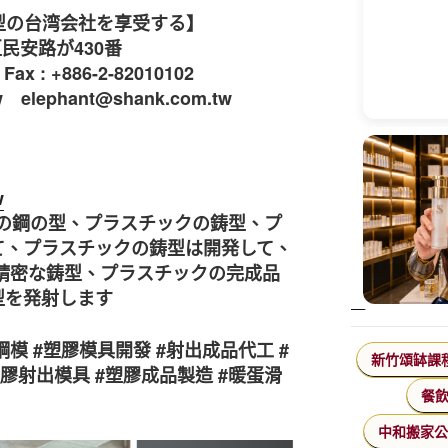
型の台湾会社を享受する】
区民安路が430番
Fax : +886-2-82010102
tw elephant@shank.com.tw
w
クの鋼の型、プラスチックの鋳型、プ
て、プラスチックの鋳型は開発して、
精密な鋳型、プラスチックの完成品
型を発射します
鋼模 #塑膠模具開發 #射出成品代工 #
新竹頌缽課
塑膠射出模具 #塑膠成品製造 #暖蛋滑
餐
中和搬家