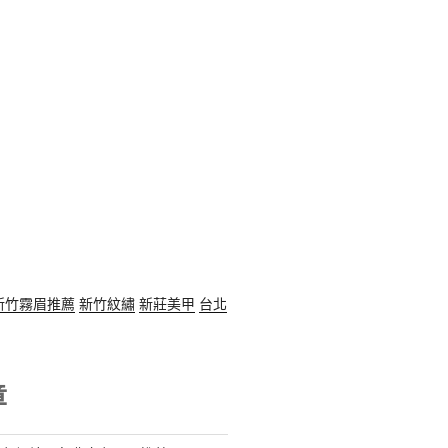
新竹霧眉推薦
新竹紋繡
新莊美甲
台北
章