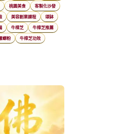
家
桃園美食
客製化沙發
臉
美容創業課程
頌缽
漏
牛樟芝
牛樟芝推薦
螺螄粉
牛樟芝功效