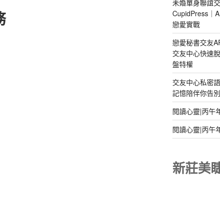
未婚單身聯誼交
務
CupidPres
戀愛實戰
戀愛秘書交友A
交友中心快速脫
盤特權
交友中心私密
記憶陪伴你告別孤
閱讀心靈|丙午
閱讀心靈|丙午
新莊美