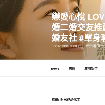
跳
至
戀愛心悅 LOV
主
要
婚二婚交友推薦
內
容
婚友社 #單身
onlovebox.com 台北未婚聯
news
霧眉
霧眉新竹
標籤:
射出成品代工