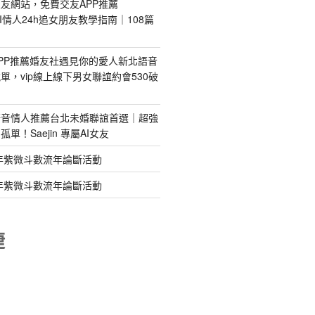
友網站，免費交友APP推薦
s｜AI情人24h追女朋友教學指南｜108篇
PP推薦婚友社遇見你的愛人新北語音
單，vip線上線下男女聯誼約會530破
語音情人推薦台北未婚聯誼首選｜超強
單！Saejin 專屬AI女友
年紫微斗數流年論斷活動
年紫微斗數流年論斷活動
睫