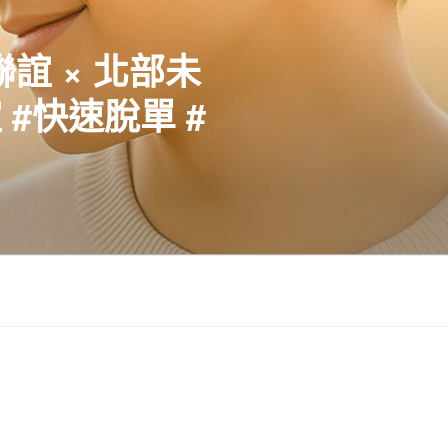
聯誼 × 北部未
#快速脫單 #