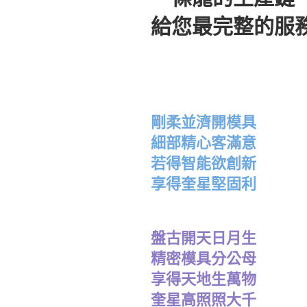
給您最完整的服
剛柔並濟開模具
細部精心客滿意
若得智能欲創新
享得奎星堅固利
盤古開天日月生
精密模具分公母
享得天地生萬物
奎星高照照大千