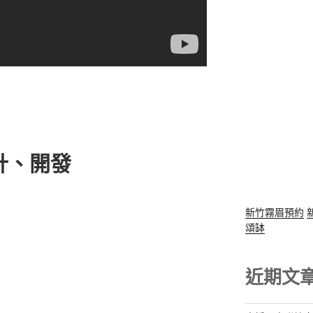
計、開發
新竹霧眉預約
頌缽
近期文