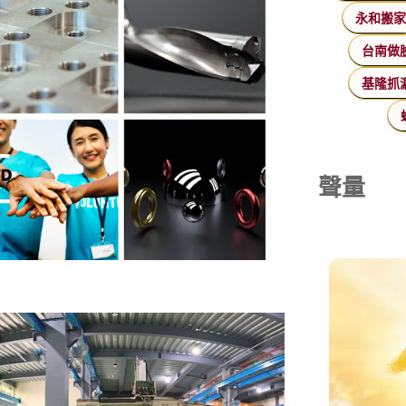
永和搬
台南做
基隆抓
聲量