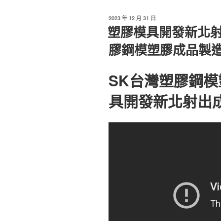
發
2023 年 12 月 31 日
佈
塑膠模具開發新北射
於
膠鋼模塑膠成品製
SK台灣塑膠鋼
具開發新北射出