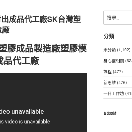
搜
出成品代工廠SK台灣塑
尋
關
造廠
鍵
分類
字:
模塑膠成品製造廠塑膠模
未分類 (1,192)
成品代工廠
身心靈相關 (62
課程 (477)
新思維 (476)
一日工作坊 (41
台北頌缽