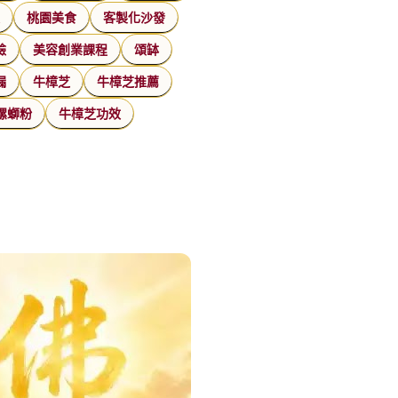
家
桃園美食
客製化沙發
臉
美容創業課程
頌缽
漏
牛樟芝
牛樟芝推薦
螺螄粉
牛樟芝功效