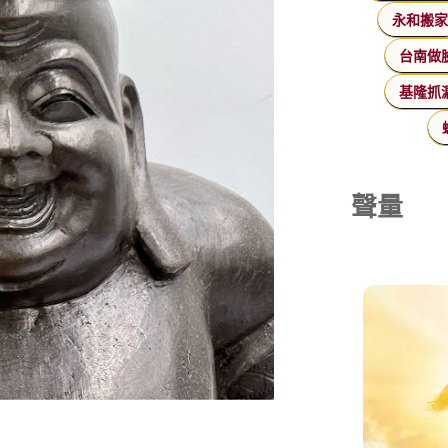
永和搬
台南做
基隆抓
聲量