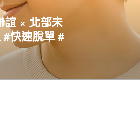
聯誼 × 北部未
#快速脫單 #