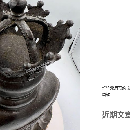
新竹霧眉預約
頌缽
近期文