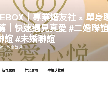
EBOX｜專業婚友社 × 單身
｜快速遇見真愛 #二婚聯誼 
聯誼 #未婚聯誼
誼一對一約會首選
新竹霧眉
竹北霧眉
牛樟芝推薦