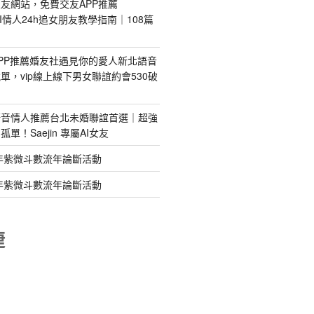
友網站，免費交友APP推薦
s｜AI情人24h追女朋友教學指南｜108篇
PP推薦婚友社遇見你的愛人新北語音
單，vip線上線下男女聯誼約會530破
語音情人推薦台北未婚聯誼首選｜超強
單！Saejin 專屬AI女友
年紫微斗數流年論斷活動
年紫微斗數流年論斷活動
睫