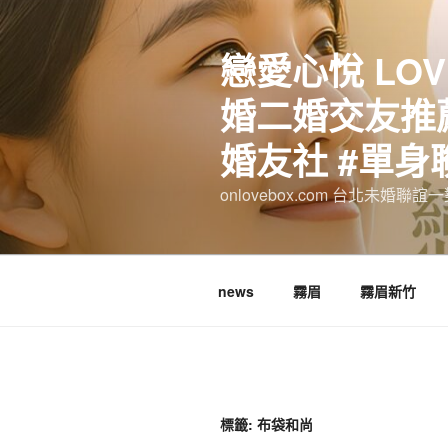
跳
至
戀愛心悅 LOV
主
要
婚二婚交友推薦
內
容
婚友社 #單身
onlovebox.com 台北未婚聯
news
霧眉
霧眉新竹
標籤:
布袋和尚