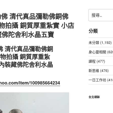
搜
佛 清代真品彌勒佛銅佛
尋
關
物拍攝 銅質厚重紮實 小店
鍵
分類
藏佛陀舍利水晶五寶
字:
未分類 (1,192)
佛 清代真品彌勒佛銅
身心靈相關 (62
實物拍攝 銅質厚重紮
課程 (477)
像內裝藏佛陀舍利水晶
新思維 (476)
一日工作坊 (41
yahoo.com/item/100985664234
台北頌缽