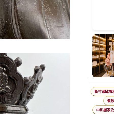
新竹頌缽課
餐
中和搬家