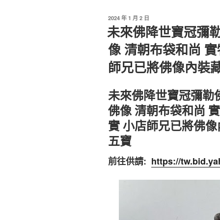
發
2024 年 1 月 2 日
佈
未來佛降世寶冠彌勒
於
像 清朝布袋和尚 實
師兄已將佛像內裝
未來佛降世寶冠彌勒
佛像 清朝布袋和尚 
實 小店師兄已將佛
五寶
前往供請:
https://tw.bid.