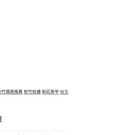
新竹霧眉推薦
新竹紋繡
新莊美甲
台北
章