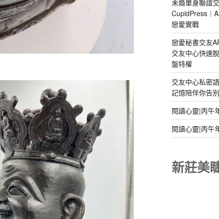
未婚單身聯誼交
CupidPres
戀愛實戰
戀愛秘書交友A
交友中心快速脫
盤特權
交友中心私密
記憶陪伴你告別孤
閱讀心靈|丙午
閱讀心靈|丙午
新莊美