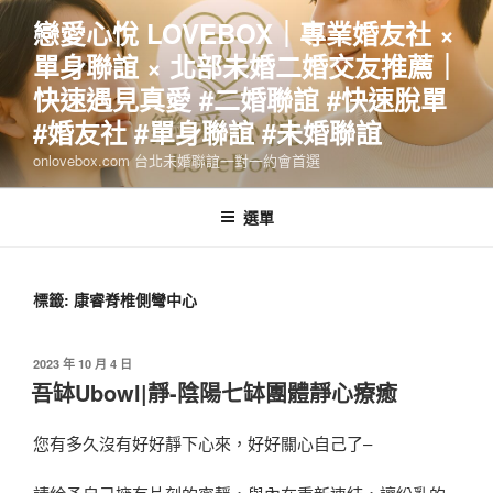
跳
戀愛心悅 LOVEBOX｜專業婚友社 ×
至
單身聯誼 × 北部未婚二婚交友推薦｜
主
要
快速遇見真愛 #二婚聯誼 #快速脫單
內
#婚友社 #單身聯誼 #未婚聯誼
容
onlovebox.com 台北未婚聯誼一對一約會首選
選單
標籤:
康睿脊椎側彎中心
發
2023 年 10 月 4 日
佈
吾缽Ubowl|靜-陰陽七缽團體靜心療癒
於
您有多久沒有好好靜下心來，好好關心自己了–