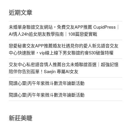
近期文章
未婚單身聯誼交友網站，免費交友APP推薦 CupidPress｜
AI情人24h追女朋友教學指南｜108篇戀愛實戰
戀愛秘書交友APP推薦婚友社遇見你的愛人新北語音交友
中心快速脫單，vip線上線下男女聯誼約會530破盤特權
交友中心私密語音情人推薦台北未婚聯誼首選｜超強記憶
陪伴你告別孤單！Saejin 專屬AI女友
閱讀心靈|丙午年紫微斗數流年論斷活動
閱讀心靈|丙午年紫微斗數流年論斷活動
新莊美睫