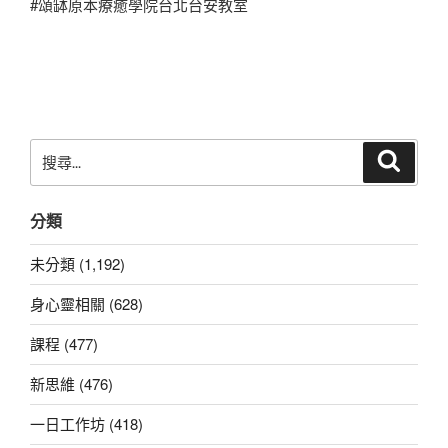
#頌缽原本療癒學院台北台安教室
搜
搜
尋
尋
關
分類
鍵
字:
未分類 (1,192)
身心靈相關 (628)
課程 (477)
新思維 (476)
一日工作坊 (418)