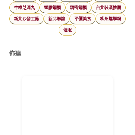
牛樟芝滴丸
塑膠鋼模
精密鋼模
台北裝潢推薦
新北沙發工廠
新北聯誼
平價美食
柳州螺螄粉
催眠
佈達