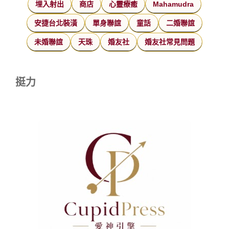
埋入射出
商店
心靈療癒
Mahamudra
安捷台北裝潢
單身聯誼
童話
二婚聯誼
未婚聯誼
天珠
婚友社
婚友社常見問題
挺力