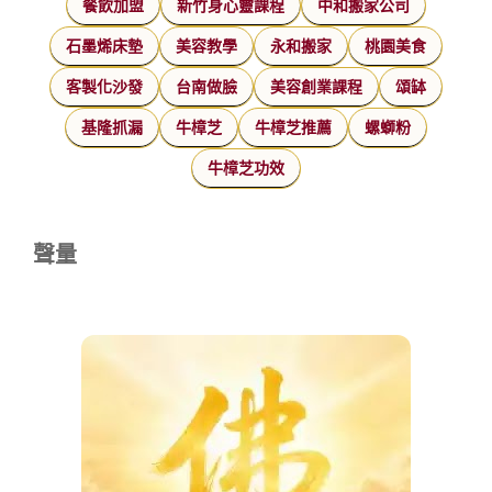
餐飲加盟
新竹身心靈課程
中和搬家公司
石墨烯床墊
美容教學
永和搬家
桃園美食
客製化沙發
台南做臉
美容創業課程
頌缽
基隆抓漏
牛樟芝
牛樟芝推薦
螺螄粉
牛樟芝功效
聲量