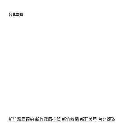
台北頌缽
新竹霧眉預約
新竹霧眉推薦
新竹紋繡
新莊美甲
台北頌缽