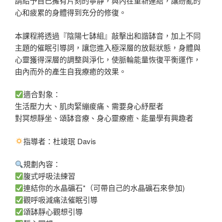
請給予自己擁有片刻的寧靜，與內在重新連結，讓紛亂的
心和疲累的身體得到充分的修復。
本課程將透過『陰陽七缽組』敲擊出和諧缽音，加上不同
主題的催眠引導詞，讓您進入極深層的放鬆狀態，身體與
心靈獲得深層的調整與淨化，使脈輪能量恢復平衡運作，
由內而外的產生自我療癒的效果。
適合對象：
生活壓力大、肌肉緊繃痠痛、需要身心紓壓者
對冥想靜坐、頌缽音療、身心靈療癒、能量學有興趣者
指導者：杜竣珉 Davis
規劃內容：
腹式呼吸法練習
連結你的水晶礦石*（可帶自己的水晶礦石來參加)
觀呼吸減痛法催眠引導
頌缽靜心觀想引導