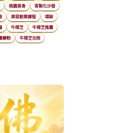
家
桃園美食
客製化沙發
臉
美容創業課程
頌缽
漏
牛樟芝
牛樟芝推薦
螺螄粉
牛樟芝功效