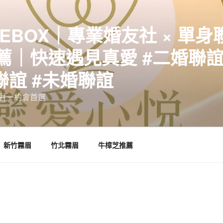
EBOX｜專業婚友社 × 單身
｜快速遇見真愛 #二婚聯誼 
聯誼 #未婚聯誼
誼一對一約會首選
新竹霧眉
竹北霧眉
牛樟芝推薦