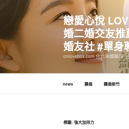
跳
至
戀愛心悅 LOV
主
要
婚二婚交友推薦
內
容
婚友社 #單身
onlovebox.com 台北未婚聯
news
霧眉
霧眉新竹
標籤:
強大加持力