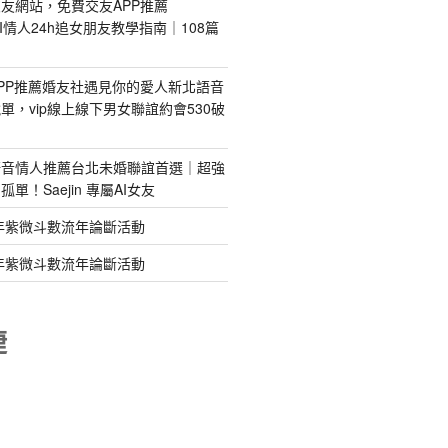
友網站，免費交友APP推薦
s｜AI情人24h追女朋友教學指南｜108篇
PP推薦婚友社遇見你的愛人新北語音
單，vip線上線下男女聯誼約會530破
語音情人推薦台北未婚聯誼首選｜超強
單！Saejin 專屬AI女友
年紫微斗數流年論斷活動
年紫微斗數流年論斷活動
睫