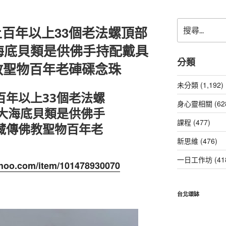
搜
百年以上33個老法螺頂部
尋
關
海底貝類是供佛手持配戴具
鍵
分類
教聖物百年老硨磲念珠
字:
未分類 (1,192)
百年以上33個老法螺
身心靈相關 (62
巨大海底貝類是供佛手
課程 (477)
藏傳佛教聖物百年老
新思維 (476)
一日工作坊 (41
yahoo.com/item/101478930070
台北頌缽