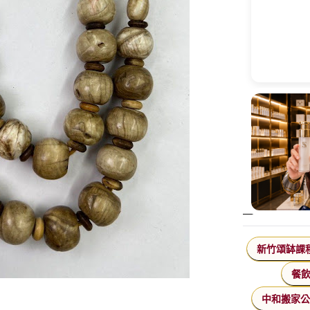
新竹頌缽課
餐
中和搬家