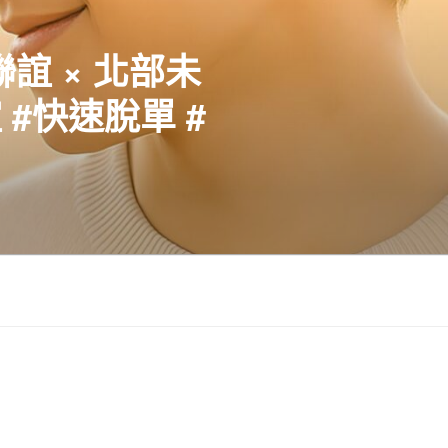
聯誼 × 北部未
#快速脫單 #