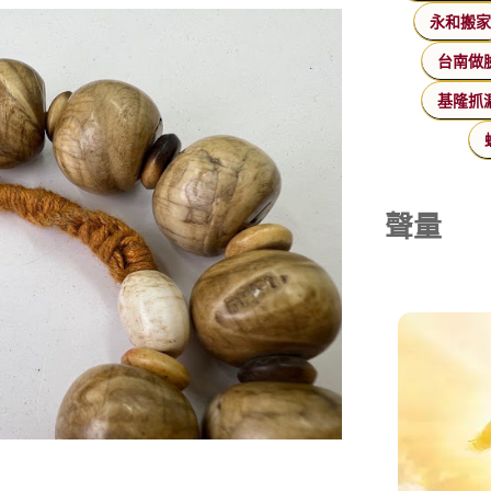
永和搬
台南做
基隆抓
聲量