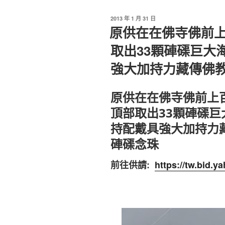
發
2013 年 1 月 31 日
佈
原供在在佛寺佛前上
於
取出33顆硨磲巨大
強大加持力藏傳佛
原供在在佛寺佛前上
頂部取出33顆硨磲
持配戴具強大加持力
硨磲念珠
前往供請:
https://tw.bid.