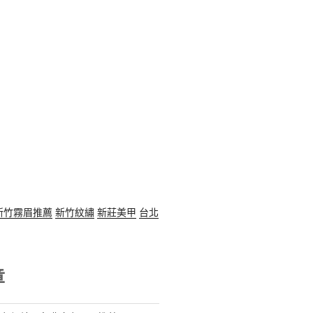
新竹霧眉推薦
新竹紋繡
新莊美甲
台北
章