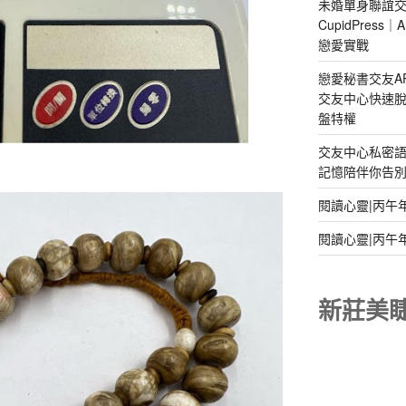
未婚單身聯誼交
CupidPres
戀愛實戰
戀愛秘書交友A
交友中心快速脫
盤特權
交友中心私密
記憶陪伴你告別孤
閱讀心靈|丙午
閱讀心靈|丙午
新莊美