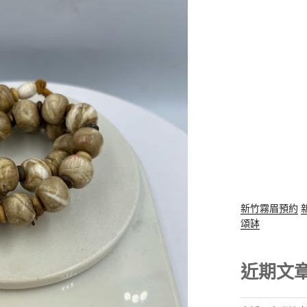
新竹霧眉預約
頌缽
近期文