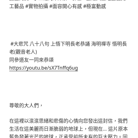
工藝品 #實物拍攝 #面容開心有感 #極富動感
#大悲咒 八十八句 上悟下明長老恭誦 海明禪寺 悟明長
老(觀音老人)
同參道友一同來恭頌
https://youtu.be/sX7Tnffq6ug
尊敬的大人們，
在這裡以滾滾思緒和悲傷的心情向您發出這封信，我們
生活在這美麗而日漸脆弱的地球上，但現在… 這片原本
藍色發著光芒的地球，正承受前所未有的巨大壓力。因