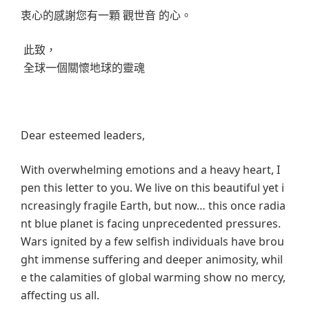
衷心的感謝您有一顆 觀世音 的心。
此致，
全球一個關懷地球的靈魂
Dear esteemed leaders,
With overwhelming emotions and a heavy heart, I
pen this letter to you. We live on this beautiful yet i
ncreasingly fragile Earth, but now… this once radia
nt blue planet is facing unprecedented pressures.
Wars ignited by a few selfish individuals have brou
ght immense suffering and deeper animosity, whil
e the calamities of global warming show no mercy,
affecting us all.