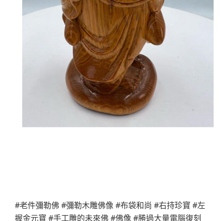
#老件彌勒佛 #彌勒木雕佛像 #布袋和尚 #右持珍寶 #左
握金元寶 #手工雕的未來佛 #佛像 #勝過大量電腦復刻