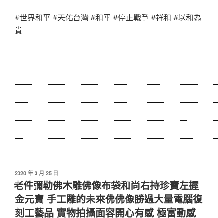
#世界和平 #天佑台灣 #和平 #停止戰爭 #祥和 #以和為
貴
新莊除毛
美睫教學
深坑小吃
打擊樂
婚友社
頌缽課程
監
太歲燈
精密射出
霧眉教學
桃花運
紋繡教學
頌缽證照
頌
新竹霧眉
新莊美睫
單身聯誼
感情和合
台北聯誼
cnc
台
霧眉
空間設計
霧眉課程
金屬加工
塑膠射出
光明燈
射
發
2020 年 3 月 25 日
佈
老件彌勒佛木雕佛像布袋和尚右持珍寶左握
於
金元寶 手工雕的未來佛佛像勝過大量電腦復
刻工藝品 實物拍攝面容開心有感 極富動感