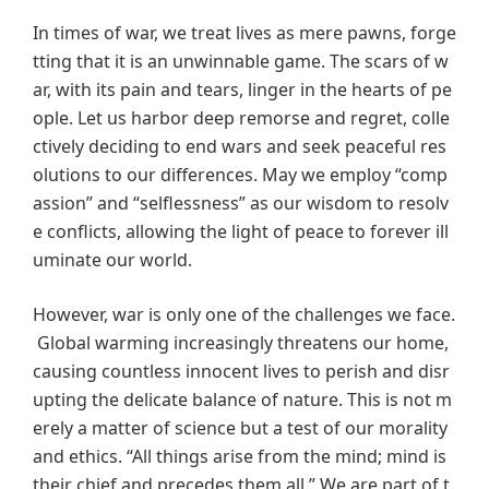
In times of war, we treat lives as mere pawns, forge
tting that it is an unwinnable game. The scars of w
ar, with its pain and tears, linger in the hearts of pe
ople. Let us harbor deep remorse and regret, colle
ctively deciding to end wars and seek peaceful res
olutions to our differences. May we employ “comp
assion” and “selflessness” as our wisdom to resolv
e conflicts, allowing the light of peace to forever ill
uminate our world.
However, war is only one of the challenges we face.
Global warming increasingly threatens our home,
causing countless innocent lives to perish and disr
upting the delicate balance of nature. This is not m
erely a matter of science but a test of our morality
and ethics. “All things arise from the mind; mind is
their chief and precedes them all.” We are part of t