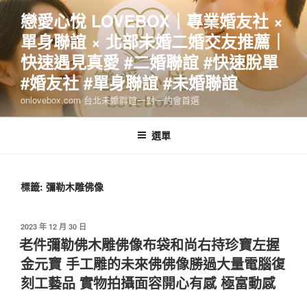
跳
戀愛心悅 LOVEBOX｜專業婚友社 ×
至
單身聯誼 × 北部未婚二婚交友推薦｜
主
要
快速遇見真愛 #二婚聯誼 #快速脫單
內
#婚友社 #單身聯誼 #未婚聯誼
容
onlovebox.com 台北未婚聯誼一對一約會首選
選單
標籤:
彌勒木雕佛像
發
2023 年 12 月 30 日
佈
老件彌勒佛木雕佛像布袋和尚右持珍寶左握
於
金元寶 手工雕的未來佛佛像勝過大量電腦復
刻工藝品 實物拍攝面容開心有感 極富動感