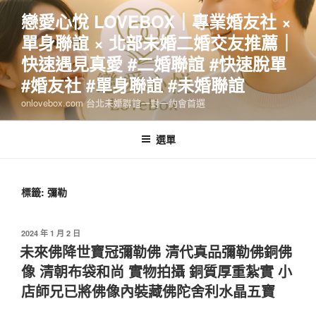
跳
戀愛心悅 LOVEBOX｜專業婚友社 ×
至
單身聯誼 × 北部未婚二婚交友推薦｜
主
要
快速遇見真愛 #二婚聯誼 #快速脫單
內
#婚友社 #單身聯誼 #未婚聯誼
容
onlovebox.com 台北未婚聯誼一對一約會首選
選單
標籤:
彌勒
發
2024 年 1 月 2 日
佈
未來佛降世寶冠彌勒佛 清代真品彌勒佛銅佛
於
像 清朝布袋和尚 實物拍攝 銅質厚重紮實 小
店師兄已將佛像內裝藏佛陀舍利水晶五寶