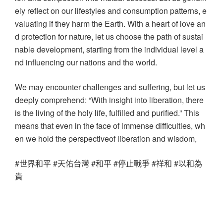
ely reflect on our lifestyles and consumption patterns, e
valuating if they harm the Earth. With a heart of love an
d protection for nature, let us choose the path of sustai
nable development, starting from the individual level a
nd influencing our nations and the world.
We may encounter challenges and suffering, but let us
deeply comprehend: “With insight into liberation, there
is the living of the holy life, fulfilled and purified.” This
means that even in the face of immense difficulties, wh
en we hold the perspectiveof liberation and wisdom,
#世界和平 #天佑台灣 #和平 #停止戰爭 #祥和 #以和為
貴