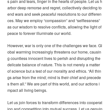
s pain and tears, linger in the hearts of people. Let us h
arbor deep remorse and regret, collectively deciding to
end wars and seek peaceful resolutions to our differen
ces. May we employ “compassion” and “selflessness”
as our wisdom to resolve conflicts, allowing the light of
peace to forever illuminate our world.
However, war is only one of the challenges we face. Gl
obal warming increasingly threatens our home, causin
g countless innocent lives to perish and disrupting the
delicate balance of nature. This is not merely a matter
of science but a test of our morality and ethics. “All thin
gs arise from the mind; mind is their chief and precede
s them all.” We are part of this world, and our actions i
mpact all living beings.
Let us join forces to transform differences into cooperat
ion and competition into mutual success. Let us genuin