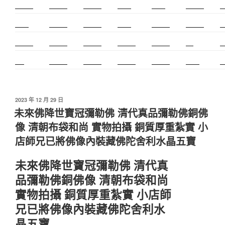
新莊除毛
美睫教學
深坑小吃
打擊樂
婚友社
頌缽課程
監
太歲燈
精密射出
霧眉教學
桃花運
紋繡教學
頌缽證照
頌
新竹霧眉
新莊美睫
單身聯誼
感情和合
台北聯誼
cnc
台
霧眉
空間設計
霧眉課程
金屬加工
塑膠射出
光明燈
射
發
2023 年 12 月 29 日
佈
未來佛降世寶冠彌勒佛 清代真品彌勒佛銅佛
於
像 清朝布袋和尚 實物拍攝 銅質厚重紮實 小
店師兄已將佛像內裝藏佛陀舍利水晶五寶
未來佛降世寶冠彌勒佛 清代真
品彌勒佛銅佛像 清朝布袋和尚
實物拍攝 銅質厚重紮實 小店師
兄已將佛像內裝藏佛陀舍利水
晶五寶