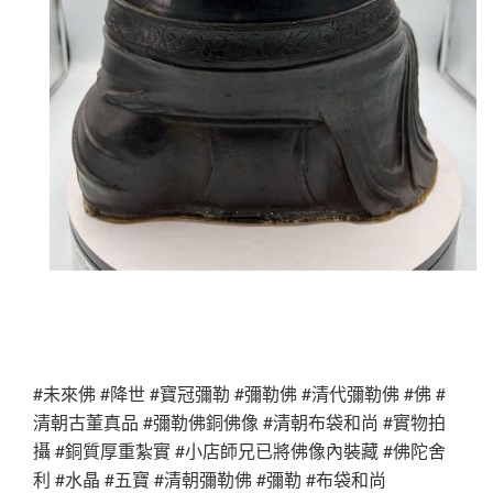
#未來佛 #降世 #寶冠彌勒 #彌勒佛 #清代彌勒佛 #佛 #
清朝古董真品 #彌勒佛銅佛像 #清朝布袋和尚 #實物拍
攝 #銅質厚重紮實 #小店師兄已將佛像內裝藏 #佛陀舍
利 #水晶 #五寶 #清朝彌勒佛 #彌勒 #布袋和尚