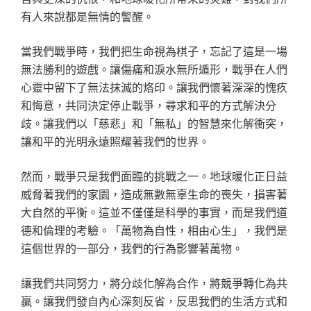
有人來說都是無情的警醒。
當我們戰爭時，我們把生命視為棋子，忘記了這是一場
無法勝利的遊戲。讓傷痛和淚水無所遁形，戰爭在人們
心靈中留下了無法抹滅的烙印。讓我們懷著深深的愧疚
和悔意，共同決定停止戰爭，尋求和平的方式解決分
歧。讓我們以「慈悲」和「無私」的智慧來化解衝突，
讓和平的光明永遠照耀著我們的世界。
然而，戰爭只是我們面臨的挑戰之一。地球暖化正日益
威脅著我們的家園，造成無數無辜生命的喪失，損害著
大自然的平衡。這並不僅僅是科學的事實，而是我們道
德和倫理的考驗。「萬物為自性，相由心生」，我們是
這個世界的一部分，我們的行為影響著萬物。
讓我們共同努力，將分歧化解為合作，將競爭轉化為共
贏。讓我們發自內心深刻反省，反思我們的生活方式和