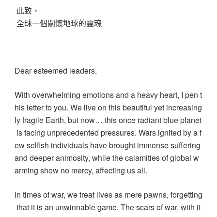
此致，
全球一個關懷地球的靈魂
Dear esteemed leaders,
With overwhelming emotions and a heavy heart, I pen t
his letter to you. We live on this beautiful yet increasing
ly fragile Earth, but now… this once radiant blue planet
is facing unprecedented pressures. Wars ignited by a f
ew selfish individuals have brought immense suffering
and deeper animosity, while the calamities of global w
arming show no mercy, affecting us all.
In times of war, we treat lives as mere pawns, forgetting
that it is an unwinnable game. The scars of war, with it