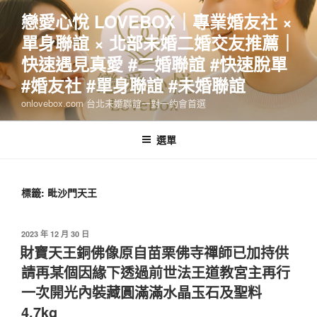
跳
戀愛心悅 LOVEBOX｜專業婚友社 ×
至
單身聯誼 × 北部未婚二婚交友推薦｜
主
要
快速遇見真愛 #二婚聯誼 #快速脫單
內
#婚友社 #單身聯誼 #未婚聯誼
容
onlovebox.com 台北未婚聯誼一對一約會首選
選單
標籤:
毗沙門天王
發
2023 年 12 月 30 日
佈
財寶天王銅佛像原自苗栗佛寺禪師已加持供
於
請再某個因緣下透過前世法王道教宮主再行
一次開光內裝藏圓滿滿水晶玉石及聖料
4.7kg