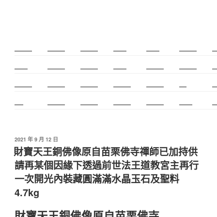
新莊除毛
美睫教學
深坑小吃
打擊樂
婚友社
頌缽課程
監
太歲燈
精密射出
霧眉教學
桃花運
紋繡教學
頌缽證照
頌
新竹霧眉
新莊美睫
單身聯誼
感情和合
台北聯誼
cnc
台
霧眉
空間設計
霧眉課程
金屬加工
塑膠射出
光明燈
射
發
2021 年 9 月 12 日
佈
財寶天王銅佛像原自苗栗佛寺禪師已加持供
於
請再某個因緣下透過前世法王道教宮主再行
一次開光內裝藏圓滿滿水晶玉石及聖料
4.7kg
財寶天王銅佛像原自苗栗佛寺