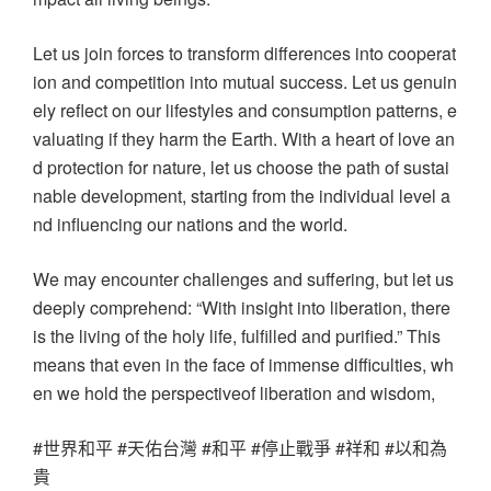
Let us join forces to transform differences into cooperat
ion and competition into mutual success. Let us genuin
ely reflect on our lifestyles and consumption patterns, e
valuating if they harm the Earth. With a heart of love an
d protection for nature, let us choose the path of sustai
nable development, starting from the individual level a
nd influencing our nations and the world.
We may encounter challenges and suffering, but let us
deeply comprehend: “With insight into liberation, there
is the living of the holy life, fulfilled and purified.” This
means that even in the face of immense difficulties, wh
en we hold the perspectiveof liberation and wisdom,
#世界和平 #天佑台灣 #和平 #停止戰爭 #祥和 #以和為
貴