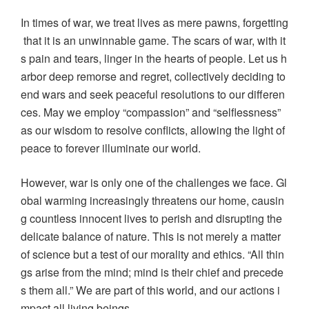
In times of war, we treat lives as mere pawns, forgetting
that it is an unwinnable game. The scars of war, with it
s pain and tears, linger in the hearts of people. Let us h
arbor deep remorse and regret, collectively deciding to
end wars and seek peaceful resolutions to our differen
ces. May we employ “compassion” and “selflessness”
as our wisdom to resolve conflicts, allowing the light of
peace to forever illuminate our world.
However, war is only one of the challenges we face. Gl
obal warming increasingly threatens our home, causin
g countless innocent lives to perish and disrupting the
delicate balance of nature. This is not merely a matter
of science but a test of our morality and ethics. “All thin
gs arise from the mind; mind is their chief and precede
s them all.” We are part of this world, and our actions i
mpact all living beings.