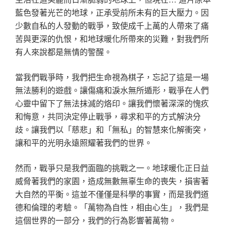
藍色發著光芒的地球，正承受前所未有的巨大壓力。因
少數自私的人發動的戰爭，致使成千上萬的人帶來了痛
苦與更深的仇恨，和地球暖化所帶來的災難，對我們所
有人來說都是無情的警醒。
當我們戰爭時，我們把生命視為棋子，忘記了這是一場
無法勝利的遊戲。讓傷痛和淚水無所遁形，戰爭在人們
心靈中留下了無法抹滅的烙印。讓我們懷著深深的愧疚
和悔意，共同決定停止戰爭，尋求和平的方式解決分
歧。讓我們以「慈悲」和「無私」的智慧來化解衝突，
讓和平的光明永遠照耀著我們的世界。
然而，戰爭只是我們面臨的挑戰之一。地球暖化正日益
威脅著我們的家園，造成無數無辜生命的喪失，損害著
大自然的平衡。這並不僅僅是科學的事實，而是我們道
德和倫理的考驗。「萬物為自性，相由心生」，我們是
這個世界的一部分，我們的行為影響著萬物。