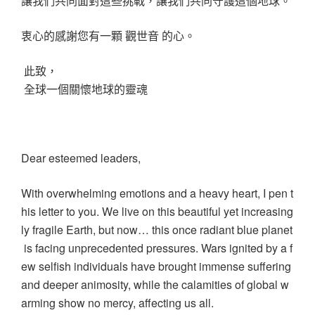
讓我們共同面對這些挑戰，讓我們共同守護這個地球。
衷心的感謝您有一顆 觀世音 的心。
此致，
全球一個關懷地球的靈魂
Dear esteemed leaders,
With overwhelming emotions and a heavy heart, I pen t
his letter to you. We live on this beautiful yet increasing
ly fragile Earth, but now… this once radiant blue planet
is facing unprecedented pressures. Wars ignited by a f
ew selfish individuals have brought immense suffering
and deeper animosity, while the calamities of global w
arming show no mercy, affecting us all.