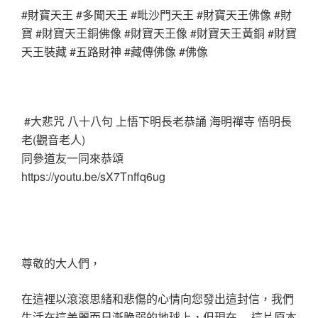
#財寶天王 #多聞天王 #毗沙門天王 #財寶天王佛像 #財
寶 #財寶天王銅佛像 #財寶天王像 #財寶天王黃銅 #財寶
天王裝藏 #五路財神 #藏傳佛像 #佛像
#大悲咒 八十八句 上悟下明長老恭誦 海明禪寺 悟明長
老(觀音老人)
同參道友一同來恭頌
https://youtu.be/sX7Tnffq6ug
尊敬的大人們，
在這裡以滾滾思緒和悲傷的心情向您發出這封信，我們
生活在這美麗而日漸脆弱的地球上，但現在… 這片原本