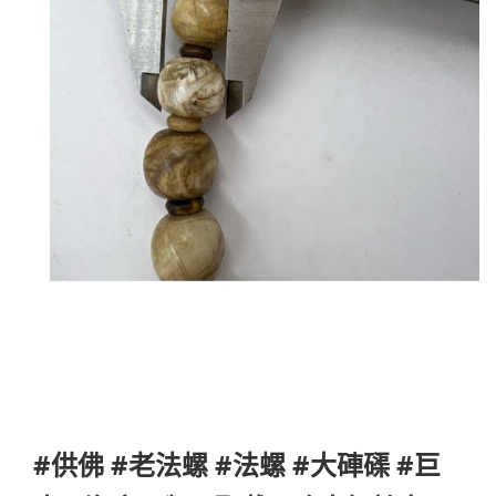
#供佛 #老法螺 #法螺 #大硨磲 #巨