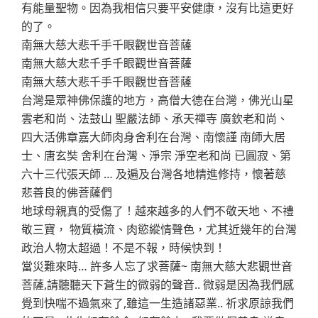
有能量聖物。因為我相信只要平安健康，沒有比這更好
的了。
南無大慈大悲千手千眼觀世音菩薩
南無大慈大悲千手千眼觀世音菩薩
南無大慈大悲千手千眼觀世音菩薩
台灣是眾神佛保護的地方，高僧大德在台灣，佛光山星
雲老和尚、法鼓山 聖嚴法師、承天禪寺 廣欽老和尚、
四大活佛章嘉大師肉身舍利在台灣、南懷謹 南師大居
士、唐玄奘 舍利在台灣、淨宗 淨空老和尚 已圓寂、第
六十三代張天師 … 及遍及台灣各地精進修持，懷著慈
悲善良的佛菩薩們
地球母親真的受傷了！越來越多的人們不敬天地、不禮
敬三寶， 物質橫流、肉慾縱情聲色，尤其近幾年的台灣
政治人物太超過！不是不報，時候快到！
當災難來時… 許多人忘了求菩薩~ 南無大慈大悲觀世音
菩薩,請聽聽天下蒼生的微弱的聲音.. 微弱是因為我們感
覺到快喘不過氣來了,雖這一生造諸惡業.. 祈求原諒我們