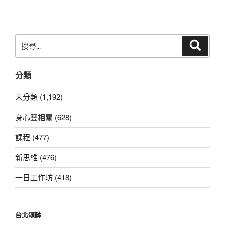
搜
搜
尋
尋
關
分類
鍵
字:
未分類 (1,192)
身心靈相關 (628)
課程 (477)
新思維 (476)
一日工作坊 (418)
台北頌缽