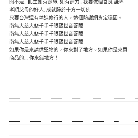
的不是.. 此生如有餘命, 如有餘力.. 我要做個善良 謙卑
孝順父母的好人, 成就歸於十方一切佛
只要台灣還有精進修行的人，這個防護網肯定穩固。
南無大慈大悲千手千眼觀世音菩薩
南無大慈大悲千手千眼觀世音菩薩
南無大慈大悲千手千眼觀世音菩薩
如果你是來請供聖物的，你來對了地方。如果你是來買
商品的… 你來錯地方！
新莊除毛
美睫教學
深坑小吃
打擊樂
婚友社
頌缽課程
監
太歲燈
精密射出
霧眉教學
桃花運
紋繡教學
頌缽證照
頌
新竹霧眉
新莊美睫
單身聯誼
感情和合
台北聯誼
cnc
台
霧眉
空間設計
霧眉課程
金屬加工
塑膠射出
光明燈
射