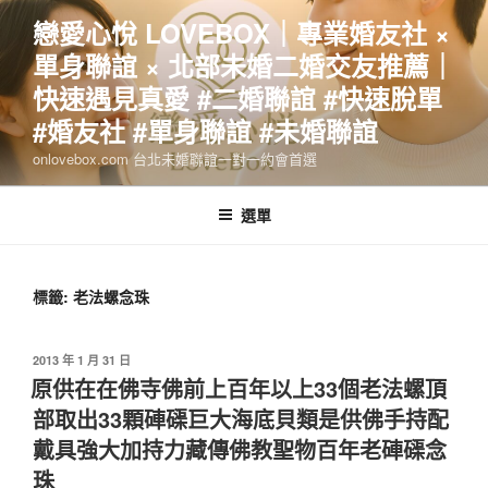
跳
戀愛心悅 LOVEBOX｜專業婚友社 ×
至
單身聯誼 × 北部未婚二婚交友推薦｜
主
要
快速遇見真愛 #二婚聯誼 #快速脫單
內
#婚友社 #單身聯誼 #未婚聯誼
容
onlovebox.com 台北未婚聯誼一對一約會首選
選單
標籤:
老法螺念珠
發
2013 年 1 月 31 日
佈
原供在在佛寺佛前上百年以上33個老法螺頂
於
部取出33顆硨磲巨大海底貝類是供佛手持配
戴具強大加持力藏傳佛教聖物百年老硨磲念
珠