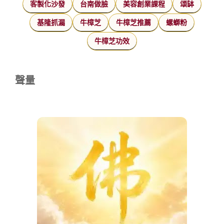
客製化沙發
台南做臉
美容創業課程
頌缽
基隆抓漏
牛樟芝
牛樟芝推薦
螺螄粉
牛樟芝功效
聲量