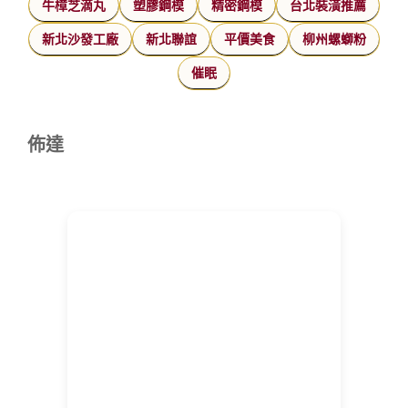
牛樟芝滴丸
塑膠鋼模
精密鋼模
台北裝潢推薦
新北沙發工廠
新北聯誼
平價美食
柳州螺螄粉
催眠
佈達