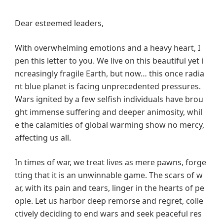
Dear esteemed leaders,
With overwhelming emotions and a heavy heart, I
pen this letter to you. We live on this beautiful yet i
ncreasingly fragile Earth, but now… this once radia
nt blue planet is facing unprecedented pressures.
Wars ignited by a few selfish individuals have brou
ght immense suffering and deeper animosity, whil
e the calamities of global warming show no mercy,
affecting us all.
In times of war, we treat lives as mere pawns, forge
tting that it is an unwinnable game. The scars of w
ar, with its pain and tears, linger in the hearts of pe
ople. Let us harbor deep remorse and regret, colle
ctively deciding to end wars and seek peaceful res