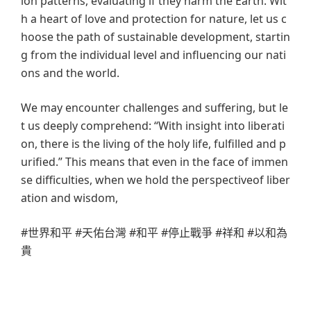
ion patterns, evaluating if they harm the Earth. Wit
h a heart of love and protection for nature, let us c
hoose the path of sustainable development, startin
g from the individual level and influencing our nati
ons and the world.
We may encounter challenges and suffering, but le
t us deeply comprehend: “With insight into liberati
on, there is the living of the holy life, fulfilled and p
urified.” This means that even in the face of immen
se difficulties, when we hold the perspectiveof liber
ation and wisdom,
#世界和平 #天佑台灣 #和平 #停止戰爭 #祥和 #以和為
貴