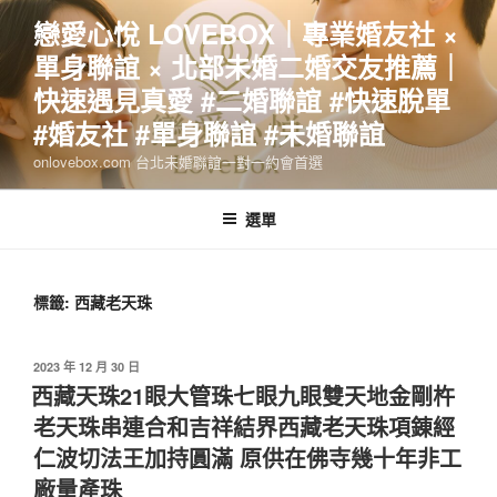
跳
戀愛心悅 LOVEBOX｜專業婚友社 ×
至
單身聯誼 × 北部未婚二婚交友推薦｜
主
要
快速遇見真愛 #二婚聯誼 #快速脫單
內
#婚友社 #單身聯誼 #未婚聯誼
容
onlovebox.com 台北未婚聯誼一對一約會首選
選單
標籤:
西藏老天珠
發
2023 年 12 月 30 日
佈
西藏天珠21眼大管珠七眼九眼雙天地金剛杵
於
老天珠串連合和吉祥結界西藏老天珠項錬經
仁波切法王加持圓滿 原供在佛寺幾十年非工
廠量產珠