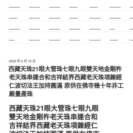
新莊除毛
美睫教學
深坑小吃
打擊樂
婚友社
頌缽課程
監
太歲燈
精密射出
霧眉教學
桃花運
紋繡教學
頌缽證照
頌
新竹霧眉
新莊美睫
單身聯誼
感情和合
台北聯誼
cnc
台
霧眉
空間設計
霧眉課程
金屬加工
塑膠射出
光明燈
射
發
2020 年 6 月 10 日
佈
西藏天珠21眼大管珠七眼九眼雙天地金剛杵
於
老天珠串連合和吉祥結界西藏老天珠項錬經
仁波切法王加持圓滿 原供在佛寺幾十年非工
廠量產珠
西藏天珠21眼大管珠七眼九眼
雙天地金剛杵老天珠串連合和
吉祥結界西藏老天珠項錬經仁