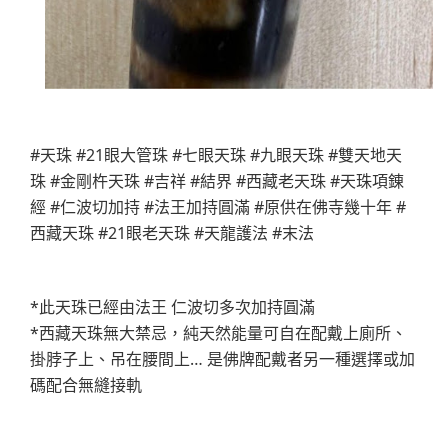
#天珠 #21眼大管珠 #七眼天珠 #九眼天珠 #雙天地天
珠 #金剛杵天珠 #吉祥 #結界 #西藏老天珠 #天珠項錬
經 #仁波切加持 #法王加持圓滿 #原供在佛寺幾十年 #
西藏天珠 #21眼老天珠 #天龍護法 #末法
*此天珠已經由法王 仁波切多次加持圓滿
*西藏天珠無大禁忌，純天然能量可自在配戴上廁所、
掛脖子上、吊在腰間上… 是佛牌配戴者另一種選擇或加
碼配合無縫接軌