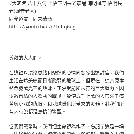
#大悲咒 八十八句 上悟下明長老恭誦 海明禪寺 悟明長
老(觀音老人)
同參道友一同來恭頌
https://youtu.be/sX7Tnffq6ug
尊敬的大人們，
在這裡以滾滾思緒和悲傷的心情向您發出這封信，我們
生活在這美麗而日漸脆弱的地球上，但現在… 這片原本
藍色發著光芒的地球，正承受前所未有的巨大壓力。因
少數自私的人發動的戰爭，致使成千上萬的人帶來了痛
苦與更深的仇恨，和地球暖化所帶來的災難，對我們所
有人來說都是無情的警醒。
當我們戰爭時，我們把生命視為棋子，忘記了這是一場