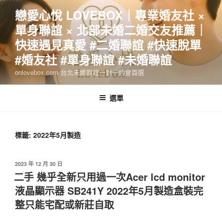
跳
戀愛心悅 LOVEBOX｜專業婚友社 ×
至
單身聯誼 × 北部未婚二婚交友推薦｜
主
要
快速遇見真愛 #二婚聯誼 #快速脫單
內
#婚友社 #單身聯誼 #未婚聯誼
容
onlovebox.com 台北未婚聯誼一對一約會首選
選單
標籤:
2022年5月製造
發
2023 年 12 月 30 日
佈
二手 幾乎全新只用過一次Acer lcd monitor
於
液晶顯示器 SB241Y 2022年5月製造盒裝完
整只能宅配或新莊自取