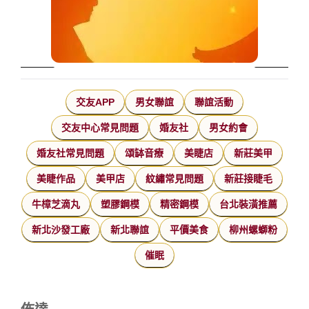
交友APP
男女聯誼
聯誼活動
交友中心常見問題
婚友社
男女約會
婚友社常見問題
頌缽音療
美睫店
新莊美甲
美睫作品
美甲店
紋繡常見問題
新莊接睫毛
牛樟芝滴丸
塑膠鋼模
精密鋼模
台北裝潢推薦
新北沙發工廠
新北聯誼
平價美食
柳州螺螄粉
催眠
佈達