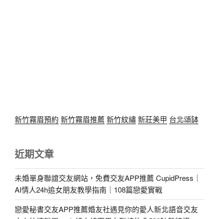
新竹霧眉預約
新竹霧眉推薦
新竹紋繡
新莊美甲
台北頌缽
近期文章
未婚單身聯誼交友網站，免費交友APP推薦 CupidPress｜
AI情人24h追女朋友教學指南｜108篇戀愛實戰
戀愛秘書交友APP推薦婚友社遇見你的愛人新北語音交友