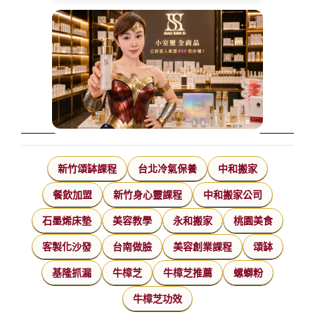
新竹頌缽課程
台北冷氣保養
中和搬家
餐飲加盟
新竹身心靈課程
中和搬家公司
石墨烯床墊
美容教學
永和搬家
桃園美食
客製化沙發
台南做臉
美容創業課程
頌缽
基隆抓漏
牛樟芝
牛樟芝推薦
螺螄粉
牛樟芝功效