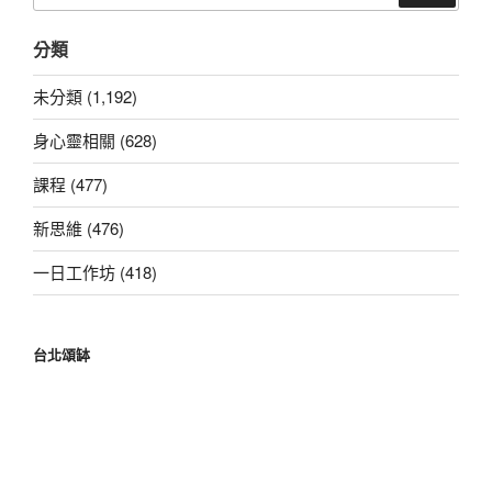
關
分類
鍵
字:
未分類 (1,192)
身心靈相關 (628)
課程 (477)
新思維 (476)
一日工作坊 (418)
台北頌缽