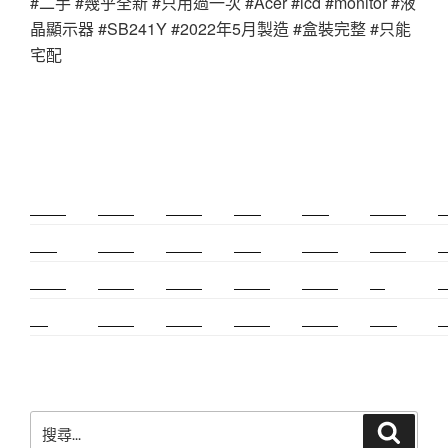
#二手 #幾乎全新 #只用過一次 #Acer #lcd #monitor #液
晶顯示器 #SB241Y #2022年5月製造 #盒裝完整 #只能
宅配
新莊除毛
美睫教學
深坑小吃
打擊樂
婚友社
頌缽課程
監
太歲燈
精密射出
霧眉教學
桃花運
紋繡教學
頌缽證照
頌
新竹霧眉
新莊美睫
單身聯誼
感情和合
台北聯誼
cnc
台
霧眉
空間設計
霧眉課程
金屬加工
塑膠射出
光明燈
射
搜
搜
尋
尋