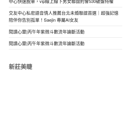
中心快速脫單，vip線上線下男女聯誼約會530破盤特權
交友中心私密語音情人推薦台北未婚聯誼首選｜超強記憶
陪伴你告別孤單！Saejin 專屬AI女友
閱讀心靈|丙午年紫微斗數流年論斷活動
閱讀心靈|丙午年紫微斗數流年論斷活動
新莊美睫