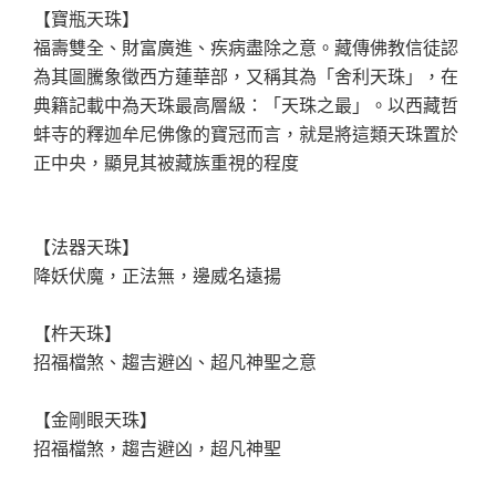
【寶瓶天珠】
福壽雙全、財富廣進、疾病盡除之意。藏傳佛教信徒認
為其圖騰象徵西方蓮華部，又稱其為「舍利天珠」，在
典籍記載中為天珠最高層級：「天珠之最」。以西藏哲
蚌寺的釋迦牟尼佛像的寶冠而言，就是將這類天珠置於
正中央，顯見其被藏族重視的程度
【法器天珠】
降妖伏魔，正法無，邊威名遠揚
【杵天珠】
招福檔煞、趨吉避凶、超凡神聖之意
【金剛眼天珠】
招福檔煞，趨吉避凶，超凡神聖