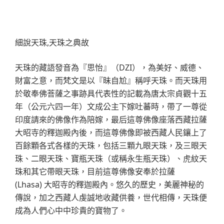
細說天珠,天珠之典故
天珠的藏語發音為『思怡』（DZI），為美好、威德、
財富之意，而梵文是以『昧自尬』稱呼天珠。而天珠用
於敬奉佛菩薩之事跡具代表性的記載為唐太宗貞觀十五
年（公元六四一年）文成公主下嫁吐蕃時，帶了一尊從
印度請來的佛像作為陪嫁，最后這尊佛像座落西藏拉薩
大昭寺的釋迦殿內後，而這尊佛像即被西藏人民鑲上了
百餘顆各式各樣的天珠，包括三顆九眼天珠，及三眼天
珠、二眼天珠、寶瓶天珠（或稱永生瓶天珠）、虎紋天
珠和其它帶眼天珠，目前這尊佛像安奉於拉薩
(Lhasa) 大昭寺的釋迦殿內。悠久的歷史，美麗神秘的
傳說，加之西藏人虔誠地收藏供養，世代相傳，天珠便
成為人們心中中珍貴的寶物了。