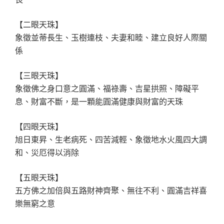
【二眼天珠】
象徵並蒂長生、玉樹連枝、夫妻和睦、建立良好人際關
係
【三眼天珠】
象徵佛之身口意之圓滿、福祿壽、吉星拱照、障礙平
息、財富不斷，是一顆能圓滿健康與財富的天珠
【四眼天珠】
旭日東昇、生老病死、四苦減輕、象徵地水火風四大調
和、災厄得以消除
【五眼天珠】
五方佛之加倍與五路財神齊聚、無往不利、圓滿吉祥喜
樂無窮之意