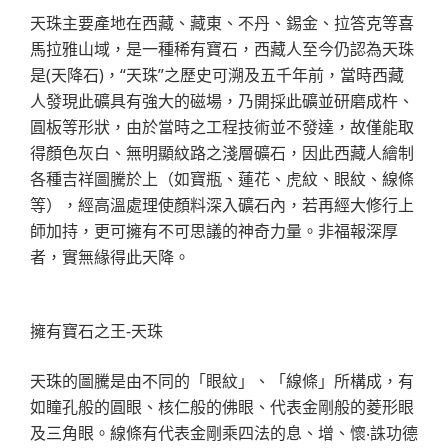
天珠主要產地在西藏、藏東、不丹、錫金、拉答克等喜
馬拉雅山域，是一種稀有寶石，西藏人至今仍認為天珠
是(天降石)，“天珠”之歷史可溯及五千年前，當時西藏
人發現此礦具有強大的磁場，乃開採此礦並研磨成杵、
圓板等形狀，由於當時之工程技術並不發達，故僅能取
得顏色灰白、無明顯紋路之淺層礦石，因此西藏人繪制
各種吉祥圖騰於上（如寶瓶、蓮花、虎紋、眼紋、線條
等），經高溫處理使顏料深入礦石內，若再經大修行上
師加持，更可擁有不可思議的神奇力量。非福報深厚
者，實無緣得此天降。
擁有寶石之王-天珠
天珠的圖騰是由不同的「眼紋」、「線條」所構成，有
如瞳孔般的圓眼、核仁般的佛眼、代表金剛般的菱形眼
及三角眼。線條有代表金剛乘四法的息、增、懷‧誅功德