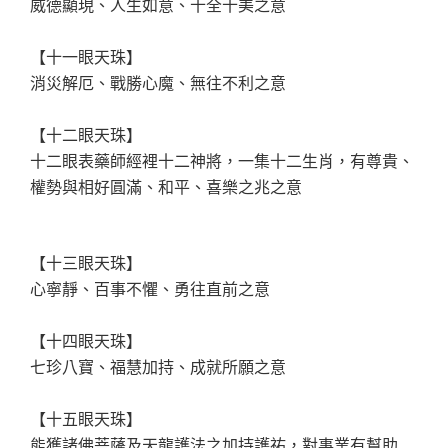
威德顯現、人生如意、十全十美之意
【十一眼天珠】
消災解厄、戰勝心魔、無往不利之意
【十二眼天珠】
十二眼表藥師經裡十二神將，一集十二生肖，有尊貴、
權勢與相好圓滿、和平、喜樂之兆之意
【十三眼天珠】
心寧靜、百事不懼、勇往直前之意
【十四眼天珠】
七珍八寶、福慧加持、成就所願之意
【十五眼天珠】
能獲諸佛菩薩及天龍護法之加持護祐，對事業有幫助