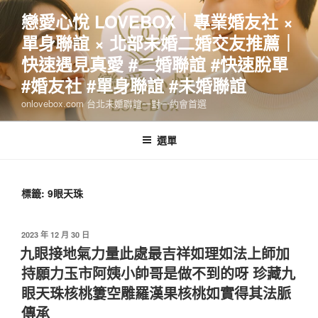
跳
戀愛心悅 LOVEBOX｜專業婚友社 ×
至
單身聯誼 × 北部未婚二婚交友推薦｜
主
要
快速遇見真愛 #二婚聯誼 #快速脫單
內
#婚友社 #單身聯誼 #未婚聯誼
容
onlovebox.com 台北未婚聯誼一對一約會首選
選單
標籤:
9眼天珠
發
2023 年 12 月 30 日
佈
九眼接地氣力量此處最吉祥如理如法上師加
於
持願力玉市阿姨小帥哥是做不到的呀 珍藏九
眼天珠核桃簍空雕羅漢果核桃如實得其法脈
傳承