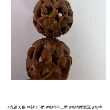
#九眼天珠 #核桃巧雕 #核桃手工雕 #核桃雕羅漢 #核桃