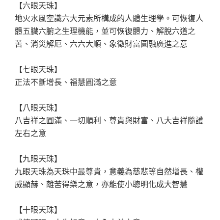
【六眼天珠】
地火水風空識六大元素所構成的人體生理學。可恢復人
體五臟六腑之生理機能，並可恢復體力、解脫六道之
苦、消災解厄、六六大順、象徵財富圓融廣進之意
【七眼天珠】
正法不斷增長、福慧圓滿之意
【八眼天珠】
八吉祥之圓滿、一切順利、尊貴與財富、八大吉祥隨護
左右之意
【九眼天珠】
九眼天珠為天珠中最尊貴，意義為慈悲等自然增長、權
威顯赫、離苦得樂之意，亦能使小聰明化成大智慧
【十眼天珠】