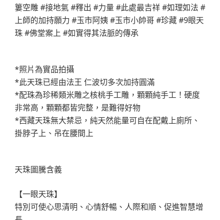
簍空雕 #接地氣 #釋出 #力量 #此處最吉祥 #如理如法 #
上師的加持願力 #玉市阿姨 #玉市小帥哥 #珍藏 #9眼天
珠 #佛堂案上 #如實得其法脈的傳承
*照片為實品拍攝
*此天珠已經由法王 仁波切多次加持圓滿
*配珠為珍稀類米雕之核桃手工雕，顆顆純手工！硬度
非常高，顆顆都皆完整，是難得好物
*西藏天珠無大禁忌，純天然能量可自在配戴上廁所、
掛脖子上、吊在腰間上
天珠圖騰含義
【一眼天珠】
特別可使心思清明、心情舒暢、人際和順、促進智慧增
長