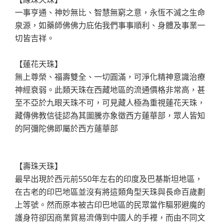
一事亨通、神妙無比、智慧無窮之意，永恆不滅之生命
泉源，如藥師佛佛力庇佑我們事事順利、身體及事業一
切皆吉祥。
【蓮花天珠】
無上尊榮、福壽雙全、一切圓滿，可淨化精神意識治療
神經衰弱。此類天珠在西藏地區的流通價格非常高，甚
至不亞於九眼天珠不可，可見藏人極為重視蓮花天珠，
藏傳佛教信徒認為其圖騰亦象徵西方蓮華部，眾人皆知
的阿彌陀佛即屬於西方蓮華部
【壽珠天珠】
最早出現於西元前550年左右的印度及巴基斯坦地區，
在古老的印巴地區並沒有將這類角型天珠與長命百歲劃
上等號。然而原本被古印巴地區的民眾當作驅邪避魔的
護身符卻因商業貿易流傳到中國人的手裡，而由不同文