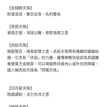
【金錢鉤天珠】
財源滾滾，豐衣足食，名利雙收
【菩提天珠】
覺悟正道、消除災難、慈悲為懷之意
【虎紋天珠】
剛毅堅忍、增長智慧之意。虎紋天珠帶有連續的鋸齒紋
路，引含有「伏惡」的力量，藏傳佛教信徒認為其圖騰
象徵東方金剛部，可以降服修持者內心或外在的障礙。
國人稱虎紋天珠為「閃電天珠」
【日月星天珠】
陰陽調和、活力充沛之意
【線珠天珠】