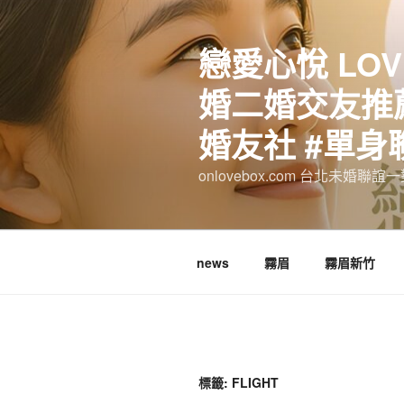
跳
至
戀愛心悅 LOV
主
要
婚二婚交友推薦
內
容
婚友社 #單身
onlovebox.com 台北未婚聯
news
霧眉
霧眉新竹
標籤:
FLIGHT