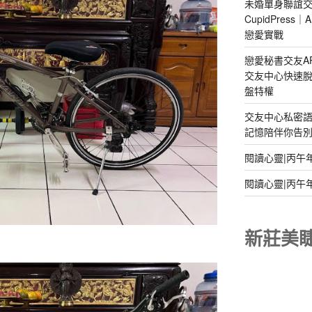
未婚單身聯誼交
CupidPres
戀愛實戰
戀愛秘書交友A
交友中心快速脫
盤特權
交友中心私密
記憶陪伴你告別孤
閱讀心靈|丙午
閱讀心靈|丙午
新莊美