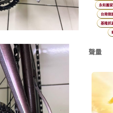
永和搬
台南做
基隆抓
聲量