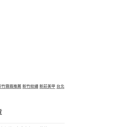
新竹霧眉推薦
新竹紋繡
新莊美甲
台北
章