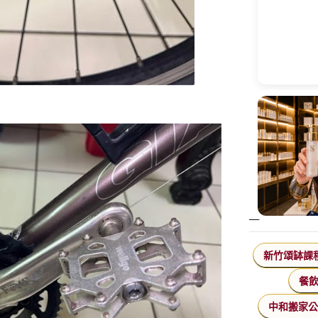
新竹頌缽課
餐
中和搬家