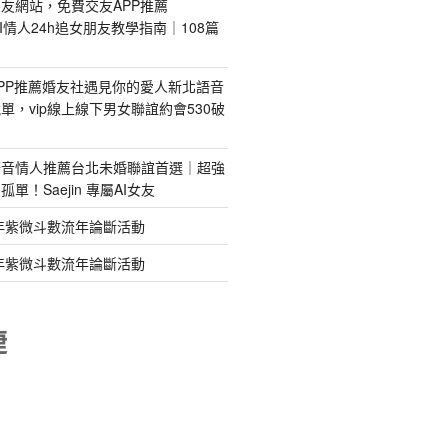
友網站，免費交友APP推薦
s｜AI情人24h追女朋友教學指南｜108篇
PP推薦婚友社遇見你的愛人新北語音
單，vip線上線下男女聯誼約會530破
語音情人推薦台北未婚聯誼首選｜超強
單！Saejin 專屬AI女友
年紫微斗數流年論斷活動
年紫微斗數流年論斷活動
睫