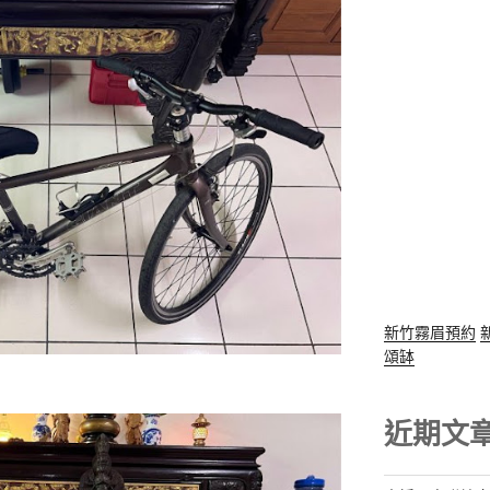
新竹霧眉預約
頌缽
近期文