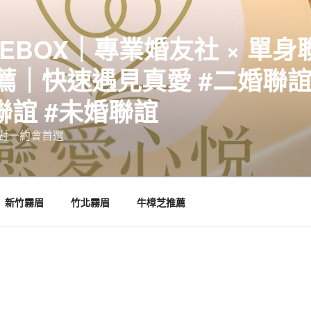
EBOX｜專業婚友社 × 單身
｜快速遇見真愛 #二婚聯誼 
聯誼 #未婚聯誼
誼一對一約會首選
新竹霧眉
竹北霧眉
牛樟芝推薦