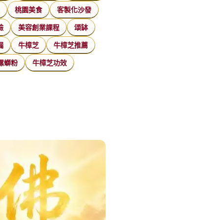
家
桃園美食
客製化沙發
臉
美容創業課程
頌缽
漏
牛樟芝
牛樟芝推薦
螺螄粉
牛樟芝功效