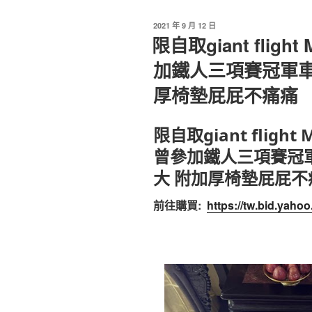
發
2021 年 9 月 12 日
佈
限自取giant fligh
於
加鐵人三項賽冠軍車
厚椅墊屁屁不痛痛
限自取giant flight
曾參加鐵人三項賽冠
大 附加厚椅墊屁屁不
前往購買:
https://tw.bid.yah