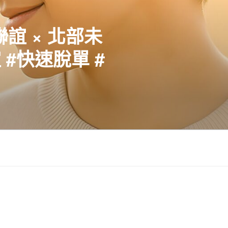
聯誼 × 北部未
#快速脫單 #