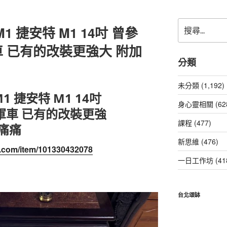
搜
t M1 捷安特 M1 14吋 曾參
尋
關
 已有的改裝更強大 附加
鍵
分類
字:
未分類 (1,192)
 M1 捷安特 M1 14吋
身心靈相關 (62
軍車 已有的改裝更強
課程 (477)
痛痛
新思維 (476)
oo.com/item/101330432078
一日工作坊 (41
台北頌缽