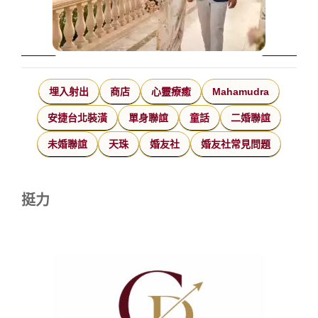
埋入射出
商店
心靈療癒
Mahamudra
安捷台北裝潢
單身聯誼
童話
二婚聯誼
未婚聯誼
天珠
婚友社
婚友社常見問題
挺力