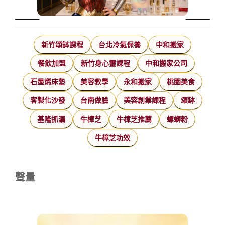
新竹頌缽課程
台北冷氣保養
中和搬家
餐飲加盟
新竹身心靈課程
中和搬家公司
石墨烯床墊
美容教學
永和搬家
桃園美食
客製化沙發
台南做臉
美容創業課程
頌缽
基隆抓漏
牛樟芝
牛樟芝推薦
螺螄粉
牛樟芝功效
聲量