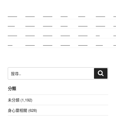
新莊除毛
美睫教學
深坑小吃
打擊樂
婚友社
頌缽課程
監
太歲燈
精密射出
霧眉教學
桃花運
紋繡教學
頌缽證照
頌
新竹霧眉
新莊美睫
單身聯誼
感情和合
台北聯誼
cnc
台
霧眉
空間設計
霧眉課程
金屬加工
塑膠射出
光明燈
射
搜
搜
尋
尋
關
分類
鍵
字:
未分類 (1,192)
身心靈相關 (628)