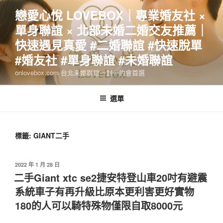
跳
戀愛心悅 LOVEBOX｜專業婚友社 ×
至
單身聯誼 × 北部未婚二婚交友推薦｜
主
要
快速遇見真愛 #二婚聯誼 #快速脫單
內
#婚友社 #單身聯誼 #未婚聯誼
容
onlovebox.com 台北未婚聯誼一對一約會首選
選單
標籤:
GIANT二手
發
2022 年 1 月 28 日
佈
二手Giant xtc se2捷安特登山車20吋有避震
於
系統車子有再升級比原本更利害更好實物
180的人可以騎特殊物僅限自取8000元