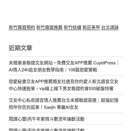
新竹霧眉預約
新竹霧眉推薦
新竹紋繡
新莊美甲
台北頌缽
近期文章
未婚單身聯誼交友網站，免費交友APP推薦 CupidPress｜
AI情人24h追女朋友教學指南｜108篇戀愛實戰
戀愛秘書交友APP推薦婚友社遇見你的愛人新北語音交友
中心快速脫單，vip線上線下男女聯誼約會530破盤特權
交友中心私密語音情人推薦台北未婚聯誼首選｜超強記憶
陪伴你告別孤單！Saejin 專屬AI女友
閱讀心靈|丙午年紫微斗數流年論斷活動
閱讀心靈|丙午年紫微斗數流年論斷活動