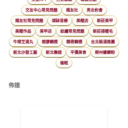
交友中心常見問題
婚友社
男女約會
婚友社常見問題
頌缽音療
美睫店
新莊美甲
美睫作品
美甲店
紋繡常見問題
新莊接睫毛
牛樟芝滴丸
塑膠鋼模
精密鋼模
台北裝潢推薦
新北沙發工廠
新北聯誼
平價美食
柳州螺螄粉
催眠
佈達