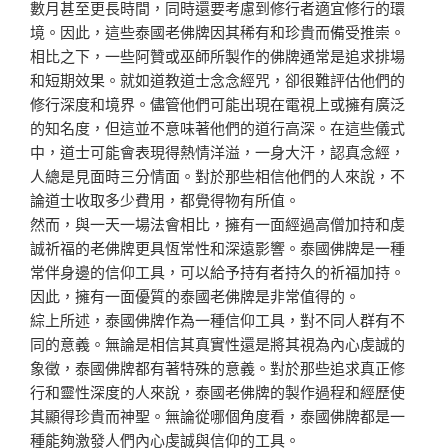
數月甚至更長時間，同時還要考慮到修行者適宜修行的環
境。因此，這些泰國老佛牌因其稀有和珍貴而備受推崇。
相比之下，一些阿贊或巫師所製作的佛牌通常是追求排場
和短期效果。就如道教道士念念經咒，卻很難評估他們的
修行深度和境界。儘管他們可能出現在電視上或擁有廣泛
的知名度，但這並不意味著他們的道行高深。在這些儀式
中，道士可能會表現得熱情洋溢，一身大汗，認真念經，
人總是見面時三分情面。對於那些相信他們的人來說，不
論道士收取多少費用，都覺得物有所值。
然而，與一天一場法會相比，擁有一面經過高僧加持和虔
誠祈福的老佛牌更具恆常性和深遠影響。泰國佛牌是一種
常伴身邊的信仰工具，可以給予持有者持久的祈福加持。
因此，擁有一面優質的泰國老佛牌是非常值得的。
綜上所述，泰國佛牌作為一種信仰工具，對不同人群有不
同的意義。無論是相信其真實性還是將其視為內心虔誠的
象徵，泰國佛牌都有著特殊的意義。對於那些追求真正修
行和靈性深度的人來說，泰國老佛牌的製作過程和經歷使
其顯得珍貴而神聖。無論從哪個角度看，泰國佛牌都是一
種能夠激發人們內心虔誠與信仰的工具。