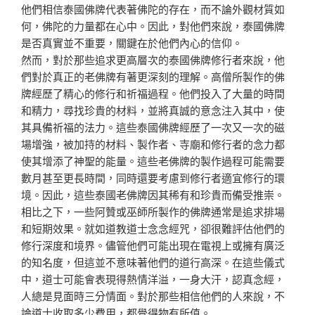
他們相信泰國佛牌代表著佛陀的存在，而不論外觀材質如
何，佛陀的力量都在心中。因此，對他們來說，泰國佛牌
是否真實並不重要，關鍵在於他們內心的信仰。
然而，對於那些追求更高層次的泰國佛牌修行者來說，他
們對於真正的老佛牌有著更深刻的理解。高僧所製作的佛
牌經歷了精心的修行和祈福過程。他們投入了大量的時間
和精力，尋找珍貴的材料，並將真誠的意念注入其中，使
其具備祈福的法力。這些泰國佛牌經歷了一次又一次的磁
場增強，被加持的材料、製作者、寺廟和修行者的念力都
使其增添了神聖的能量。這些老佛牌的製作過程可能需要
數月甚至更長時間，同時還要考慮到修行者適宜修行的環
境。因此，這些泰國老佛牌因其稀有和珍貴而備受推崇。
相比之下，一些阿贊或巫師所製作的佛牌通常是追求排場
和短期效果。就如道教道士念念經咒，卻很難評估他們的
修行深度和境界。儘管他們可能出現在電視上或擁有廣泛
的知名度，但這並不意味著他們的道行高深。在這些儀式
中，道士可能會表現得熱情洋溢，一身大汗，認真念經，
人總是見面時三分情面。對於那些相信他們的人來說，不
論道士收取多少費用，都覺得物有所值。