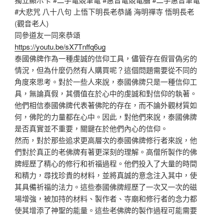
#大悲咒 八十八句 上悟下明長老恭誦 海明禪寺 悟明長老
(觀音老人)
同參道友一同來恭頌
https://youtu.be/sX7Tnffq6ug
泰國佛牌作為一種虔誠的信仰工具，儘管存在假冒偽劣的
情況，但為什麼仍然有人購買呢？這個問題需要從不同的
角度來思考。對於一些人來說，泰國佛牌只是一種信仰工
具，無論真假，其價值在於心中的虔誠和對信仰的執著。
他們相信泰國佛牌代表著佛陀的存在，而不論外觀材質如
何，佛陀的力量都在心中。因此，對他們來說，泰國佛牌
是否真實並不重要，關鍵在於他們內心的信仰。
然而，對於那些追求更高層次的泰國佛牌修行者來說，他
們對於真正的老佛牌有著更深刻的理解。高僧所製作的佛
牌經歷了精心的修行和祈福過程。他們投入了大量的時間
和精力，尋找珍貴的材料，並將真誠的意念注入其中，使
其具備祈福的法力。這些泰國佛牌經歷了一次又一次的磁
場增強，被加持的材料、製作者、寺廟和修行者的念力都
使其增添了神聖的能量。這些老佛牌的製作過程可能需要