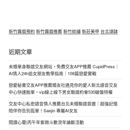
新竹霧眉預約
新竹霧眉推薦
新竹紋繡
新莊美甲
台北頌缽
近期文章
未婚單身聯誼交友網站，免費交友APP推薦 CupidPress｜
AI情人24h追女朋友教學指南｜108篇戀愛實戰
戀愛秘書交友APP推薦婚友社遇見你的愛人新北語音交友
中心快速脫單，vip線上線下男女聯誼約會530破盤特權
交友中心私密語音情人推薦台北未婚聯誼首選｜超強記憶
陪伴你告別孤單！Saejin 專屬AI女友
閱讀心靈|丙午年紫微斗數流年論斷活動