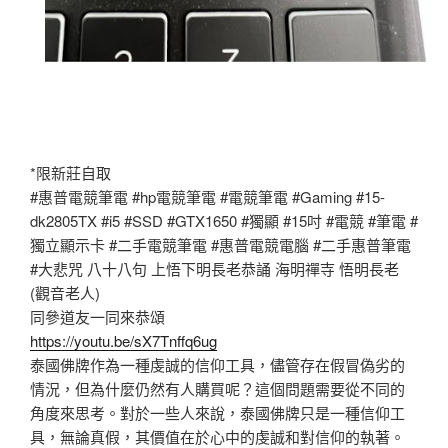
*限新莊自取
#惠普電競筆電 #hp電競筆電 #電競筆電 #Gaming #15-
dk2805TX #i5 #SSD #GTX1650 #獨顯 #15吋 #電競 #筆電 #
獨立顯示卡 #二手電競筆電 #惠普電競電腦 #二手惠普筆電
#大悲咒 八十八句 上悟下明長老恭誦 海明禪寺 悟明長老
(觀音老人)
同參道友一同來恭頌
https://youtu.be/sX7Tnffq6ug
泰國佛牌作為一種虔誠的信仰工具，儘管存在假冒偽劣的
情況，但為什麼仍然有人購買呢？這個問題需要從不同的
角度來思考。對於一些人來說，泰國佛牌只是一種信仰工
具，無論真假，其價值在於心中的虔誠和對信仰的執著。