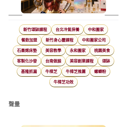
新竹頌缽課程
台北冷氣保養
中和搬家
餐飲加盟
新竹身心靈課程
中和搬家公司
石墨烯床墊
美容教學
永和搬家
桃園美食
客製化沙發
台南做臉
美容創業課程
頌缽
基隆抓漏
牛樟芝
牛樟芝推薦
螺螄粉
牛樟芝功效
聲量