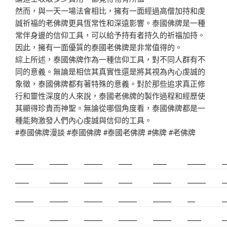
然而，與一天一場法會相比，擁有一面經過高僧加持和虔
誠祈福的老佛牌更具恆常性和深遠影響。泰國佛牌是一種
常伴身邊的信仰工具，可以給予持有者持久的祈福加持。
因此，擁有一面優質的泰國老佛牌是非常值得的。
綜上所述，泰國佛牌作為一種信仰工具，對不同人群有不
同的意義。無論是相信其真實性還是將其視為內心虔誠的
象徵，泰國佛牌都有著特殊的意義。對於那些追求真正修
行和靈性深度的人來說，泰國老佛牌的製作過程和經歷使
其顯得珍貴而神聖。無論從哪個角度看，泰國佛牌都是一
種能夠激發人們內心虔誠與信仰的工具。
#泰國佛牌漫談 #泰國佛牌 #泰國老佛牌 #佛牌 #老佛牌
新莊除毛
美睫教學
深坑小吃
打擊樂
婚友社
頌缽課程
監
太歲燈
精密射出
霧眉教學
桃花運
紋繡教學
頌缽證照
頌
新竹霧眉
新莊美睫
單身聯誼
感情和合
台北聯誼
cnc
台
霧眉
空間設計
霧眉課程
金屬加工
塑膠射出
光明燈
射