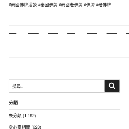
#泰國佛牌漫談 #泰國佛牌 #泰國老佛牌 #佛牌 #老佛牌
新莊除毛
美睫教學
深坑小吃
打擊樂
婚友社
頌缽課程
監
太歲燈
精密射出
霧眉教學
桃花運
紋繡教學
頌缽證照
頌
新竹霧眉
新莊美睫
單身聯誼
感情和合
台北聯誼
cnc
台
霧眉
空間設計
霧眉課程
金屬加工
塑膠射出
光明燈
射
搜
搜
尋
尋
關
分類
鍵
字:
未分類 (1,192)
身心靈相關 (628)