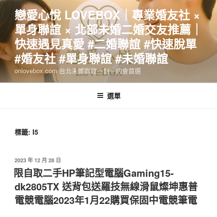
跳
戀愛心悅 LOVEBOX｜專業婚友社 ×
至
單身聯誼 × 北部未婚二婚交友推薦｜
主
要
快速遇見真愛 #二婚聯誼 #快速脫單
內
#婚友社 #單身聯誼 #未婚聯誼
容
onlovebox.com 台北未婚聯誼一對一約會首選
選單
標籤:
I5
發
2023 年 12 月 28 日
佈
限自取二手HP筆記型電腦Gaming15-
於
dk2805TX 送背包送羅技無線滑鼠燦坤惠普
電競電腦2023年1月22購買保固中電競筆電