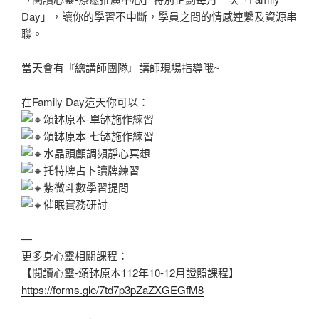
Day」，讓你的學習不中斷，學員之間的情感連繫及資源串
聯。
當天會有『總講師團隊』講師現場指導哦~
在Family Day這天你可以：
頌缽原本-單缽施作練習
頌缽原本-七缽施作練習
水晶頭顱調頻靜心冥想
托特牌占卜讀牌練習
紫微斗數學習提問
催眠實務研討
—
更多身心靈相關課程：
【閱讀心靈-頌缽原本112年10-12月證照課程】
https://forms.gle/7td7p3pZaZXGEGfM8