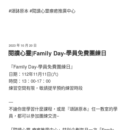
#頌缽原本 #閱讀心靈療癒推廣中心
發
2023 年 10 月 20 日
佈
閱讀心靈|Family Day-學員免費團練日
於
『Family Day-學員免費團練日』
日期：112年11月11日(六)
時間：13：00-17：00
練習空間有限，敬請提早預約練習時段
—
不論你是學習什麼課程，或是『頌缽原本』任一教室的學
員，都可以參加團練交流–
「閱讀心靈-療癒推廣中心」特別企劃每月一次「Family