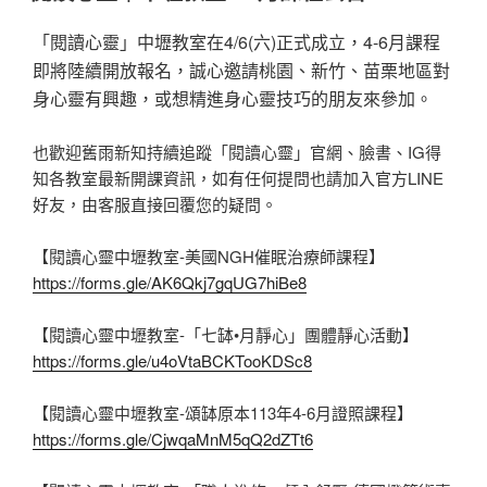
於
「閱讀心靈」中壢教室在4/6(六)正式成立，4-6月課程
即將陸續開放報名，誠心邀請桃園、新竹、苗栗地區對
身心靈有興趣，或想精進身心靈技巧的朋友來參加。
也歡迎舊雨新知持續追蹤「閱讀心靈」官網、臉書、IG得
知各教室最新開課資訊，如有任何提問也請加入官方LINE
好友，由客服直接回覆您的疑問。
【閱讀心靈中壢教室-美國NGH催眠治療師課程】
https://forms.gle/AK6Qkj7gqUG7hiBe8
【閱讀心靈中壢教室-「七缽•月靜心」團體靜心活動】
https://forms.gle/u4oVtaBCKTooKDSc8
【閱讀心靈中壢教室-頌缽原本113年4-6月證照課程】
https://forms.gle/CjwqaMnM5qQ2dZTt6