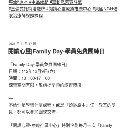
#頌缽原本
#水晶頭顱
#靈動派紫微斗數
#直覺式托特塔羅牌
#閱讀心靈療癒推廣中心
#美國NGH催
眠治療師證照課程
發
2023 年 11 月 17 日
佈
閱讀心靈|Family Day-學員免費團練日
於
『Family Day-學員免費團練日』
日期：112年12月9日(六)
時間：13：00-17：00
練習空間有限，敬請提早預約練習時段
—
不論你是學習什麼課程，或是『頌缽原本』任一教室的學
員，都可以參加團練交流–
「閱讀心靈-療癒推廣中心」特別企劃每月一次「Family