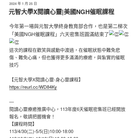
發
2024 年 1 月 25 日
佈
元智大學X閱讀心靈|美國NGH催眠課程
於
今年第一場與元智大學終身教育部合作，也是第二梯次
「美國NGH催眠課程」六天密集班圓滿結束了
這次的課程在歡笑與感動中渡過，在催眠狀態中難免悲
傷、難免心痛，但也獲得更多滿滿的療癒，與紮實的催眠
技巧
【元智大學X閱讀心靈-身心靈課程】
https://reurl.cc/WD84Ky
—
閱讀心靈療癒推廣中心，113年度6天催眠密集班已經開放
報名，敬請把握機會！
【課程時間】
113/4/30(二)-5/5(日)10:00-18:00