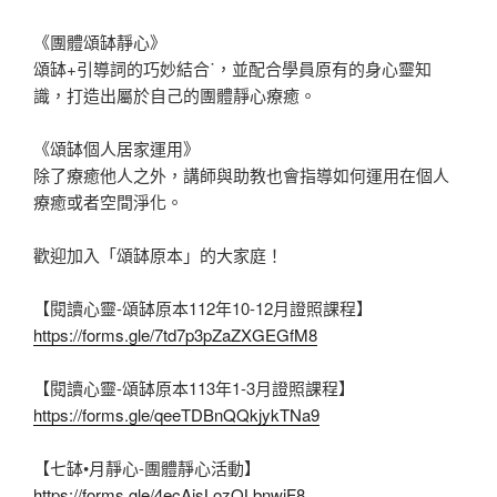
《團體頌缽靜心》
頌缽+引導詞的巧妙結合˙，並配合學員原有的身心靈知
識，打造出屬於自己的團體靜心療癒。
《頌缽個人居家運用》
除了療癒他人之外，講師與助教也會指導如何運用在個人
療癒或者空間淨化。
歡迎加入「頌缽原本」的大家庭！
【閱讀心靈-頌缽原本112年10-12月證照課程】
https://forms.gle/7td7p3pZaZXGEGfM8
【閱讀心靈-頌缽原本113年1-3月證照課程】
https://forms.gle/qeeTDBnQQkjykTNa9
【七缽•月靜心-團體靜心活動】
https://forms.gle/4ecAisLozQLbnwiF8