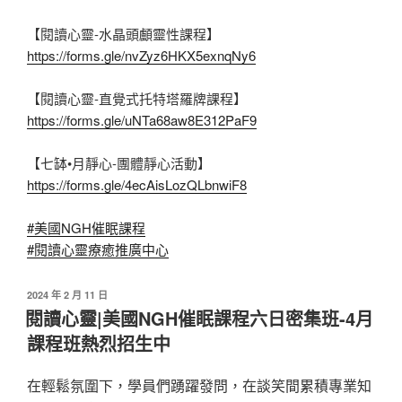
【閱讀心靈-水晶頭顱靈性課程】
https://forms.gle/nvZyz6HKX5exnqNy6
【閱讀心靈-直覺式托特塔羅牌課程】
https://forms.gle/uNTa68aw8E312PaF9
【七缽•月靜心-團體靜心活動】
https://forms.gle/4ecAisLozQLbnwiF8
#美國NGH催眠課程
#閱讀心靈療癒推廣中心
發
2024 年 2 月 11 日
佈
閱讀心靈|美國NGH催眠課程六日密集班-4月
於
課程班熱烈招生中
在輕鬆氛圍下，學員們踴躍發問，在談笑間累積專業知