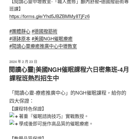
【閱讀心靈中壢教室-「職人進修」顱內舒壓•德國撥筋術專
班課】
https://forms.gle/Yhd5JBZBMMy8TjFz6
#團體靜心
#德國撥筋術
#頌缽原本
#美國NGH催眠療癒
#閱讀心靈療癒推廣中心中壢教室
發
2024 年 2 月 23 日
佈
閱讀心靈|美國NGH催眠課程六日密集班-4月
於
課程班熱烈招生中
「閱讀心靈-療癒推廣中心」的NGH催眠課程，給你的
四大保證：
【課程特色保證】
著重『催眠諮詢技巧』實戰教授。
學成後即可施作高品質的催眠療癒。
【教學品質保證】