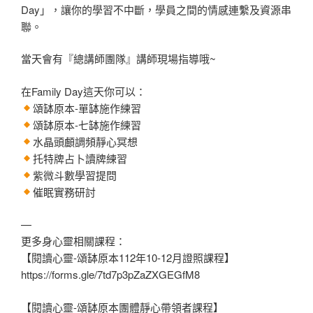
Day」，讓你的學習不中斷，學員之間的情感連繫及資源串
聯。
當天會有『總講師團隊』講師現場指導哦~
在Family Day這天你可以：
頌缽原本-單缽施作練習
頌缽原本-七缽施作練習
水晶頭顱調頻靜心冥想
托特牌占卜讀牌練習
紫微斗數學習提問
催眠實務研討
—
更多身心靈相關課程：
【閱讀心靈-頌缽原本112年10-12月證照課程】
https://forms.gle/7td7p3pZaZXGEGfM8
【閱讀心靈-頌缽原本團體靜心帶領者課程】