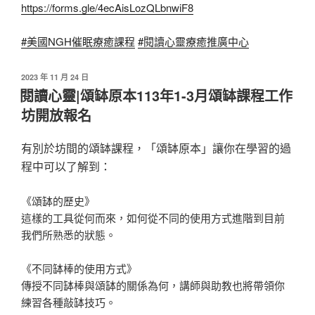
https://forms.gle/4ecAisLozQLbnwiF8
#美國NGH催眠療癒課程
#閱讀心靈療癒推廣中心
發
2023 年 11 月 24 日
佈
閱讀心靈|頌缽原本113年1-3月頌缽課程工作
於
坊開放報名
有別於坊間的頌缽課程，「頌缽原本」讓你在學習的過
程中可以了解到：
《頌缽的歷史》
這樣的工具從何而來，如何從不同的使用方式進階到目前
我們所熟悉的狀態。
《不同缽棒的使用方式》
傳授不同缽棒與頌缽的關係為何，講師與助教也將帶領你
練習各種敲缽技巧。