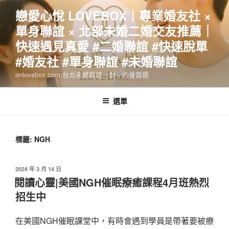
跳
戀愛心悅 LOVEBOX｜專業婚友社 ×
至
單身聯誼 × 北部未婚二婚交友推薦｜
主
要
快速遇見真愛 #二婚聯誼 #快速脫單
內
#婚友社 #單身聯誼 #未婚聯誼
容
onlovebox.com 台北未婚聯誼一對一約會首選
選單
標籤:
NGH
發
2024 年 3 月 14 日
佈
閱讀心靈|美國NGH催眠療癒課程4月班熱烈
於
招生中
在美國NGH催眠課堂中，有時會遇到學員是帶著要被療