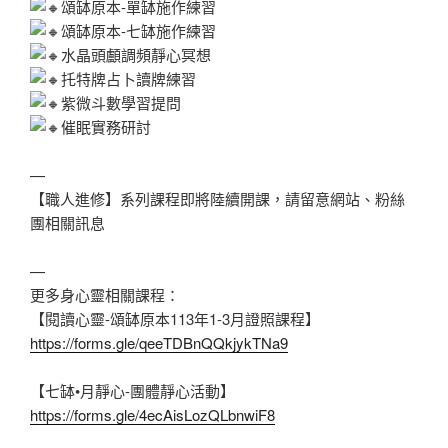
頌缽原本-單缽施作練習
頌缽原本-七缽施作練習
水晶頭顱調頻靜心冥想
托特牌占卜讀牌練習
紫微斗數學習提問
催眠實務研討
—
【職人進修】系列課程即將陸續開課，請留意網站、粉絲
團相關訊息
—
更多身心靈相關課程：
【閱讀心靈-頌缽原本113年1-3月證照課程】
https://forms.gle/qeeTDBnQQkjykTNa9
【七缽•月靜心-團體靜心活動】
https://forms.gle/4ecAisLozQLbnwiF8