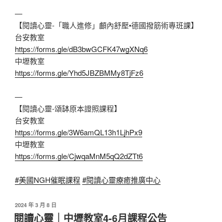
—
【閱讀心靈-「職人進修」顱內舒壓•德國撥筋術專班課】
台安教室
https://forms.gle/dB3bwGCFK47wgXNq6
中壢教室
https://forms.gle/Yhd5JBZBMMy8TjFz6
—
【閱讀心靈-頌缽原本證照課程】
台安教室
https://forms.gle/3W6amQL13h1LjhPx9
中壢教室
https://forms.gle/CjwqaMnM5qQ2dZTt6
#美國NGH催眠課程
#閱讀心靈療癒推廣中心
發
2024 年 3 月 8 日
佈
閱讀心靈｜中壢教室4-6月課程公告