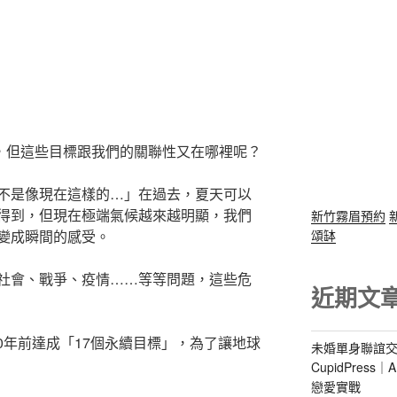
言，但這些目標跟我們的關聯性又在哪裡呢？
不是像現在這樣的…」在過去，夏天可以
得到，但現在極端氣候越來越明顯，我們
新竹霧眉預約
變成瞬間的感受。
頌缽
社會、戰爭、疫情……等等問題，這些危
近期文
30年前達成「17個永續目標」，為了讓地球
未婚單身聯誼交
CupidPres
戀愛實戰