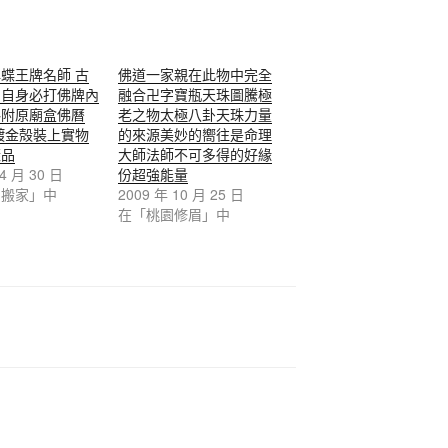
蝶王牌名師 古
佛道一家親在此物中完全
納自身必打佛牌內
融合卍字寶瓶天珠圖騰極
料附原廟盒佛曆
老之物太極八卦天珠力量
年鍍金殻裝上實物
的來源美妙的嚮往是命理
樣品
大師法師不可多得的好緣
 4 月 30 日
份超強能量
和搬家」中
2009 年 10 月 25 日
在「桃園修眉」中