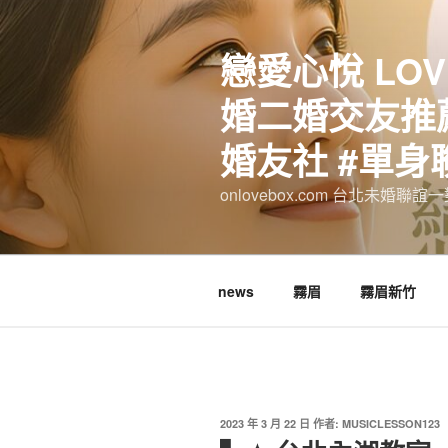
跳
至
戀愛心悅 LOV
主
要
婚二婚交友推薦
內
容
婚友社 #單身
onlovebox.com 台北未婚聯
news
霧眉
霧眉新竹
發
2023 年 3 月 22 日
作者:
MUSICLESSON123
佈