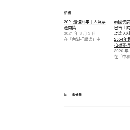
相關
2021最佳拜年｜人氣票
泰國佛牌
選開獎
巴吉士
2021 年 3 月 3 日
袈裟入
在「內湖打擊樂」中
2554
拍攝非
2020 年
在「中
分
未分類
類