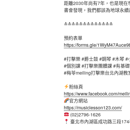
距離2030年尚有7年，也是現
書會發現，我們都該為地球永續
≛≛≛≛≛≛≛≛≛≛≛≛≛
預約表單
https://forms.gle/1WyM47Auc
#打擊樂
#爵士鼓
#鋼琴
#木琴
#
#個別課
#打擊樂團體課
#有基
#梅苓meiling打擊樂台北內湖教
粉絲頁
https://www.facebook.com/meili
官方網站
https://musiclesson123.com/
(02)2796-1626
臺北市內湖區成功路三段174