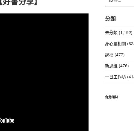
【好書分享】
尋
關
鍵
分類
字:
未分類 (1,192)
身心靈相關 (62
課程 (477)
新思維 (476)
一日工作坊 (41
台北頌缽