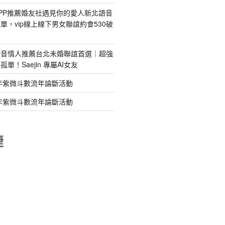
PP推薦婚友社遇見你的愛人新北語音
單，vip線上線下男女聯誼約會530破
語音情人推薦台北未婚聯誼首選｜超強
單！Saejin 專屬AI女友
年紫微斗數流年論斷活動
年紫微斗數流年論斷活動
睫