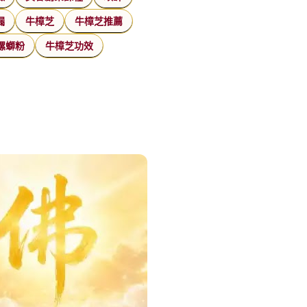
漏
牛樟芝
牛樟芝推薦
螺螄粉
牛樟芝功效