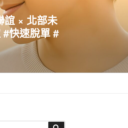
聯誼 × 北部未
#快速脫單 #
搜