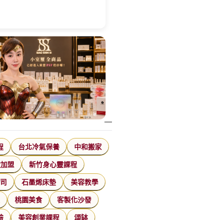
程
台北冷氣保養
中和搬家
飲加盟
新竹身心靈課程
公司
石墨烯床墊
美容教學
家
桃園美食
客製化沙發
臉
美容創業課程
頌缽