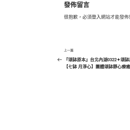
發佈留言
很抱歉，必須
登入
網站才能發佈
文
上
上一篇
章
一
『頌缽原本』台北內湖0322✦頌
篇
【七缽 月淨心】團體頌缽靜心療
導
文
覽
章