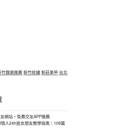
新竹霧眉推薦
新竹紋繡
新莊美甲
台北
章
友網站，免費交友APP推薦
s｜AI情人24h追女朋友教學指南｜108篇