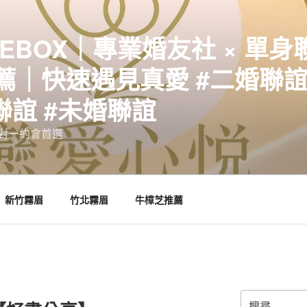
EBOX｜專業婚友社 × 單身
｜快速遇見真愛 #二婚聯誼 
聯誼 #未婚聯誼
誼一對一約會首選
新竹霧眉
竹北霧眉
牛樟芝推薦
搜