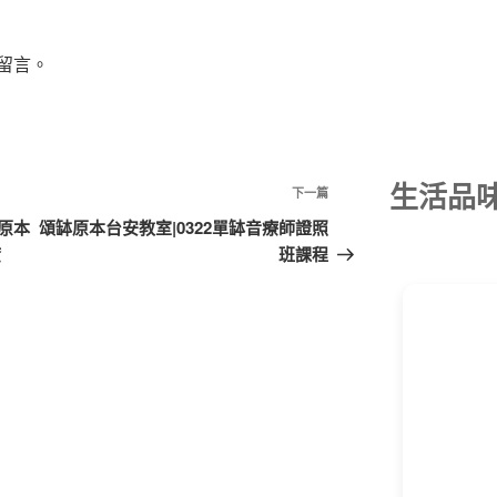
留言。
生活品
下
下一篇
一
缽原本
頌缽原本台安教室|0322單缽音療師證照
篇
癒
班課程
文
章