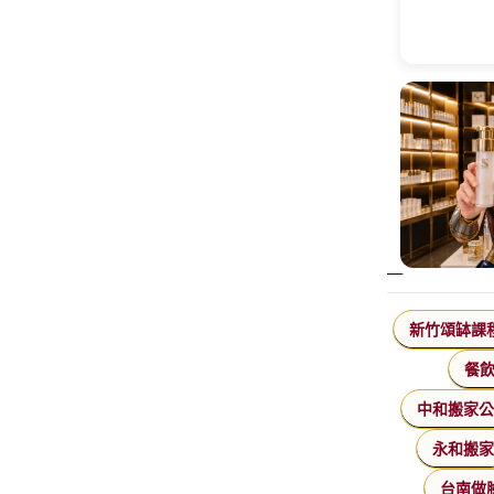
新竹頌缽課
餐
中和搬家
永和搬
台南做