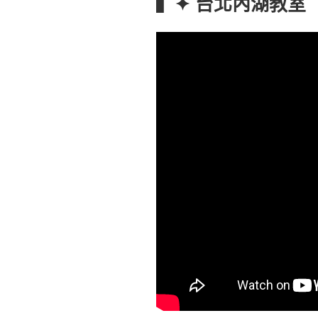
▍✦ 台北內湖教室
於