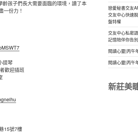
在學齡孩子們長大需要面臨的環境，讀了本
戀愛秘書交友A
盡一份力！
交友中心快速脫
盤特權
交友中心私密
記憶陪伴你告別孤
e9bMSWT7
閱讀心靈|丙午
小提琴
閱讀心靈|丙午
礎者歡迎插班
室
新莊美
ngneihu
巷15號7樓