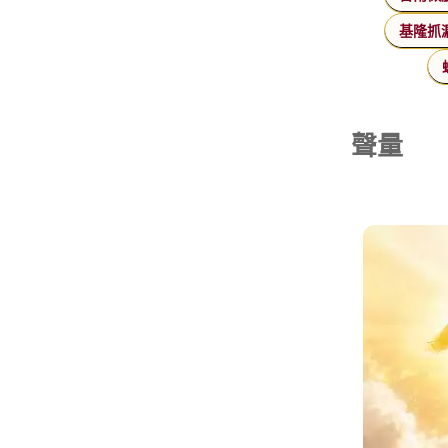
基隆抓
聲量